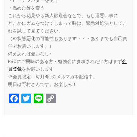
・ピーナツバターを使う
・温めた酢を使う
これから花見やら新人歓迎会などで、もし運悪い事に
どこかにガムをつけてしまって時は、緊急対処法としてこ
れを試して見てください。
（※状態悪化の可能性もあります・・・あくまでも自己責
任でお願いします。）
備えあれば憂いなし♪
RBCにご興味のある方・勉強会に参加されたい方はまず
会
員登録
をお願いします
※会員限定、毎月4回のメルマガを配信中。
明日は野村さんです。お楽しみ！
Facebook
Twitter
Line
Copy
Link