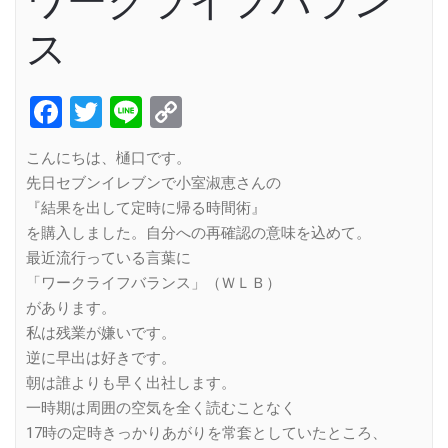
ワークライフバラン
ス
Facebook
Twitter
Line
Copy
Link
こんにちは、樋口です。
先日セブンイレブンで小室淑恵さんの
『結果を出して定時に帰る時間術』
を購入しました。自分への再確認の意味を込めて。
最近流行っている言葉に
「ワークライフバランス」（ＷＬＢ）
があります。
私は残業が嫌いです。
逆に早出は好きです。
朝は誰よりも早く出社します。
一時期は周囲の空気を全く読むことなく
17時の定時きっかりあがりを常套としていたところ、