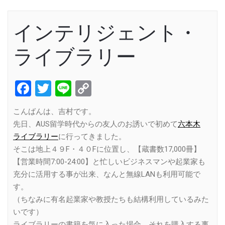
インテリジェント・
ライブラリー
Facebook
Twitter
Line
Copy
Link
こんばんは、吉村です。
先日、AUS留学時代からの友人のお誘いで初めて
六本木
ライブラリー
に行ってきました。
そこは地上４９F・４０Fに位置し、【蔵書数17,000冊】
【営業時間7:00-24:00】と忙しいビジネスマンや起業家も
充分に活用する事が出来、なんと無線LANも利用可能で
す。
（ちなみに有名起業家や教授たちも結構利用しているみた
いです）
ライブラリーの書籍を気に入った場合、それを購入する事