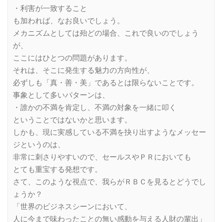
・利害が一致すること
も加われば、なお良いでしょう。
メカニズムとしては殆どの場合、これで良いのでしょう
が、
ここにはひとつの問題があります。
それは、そこに発生する魅力の方向性が、
必ずしも「真・善・美」であるとは限らないことです。
事象として多いパターンは、
・誰かの不満を肯定し、不満の対象を一緒に叩く
ということではないかと思います。
しかも、現に実感している不満を抉り出すようなメッセー
ジというのは、
非常に刺さりやすいので、セールスやＰＲにおいても
とても重宝する発想です。
さて、このような視点で、我らがＲＢＣを見るとどうでし
ょうか？
「世界のビジネスシーンにおいて、
人に今まで味わったことの無い感動を与える人財の輩出」