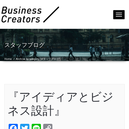
Toggl
navig
スタッフブログ
( Page273 )
Home
/
Archive by category "スタッフブログ"
『アイディアとビジ
ネス設計』
Facebook
Twitter
Line
Copy