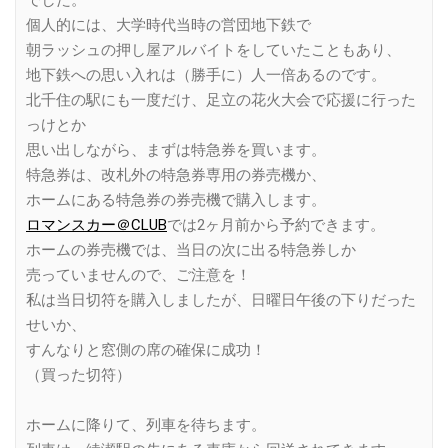
個人的には、大学時代当時の営団地下鉄で
朝ラッシュの押し屋アルバイトをしていたこともあり、
地下鉄への思い入れは（勝手に）人一倍あるのです。
北千住の駅にも一度だけ、足立の花火大会で応援に行った
っけとか
思い出しながら、まずは特急券を買います。
特急券は、改札外の特急券専用の券売機か、
ホームにある特急券の券売機で購入します。
ロマンスカー＠CLUB
では2ヶ月前から予約できます。
ホームの券売機では、当日の次に出る特急券しか
売っていませんので、ご注意を！
私は当日切符を購入しましたが、日曜日午後の下りだった
せいか、
すんなりと窓側の席の確保に成功！
（買った切符）
ホームに降りて、列車を待ちます。