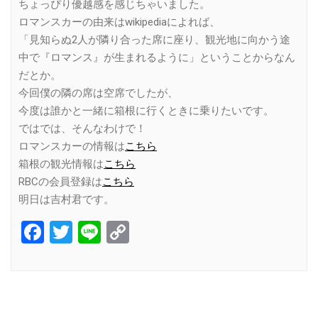
ちょっぴり優越感を感じちゃいました。
ロマンスカーの由来はwikipediaによれば、
「見知らぬ2人が隣り合った席に座り、観光地に向かう途
中で『ロマンス』が生まれるように」ということからなん
だとか。
今回僕の隣の席は空席でしたが、
今度は誰かと一緒に箱根に行くときに乗りたいです。
ではでは、そんなわけで！
ロマンスカーの情報は
こちら
箱根の観光情報は
こちら
RBCの会員登録は
こちら
明日は吉村君です。
Facebook
Twitter
Line
Copy
Link