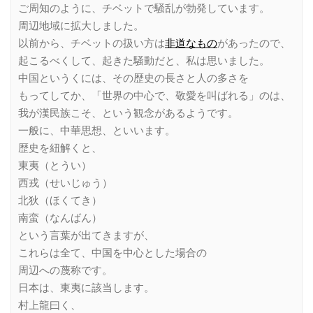
ご周知のように、チベットで騒乱が勃発しています。
周辺地域に拡大しました。
以前から、チベットの扱い方は
非道なもの
があったので、
起こるべくして、起きた騒動だと、私は思いました。
中国というくには、その歴史の長さと人の多さを
もってしてか、「世界の中心で、敬愛を叫ばれる」のは、
我が漢民族こそ、という観念があるようです。
一般に、中華思想、といいます。
歴史を紐解くと、
東夷（とうい）
西戎（せいじゅう）
北狄（ほくてき）
南蛮（なんばん）
という言葉が出てきますが、
これらは全て、中国を中心とした場合の
周辺への蔑称です。
日本は、東夷に該当します。
村上龍曰く、