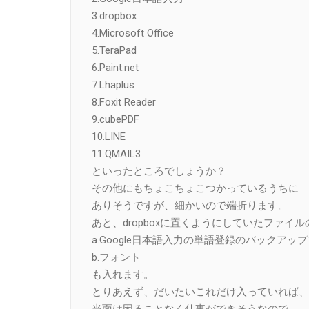
3.dropbox
4.Microsoft Office
5.TeraPad
6.Paint.net
7.Lhaplus
8.Foxit Reader
9.cubePDF
10.LINE
11.QMAIL3
といったところでしょうか？
その他にもちょこちょこつかっているうちに
ありそうですが、細かいので端折ります。
あと、dropboxに置くようにしていたファイ
a.Google日本語入力の単語登録のバックアッ
b.フォント
も入れます。
とりあえず、だいたいこれだけ入っていれば、
当面は困ることなく仕事ができそうなので、