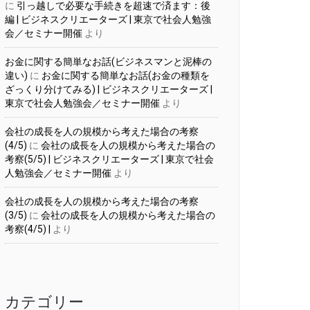
に
引っ越しで必要な手続きを超速で済ます：後
編 | ビジネスクリエーターズ | 東京で社会人勉強
会／セミナー開催
より
お金に関する簡単なお話(ビジネスマンと泥棒の
違い)
に
お金に関する簡単なお話(お金の種類を
ざっくり分けてみる) | ビジネスクリエーターズ |
東京で社会人勉強会／セミナー開催
より
会社の成長を人の規模から考えた場合の考察
(4/5)
に
会社の成長を人の規模から考えた場合の
考察(5/5) | ビジネスクリエーターズ | 東京で社会
人勉強会／セミナー開催
より
会社の成長を人の規模から考えた場合の考察
(3/5)
に
会社の成長を人の規模から考えた場合の
考察(4/5) |
より
カテゴリー