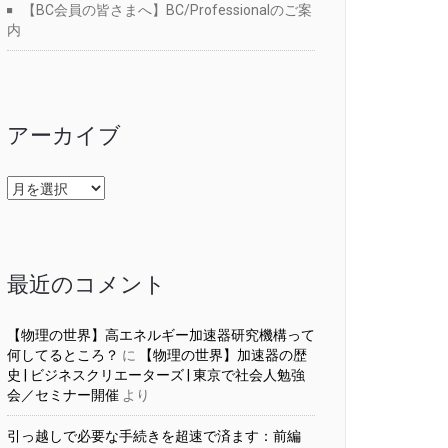
【BC会員の皆さまへ】BC/Professionalのご案
内
アーカイブ
ア
ー
カ
イ
ブ
最近のコメント
【物理の世界】高エネルギー加速器研究機構って
何してるところ？
に
【物理の世界】加速器の歴
史 | ビジネスクリエーターズ | 東京で社会人勉強
会／セミナー開催
より
引っ越しで必要な手続きを超速で済ます：前編