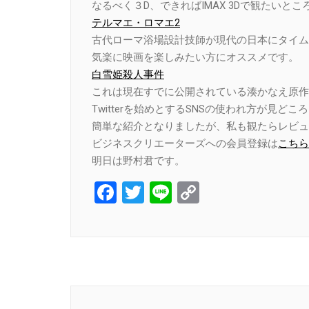
なるべく３D、できればIMAX 3Dで観たいとこ
テルマエ・ロマエ2
古代ローマ浴場設計技師が現代の日本にタイム
気楽に映画を楽しみたい方にオススメです。
白雪姫殺人事件
これは現在すでに公開されている湊かなえ原作
Twitterを始めとするSNSの使われ方が見どこ
簡単な紹介となりましたが、私も観たらレビュ
ビジネスクリエーターズへの会員登録は
こちら
明日は野村君です。
Facebook
Twitter
Line
Copy
Link