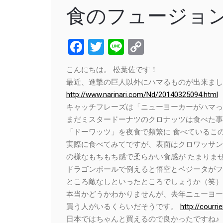
食のフュージョ
Facebook
Twitter
Line
Copy
Link
こんにちは。 松葉佐です！
最近、進撃の巨人以外にハマるものが出来まし
http://www.narinari.com/Nd/20140325094.html
キャッチフレーズは「ニューヨーカーがハマっ
まだミスタードーナツのクロナッツは食べた事
「ドーワッツ」を夜食で頻繁に 食べているこの
実際に食べてみてですが、表面はクロワッサン
の様なもちもち感で柔らかい食感が たまりませ
ドラゴンボールで例えると悟空とベジータがフ
ところ敵なしといったところでしょうか（笑）
本当かどうかわかりませんが、去年ニューヨー
買う人がいるくらいだそうです。
http://courri
日本ではちゃんと買えるので良かったですね♪