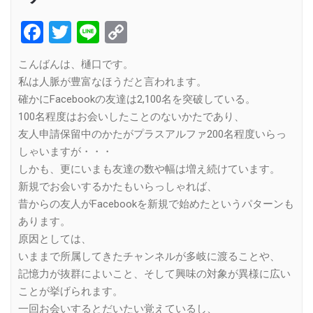
Facebook
Twitter
Line
Copy
Link
こんばんは、樋口です。
私は人脈が豊富なほうだと言われます。
確かにFacebookの友達は2,100名を突破している。
100名程度はお会いしたことのないかたであり、
友人申請保留中のかたがプラスアルファ200名程度いらっ
しゃいますが・・・
しかも、更にいまも友達の数や幅は増え続けています。
新規でお会いするかたもいらっしゃれば、
昔からの友人がFacebookを新規で始めたというパターンも
あります。
原因としては、
いままで所属してきたチャンネルが多岐に渡ることや、
記憶力が抜群によいこと、そして興味の対象が異様に広い
ことが挙げられます。
一回お会いするとだいたい覚えているし、