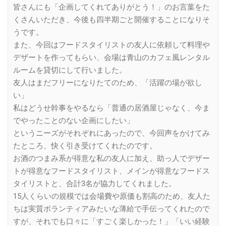
皆さんにも「企画してくれてありがとう！」のお言葉をた
くさんいただき、今後も四半期ごと開催することになりそ
うです。
また、今回はフードスタイリストの友人に依頼して料理や
デザートを作ってもらい、会場は青山のカフェ風レンタル
ルームを貸切にして行いました。
友人はまだフリーになりたてのため、「活躍の場が欲し
い」
私はどうせ幹事をやるなら「普通の居酒屋じゃなく、今ま
でやったことのない企画にしたい」
というニーズがそれぞれにあったので、今回声をかけてみ
たところ、快く引き受けてくれたのです。
お酒のつまみ系が得意な私の友人に加え、助っ人でデザー
トが得意なフードスタイリスト、メインが得意なフードス
タイリストと、合計3名が協力してくれました。
15人くらいの規模では会場費や原価も割高のため、友人た
ちは実質ボランティアみたいな薄給で手伝ってくれたので
すが、それでも口々に「すごく楽しかった！」「いい経験