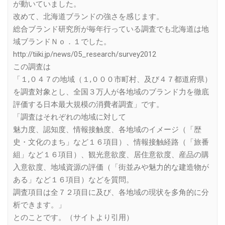
が動いていました。
改めて、北海道ブランドの強さを感じます。
総合ブランド研究所が毎年行っている調査でも北海道は地
域ブランドＮｏ．１でした。
http://tiiki.jp/news/05_research/survey2012
この調査は
「１,０４７の地域（１,０００市町村、及び４７都道府県）
を調査対象とし、全国３万人が各地域のブランド力を徹底
評価する日本最大規模の消費者調査」です。
「調査はそれぞれの地域に対して
魅力度、認知度、情報接触度、各地域のイメージ（「歴
史・文化のまち」など１６項目）、情報接触経路（「旅番
組」など１６項目）、観光意欲度、居住意欲度、産品の購
入意欲度、地域資源の評価（「街並みや魅力的な建造物が
ある」など１６項目）などを質問。
調査項目は全７２項目に及び、各地域の現状を多角的に分
析できます。」
とのことです。（サイトより引用）