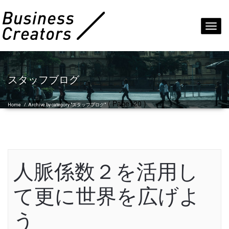
Toggl
navig
スタッフブログ
( Page120 )
Home
/
Archive by category "スタッフブログ"
人脈係数２を活用し
て更に世界を広げよ
う