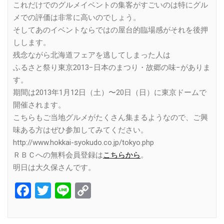
これだけでのグルメイベントの集客がすごいのは特にグル
メでの評価は非常に高いのでしょう。
そしてあのイベントならではの屋台的臨場感がそれを後押
しします。
残念ながら北海道フェアを逃してしまった人は
ふるさと祭り東京2013−日本のまつり・故郷の味−がありま
す。
期間は2013年1月12日（土）〜20日（日）に東京ドームで
開催されます。
こちらもご当地グルメがたくさん集まるようなので、ご興
味ある方はぜひ参加してみてください。
http://www.hokkai-syokudo.co.jp/tokyo.php
ＲＢＣへの無料会員登録は
こちらから
。
明日は大久保さんです。
Facebook
Twitter
Line
Copy
Link