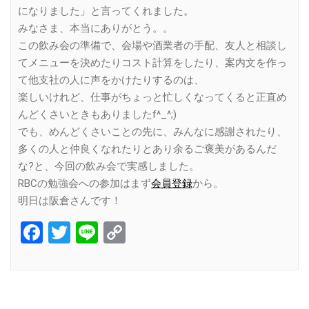
になりました」と言ってくれました。
みなさま、本当にありがとう。。
この飲み会の準備で、会場や酒業者の手配、友人と相談し
てメニューを決めたりコスト計算をしたり、案内文を作っ
て他支社の人に声をかけたりするのは、
楽しいけれど、仕事がちょっと忙しくなってくると正直め
んどくさいときもありましたf^_^;)
でも、めんどくさいことの先に、みんなに感謝されたり、
多くの人と仲良くなれたりとあり余るご褒美があるんだ
な?と、今回の飲み会で実感しました。
RBCの勉強会への参加はまず
会員登録
から。
明日は阪倉さんです！
Facebook
Twitter
Line
Copy
Link