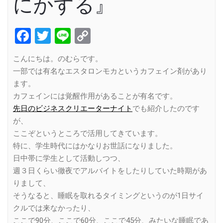
にかする』
Facebook
Twitter
Line
Copy
Link
こんにちは。のむらです。
一部では有名なエスタロンモカというカフェイン剤があり
ます。
カフェインには覚醒作用があることが有名です。
先日のビジネスクリエーターナイト
でも紹介したのです
が、
ここぞというところで活用してきています。
特に、学生時代にはかなりお世話になりました。
日中帯に学生として活動しつつ、
週３日くらい徹夜でアルバイトをしたりしていた時期があ
りまして、
そうなると、睡眠を取れるタイミングというのが1日サイ
クルでは来なかったり、
ここで90分、ここで60分、ここで45分、みたいな睡眠であ