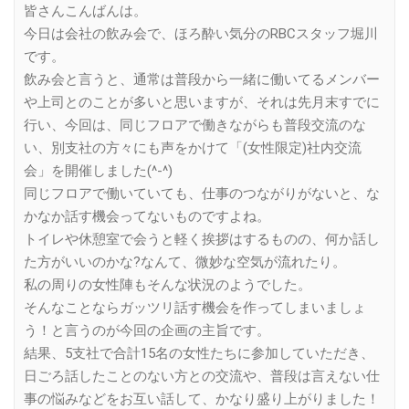
皆さんこんばんは。
今日は会社の飲み会で、ほろ酔い気分のRBCスタッフ堀川
です。
飲み会と言うと、通常は普段から一緒に働いてるメンバー
や上司とのことが多いと思いますが、それは先月末すでに
行い、今回は、同じフロアで働きながらも普段交流のな
い、別支社の方々にも声をかけて「(女性限定)社内交流
会」を開催しました(^-^)
同じフロアで働いていても、仕事のつながりがないと、な
かなか話す機会ってないものですよね。
トイレや休憩室で会うと軽く挨拶はするものの、何か話し
た方がいいのかな?なんて、微妙な空気が流れたり。
私の周りの女性陣もそんな状況のようでした。
そんなことならガッツリ話す機会を作ってしまいましょ
う！と言うのが今回の企画の主旨です。
結果、5支社で合計15名の女性たちに参加していただき、
日ごろ話したことのない方との交流や、普段は言えない仕
事の悩みなどをお互い話して、かなり盛り上がりました！