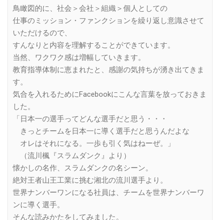
鳥瞰図的に、社会＞会社＞組織＞個人としての
仕事のミッション・ファンクションを繰り返し意識させて
いただけるので、
すんなりと内容を理解することができています。
当然、ワクワク感は増幅していきます。
教育指導体制に恵まれたと、感謝の気持ちが湧き出てきま
す。
気合を入れるためにFacebookにこんな言葉を放っておきま
した。
「日本一の選手ってどんな選手だと思う・・・
きっとチームを日本一に導く選手だと思うんだよな
オレはそれになる。一歩も引く気はねーぜ。」
（流川楓『スラムダンク』より）
懐かしの名作、スラムダンクの名シーン。
絶対王者山王工業に挑む湘北の流川選手より。
世界ナンバーワンになる社員は、チームを世界ナンバーワ
ンに導く選手。
そんな読みかたをしてみました。