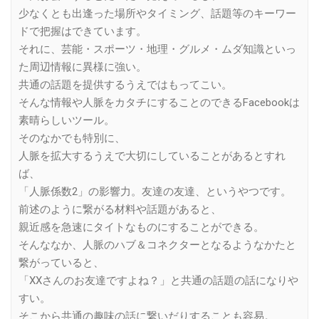
少なくとも出逢った場所やタイミング、話題等のキーワー
ドで把握はできています。
それに、芸能・スポーツ・地理・グルメ・ムダ知識といっ
た周辺情報に異様に強い。
共通の話題を提供するうえではもってこい。
そんな情報や人脈をカタチにすることのできるFacebookは
素晴らしいツール。
そのなかでも特別に、
人脈を拡大するうえで大切にしていることがあるとすれ
ば、
「人脈係数2」の影響力。友達の友達、というやつです。
前述のように繋がる材料や話題があると、
親近感を急速にタイトなものにすることができる。
そんななか、人脈のハブ＆コネクターとなるようなかたと
繋がっていると、
「XXさんのお友達ですよね？」と共通の話題の話になりや
すい。
そこから共通の趣味の話に繋いだりすることも容易。