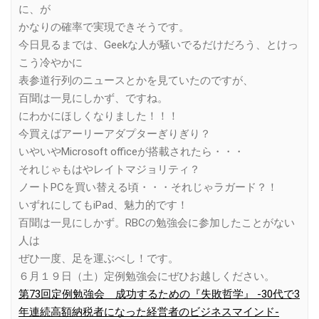
に、が
かなりの確率で実現できそうです。
今日見るまでは、Geekな人が騒いでるだけだろう、とけっ
こう冷やかに
表参道行列のニュースとかを見ていたのですが、
百聞は一見にしかず、ですね。
にわかにほしくなりました！！！
今買えばアーリーアダプターぎりぎり？
いやいやMicrosoft officeが搭載されたら・・・
それじゃもはやレイトマジョリティ？
ノートPCを買い替える頃・・・それじゃラガード？！
いずれにしてもiPad、魅力的です！
百聞は一見にしかず。RBCの勉強会に参加したことがない
人は
ぜひ一度、足を運ぶべし！です。
６月１９日（土）定例勉強会にぜひお越しください。
第73回定例勉強会 成功するための『失敗哲学』 -30代で3
年連続高額納税者になった経営者のビジネスマインド-