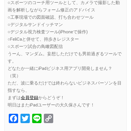
○スポーツのコーチ用ツールとして、カメラで撮影した動
画を解析しながらフォーム修正のアドバイス
○工事現場での図面確認、打ち合わせツール
○デジタルサンドイッチマン
○デジタル視力検査ツール(iPhoneで操作)
○FeliCaと併せて、持歩きレジスター
○スポーツ試合の鳥瞰図配信
うーん、マンダム。妄想しただけでも男前過ぎるツールで
す。
どなたか一緒にiPadビジネス用アプリ開発しません？
（笑）
ただ、波に乗るだけでは終わらないビジネスパーソンを目
指すなら、
まずは
会員登録
からどうぞ！
明日はまたiPadユーザーの大久保さんです！
Facebook
Twitter
Line
Copy
Link