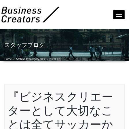
Toggl
navig
スタッフブログ
( Page202 )
Home
/
Archive by category "スタッフブログ"
『ビジネスクリエー
ターとして大切なこ
とは全てサッカーか