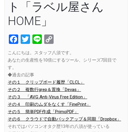
ト「ラベル屋さん
HOME」
Facebook
Twitter
Line
Copy
Link
こんにちは。スタッフ八須です。
あなたの生産性を10倍にするツール、シリーズ7回目で
す。
◆過去の記事
その１ クリップボード履歴「CLCL」
その２ 複数行grep＆置換「Devas」
その３ 「AVG Anti-Virus Free Edition」
その４ 印刷のムダをなくす「FinePrint」
その５ 簡単PDF作成「PrimoPDF」
その６ クラウドで自動バックアップ＆同期「Dropbox」
それではパソコンオタク歴13年の八須が使っている