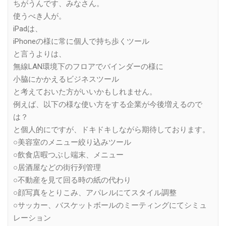
ちがうんです、みなさん。
使うべき人が。
iPadは、
iPhoneの様に常に個人で持ち歩くツール
と言うよりは、
無線LAN環境下のフロアでバインダーの様に
小脇にかかえるビジネスツール
と考えておいた方がいいかもしれません。
例えば、以下の様な使い方をする企業が今後増えるので
は？
と個人的にですが、ドキドキしながら期待しております。
○美容室のメニュー絞り込みツール
○飲食店暇つぶし端末、メニュー
○居酒屋などの街行列管理
○不動産を見て回る時の紙の代わり
○顔写真をとりこみ、アパレルにてスタイル調整
○サッカー、バスケットボールのミーティングにてシミュ
レーション