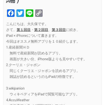
Facebook
Twitter
Line
Copy
Link
こんにちは、大久保です。
さて、
第１回目
・
第２回目
、
第３回目
に続き、
iPad × iPhoneについて書きます。
今回はオススメ無料アプリを１０紹介します。
1.産経新聞ＨＤ
無料で産経新聞が読めるアプリ。
画面が大きい分、iPhone版よりも見やすいです。
2.クーリエ・ジャポン
同じくクーリエ・ジャポンを読めるアプリ。
雑誌が読めるというのもiPadの特徴です。
3.wikipanion
ウィキペディアをiPadで閲覧可能なアプリ。
4.AccuWeather