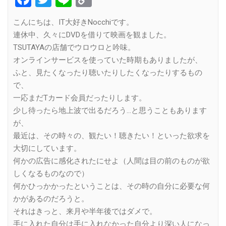
Link
こんにちは、IT大好きNocchiです。
連休中、久々にDVDを借りて映画を観ました。
TSUTAYAの店舗でウロウロと吟味。
オンラインサービスを使っていた時期もありましたが、
ふと、見たくなったり聴いたりしたくなったりするもの
で、
一応まだTカード会員だったりします。
少し待ったら地上波で出るだろう…と思うこともあります
が、
最近は、その時々の、観たい！聴きたい！といった欲求を
大切にしています。
何かの広告に感化されたにせよ（人間は目の前のものが欲
しくなるものなので）
何かひっかかったということは、その時の自分に必要な何
かがあるのだろうと。
それはきっと、来月や半年後ではダメで。
手に入れた自分は手に入れなかった自分より深い人になっ