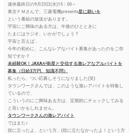
連休最終日の9月23日(水)15：00～
東京ＦＭさんで、三菱電機presents
星に願いを
という番組の放送があります。
宇宙にご興味のある方は、午後のひとときに
たまにはラジオ、いかがでしょう？
宇宙と言えば…
今年の初めに、こんなレアなバイト募集があったのをご存
知ですか？
未経験OK！JAXAが衛星と交信する激レアなアルバイトを
募集（日給3万円、知識不問）
私ったら、つい応募しそうになりました(笑)
タウンワークさんでは、このような激レアバイトを特集し
ているので、
こういうのにご興味ある方は、定期的にチェックしてみる
と良いかもしれません。
タウンワークさんの激レアバイト
ではまた♪
役に立ったよ、という方、(役に立たなかったよ！という方