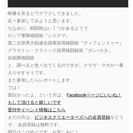
映像を見るとワクワクしてきました。
近々参加してみようと思います。
ちなみに、戦闘術はいくつかあるようで
ロシア軍隊格闘術『システマ』
第二次世界大戦連合国軍採用格闘術『ディフェンドゥー』
グラマトン・クラリック採用格闘銃術『ガン=カタ』
自衛隊格闘術
と、調べると色々出てくるのですが、クラヴ・マガが一番
入りやすそうです。
また参加したらレポートします。
では！
面白かったよ、という方は、
Facebookページにいいね！
もして頂けると嬉しいです
受付中イベント情報はこちら
まだの方は、
ビジネスクリエーターズへの会員登録
をどう
ぞ。 会員登録は無料です。
明日はこばめぐです。お楽しみに！