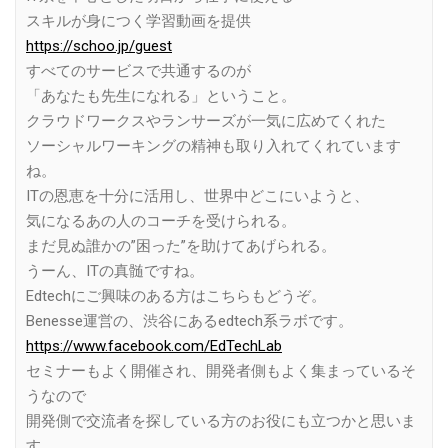
スキルが身につく学習動画を提供
https://schoo.jp/guest
すべてのサービスで共通するのが
「あなたも先生になれる」ということ。
クラウドワークスやランサーズが一気に広めてくれた
ソーシャルワーキングの精神も取り入れてくれています
ね。
ITの恩恵を十分に活用し、世界中どこにいようと、
気になるあの人のコーチを受けられる。
まだ見ぬ誰かの”困った”を助けてあげられる。
うーん、ITの真髄ですね。
Edtechにご興味のある方はこちらもどうぞ。
Benesse運営の、渋谷にあるedtech系ラボです。
https://www.facebook.com/EdTechLab
セミナーもよく開催され、開発者側もよく集まっているそ
うなので
開発側で交流者を探している方のお役にも立つかと思いま
す。