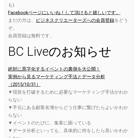
も)
Facebookページにいいね！して頂けると嬉しいです。
まだの方は、
ビジネスクリエーターズへの会員登録
をどう
ぞ。
会員登録は無料です。
BC Liveのお知らせ
絶対に黒字化するイベントの裏側を大公開！
実例から見るマーケティング手法とデータ分析
（2015/10/31）
▼現状を打破するために必要なマーケティング手法がわか
らない
▼手元にある顧客名簿からどう仕事に繋げたらよいかわか
らない
▼イベントのたびに、集客に困っている
▼データ分析といっても、具体的に何をしたら良いかわか