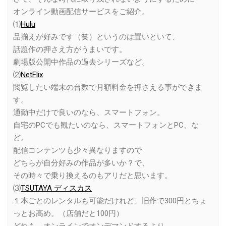
オンライン動画配信サービスをご紹介。
⑴
Hulu
品揃えが好みです（笑）というのは置いといて、
話題作の押さえ方がうまいです。
劇場版公開中作品の過去シリーズなど。
⑵
NetFlix
閲覧したい端末の台数で月額料金を押さえる事ができま
す。
通勤中だけで良いのなら、スマートフォン。
自宅のPCでも観たいのなら、スマートフォンとPC、な
ど。
配信コンテンツも少々異なりますので
どちらが自分好みの作品が多いか？で、
その時々で乗り換えるのもアリだと思います。
⑶
TSUTAYA ディスカス
１本ごとのレンタルも可能だけれど、旧作で300円とちょ
っとお高め。（店舗だと100円）