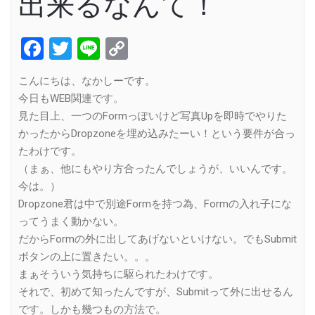
出来るなんて！
Facebook
Twitter
Line
Copy
Link
こんにちは、なかしーです。
今日もWEB関連です。
見た目上、一つのFormっぽいけど写真Upを即時でやりた
かったからDropzoneを埋め込みたーい！という要件が合っ
たわけです。
（まぁ、他にもやり方合ったんでしょうが、いいんです。
今は。）
Dropzone君は中で別途Formを持つ為、Formの入れ子にな
ってうまく動かない。
だからFormの外に出してあげないといけない。でもSubmit
ボタンの上に置きたい。。。
まぁそういう気持ちに駆られたわけです。
それで、初めて知ったんですが、Submitって外に出せるん
です。しかも幾つもの方法で。