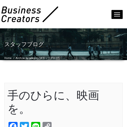
Toggl
navig
スタッフブログ
( Page33 )
Home
/
Archive by category "スタッフブログ"
手のひらに、映画
を。
Facebook
Twitter
Line
Copy