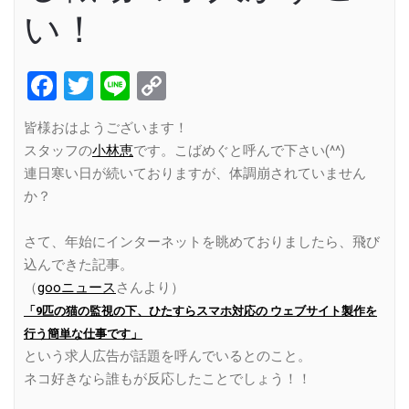
い！
Facebook
Twitter
Line
Copy
Link
皆様おはようございます！
スタッフの
小林恵
です。こばめぐと呼んで下さい(^^)
連日寒い日が続いておりますが、体調崩されていません
か？
さて、年始にインターネットを眺めておりましたら、飛び
込んできた記事。
（
gooニュース
さんより）
「9匹の猫の監視の下、ひたすらスマホ対応の ウェブサイト製作を
行う簡単な仕事です」
という求人広告が話題を呼んでいるとのこと。
ネコ好きなら誰もが反応したことでしょう！！