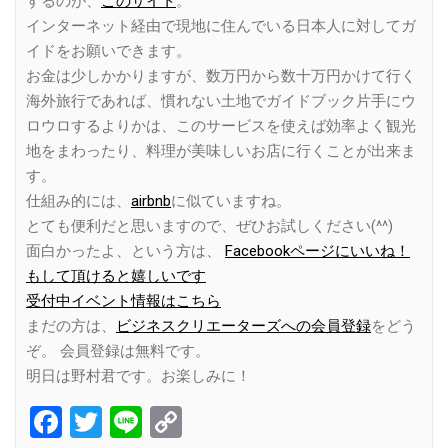
するのが、
このサイト
。
インターネット経由で現地に住んでいる日本人に対してガ
イドをお願いできます。
お金は少しかかりますが、数万円から数十万円かけて行く
海外旅行であれば、慣れない土地でガイドブック片手にウ
ロウロするよりかは、このサービスを使えば効率よく観光
地をまわったり、料理が美味しいお店に行くことが出来ま
す。
仕組み的には、
airbnb
に似ていますね。
とても便利だと思いますので、ぜひお試しください(^^)
面白かったよ、という方は、
Facebookページにいいね！
もして頂けると嬉しいです
受付中イベント情報はこちら
まだの方は、
ビジネスクリエーターズへの会員登録
をどう
ぞ。 会員登録は無料です。
明日は野村君です。お楽しみに！
Facebook
Twitter
Line
Copy