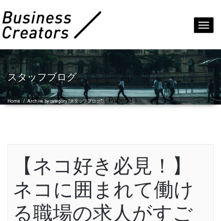
Toggl
navig
スタッフブログ
( Page53 )
Home
/
Archive by category "スタッフブログ"
【ネコ好き必見！】
ネコに囲まれて働け
る職場の求人がすご