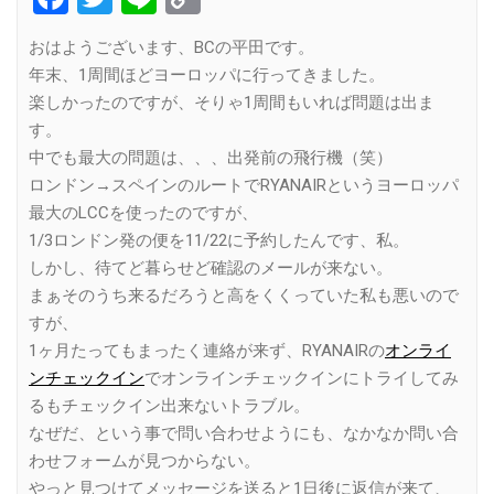
Link
おはようございます、BCの平田です。
年末、1周間ほどヨーロッパに行ってきました。
楽しかったのですが、そりゃ1周間もいれば問題は出ま
す。
中でも最大の問題は、、、出発前の飛行機（笑）
ロンドン→スペインのルートでRYANAIRというヨーロッパ
最大のLCCを使ったのですが、
1/3ロンドン発の便を11/22に予約したんです、私。
しかし、待てど暮らせど確認のメールが来ない。
まぁそのうち来るだろうと高をくくっていた私も悪いので
すが、
1ヶ月たってもまったく連絡が来ず、RYANAIRの
オンライ
ンチェックイン
でオンラインチェックインにトライしてみ
るもチェックイン出来ないトラブル。
なぜだ、という事で問い合わせようにも、なかなか問い合
わせフォームが見つからない。
やっと見つけてメッセージを送ると1日後に返信が来て、