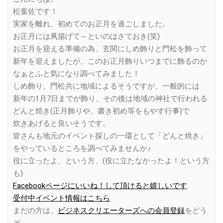
松葉佐です！
実家を離れ、初めてのお正月を過ごしました。
お正月には凧揚げて～といのはさておき(笑)
お正月を迎える準備の為、玄関にしめ飾りと門松を飾って
新年を迎えましたが、このお正月飾りいつまでに飾るのか
なぁとふと気になり調べてみました！
しめ飾り、門松共に地域によるそうですが、一般的には
新年の1月7日までが飾り、その後は地域の神社で行われる
どんと焼き(正月飾りや、書き初め等をもやす行事)で
炊きあげると良いそうです。
皆さんも地元のイベント探しの一環として「どんと焼き」
をやっているところを調べてみませんか♪
役に立ったよ、という方、(役に立たなかったよ！という方
も)
Facebookページにいいね！して頂けると嬉しいです
受付中イベント情報はこちら
まだの方は、
ビジネスクリエーターズへの会員登録
をどう