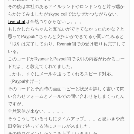
その後は本社のあるアイルランドやロンドンなど片っ端か
らかけてみましたがskype callではなぜかつながらない。
Live chat
は全然つながらないし。。。
もしかしたらちゃんと支払いができてなかったのかな？と
思ってPaypalにちゃんと支払いができてるか聞いてみると
「取引は完了しており、Ryanair側での受け取りも完了して
いる。
このコードがRyanairとPaypal間で取引の内容がわかるコー
ドだよ」と教えてくれてました。
しかも、すぐにメールを送ってくれるスピード対応。
（Paypalすげー）
そのコードと予約時の画面コピーと状況を詳しく書いて問
い合わせフォームとメールでの問い合わせをしまくったん
ですが、
全然返信が来ない。。。。。
そうこうしているうちにタイムアップ。。。と思いきや成
田空港で待ってる時にメールが来ました。
その後ログインしたところ上手くいきました。