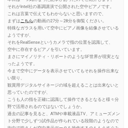
それがIntel社の基調講演で公開された空中ピアノです。
これは言葉で伝えてもわからないと思いますので、
まずは
こちら
の動画の27分～28分を御覧ください。
特殊なガラスを用いて空中にピアノ画像を結像させている
ようですが、
それをRealSenseというカメラで指の位置を認識して、
空中に存在するピアノを引いています。
まさにマイノリティ・リポートのようなSF世界が現実とな
ったようです。
今まで空中にデータを表示させていてもそれを操作出来な
い限り、
観賞用デジタルサイネージの域を超えることは出来ないと
思っていたのですが、
こうも人の指を正確に認識して操作できるとなると様々分
野で活用されるのではないでしょうか。
過去の記事を見ると、ATMや車載液晶TV、アミューズメン
ト分野で少しずつ試作品が作られている段階のようなので
街中で皆さんが空中表示データを操作するのももうすぐみ