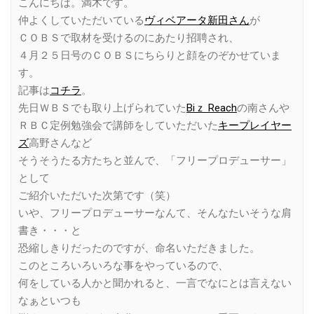
こんにちは。満木です。
仲よくしていただいている
ヴィベアータ新田さん
が
ＣＯＢＳで取材を受けるのにあたり招聘され、
４月２５日号のＣＯＢＳにちらりと顔をのぞかせていま
す。
記事は
コチラ
。
先日ＷＢＳでも取り上げられていた
Biｚ Reach
の南さんや
ＲＢＣ定例勉強会で講師をしていただいた
キープレイヤー
ズ
高野さんなど
そうそうたる方たちと並んで、「フリープロデューサー」
として
ご紹介いただいた次第です（笑）
いや、フリープロデューサーなんて、そんなたいそうな肩
書き・・・と
恐縮しきりだったのですが、命名いただきました。
このところいろいろな事をやっているので、
何をしている人かと聞かれると、一言でなにとは言えない
なぁといつも