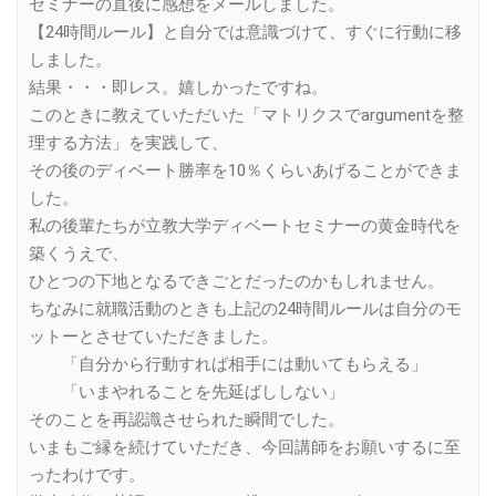
セミナーの直後に感想をメールしました。
【24時間ルール】と自分では意識づけて、すぐに行動に移
しました。
結果・・・即レス。嬉しかったですね。
このときに教えていただいた「マトリクスでargumentを整
理する方法」を実践して、
その後のディベート勝率を10％くらいあげることができま
した。
私の後輩たちが立教大学ディベートセミナーの黄金時代を
築くうえで、
ひとつの下地となるできごとだったのかもしれません。
ちなみに就職活動のときも上記の24時間ルールは自分のモ
ットーとさせていただきました。
「自分から行動すれば相手には動いてもらえる」
「いまやれることを先延ばししない」
そのことを再認識させられた瞬間でした。
いまもご縁を続けていただき、今回講師をお願いするに至
ったわけです。