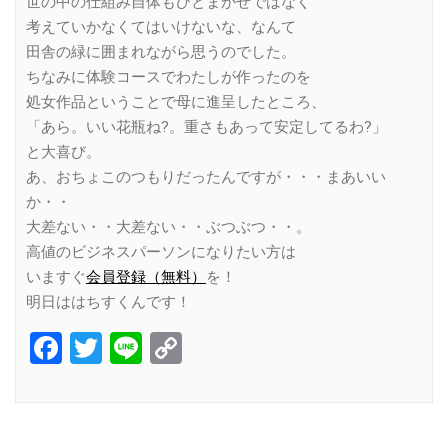
世の中の仕組み自体もひとまかせではなく
考えていかなくてはいけないな、なんて
田舎の緑に囲まれながら思うのでした。
ちなみに体験コースでわたしが作ったのを
処女作品ということで母に進呈したところ、
「あら。いい花瓶ね?。重さもあって安定してるわ?」
と大喜び。
あ、おちょこのつもりだったんですが・・・まあいい
か・・
大差ない・・大差ない・・ぶつぶつ・・。
高値のビジネスパーソンになりたい方は
いますぐ
会員登録（無料）
を！
明日ははちすくんです！
Facebook
Twitter
Line
Copy
Link