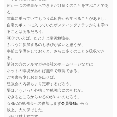
何か一つの物事からできるだけ多くのことを学ぶことであ
る。
電車に乗っていてもつり革広告から学べることがあるし、
自宅のポストに入っていたポスティングチラシからも学べ
ることはあるだろう。
RBCでいえば、たとえば定例勉強会。
ふつうに参加するのも学びが多いと思うが、
事前に準備をしておくと、さらに多くのことを吸収でき
る。
講師の方のメルマガや会社のホームページなどは
ネットの環境があれば無料で確認できる。
ご著書も少しお金を出せば、
勉強会の内容もより定着するだろう。
要はどういった心構えで勉強会にのぞむか。
できるところからやるのがいいのだろう。
☆RBCの勉強会への参加はまず
会員登録
から☆
以上、大久保でした。
明日は村上君です。