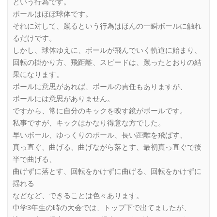
という行為です。
ボールはほぼ球体です。
それに対して、蹴るという行為はほんの一瞬ボールに触れ
るだけです。
しかし、球体ゆえに、ボールが飛んでいく軌道に始まり、
回転の掛かり方、飛距離、スピードは、蹴ったとおりの結
果になります。
ボールに意思があれば、ボールの責任もありますが、
ボールには意思がありません。
ですから、常に自分のキックを映す鏡がボールです。
私事ですが、キックはかなり得意な方でした。
早いボール、ゆっくりのボール、長い距離を飛ばす、
真っ直ぐ、曲げる、曲げながら落とす、最初真っ直ぐで後
半で曲げる、
曲げずに落とす、回転をかけずに曲げる、回転をかけずに
揺れる
などなど、できることは色々あります。
中学3年生の時の大会では、トップ下で出てましたが、