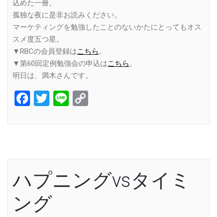
込めた一冊。
孤独な夜に是非お読みください。
マーケティングを勉強したことのないかたにとってもオス
スメ度五つ星。
▼RBCの会員登録は
こちら
。
▼第60回定例勉強会の申込は
こちら
。
明日は、満木さんです。
Facebook
Twitter
Line
Copy
Link
ハプニングvsタイミ
ング