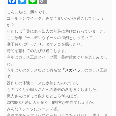
Link
こんにちは。満木です。
ゴールデンウイーク、みなさまいかがお過ごしでしょう
か？
わたしは千葉にある知人の別荘に遊びに行っていました。
ここ数年ゴールデンウイークの恒例となっていて、
潮干狩りに行ったり、タケノコを掘ったり、
時間を忘れてのんびり過ごします。
今年はガラス工房とハーブ園、美術館めぐりを楽しみまし
た。
うすはりのグラスなどで有名な
「スガハラ」
のガラス工房
で
器作りの体験コースに参加したのですが、
ものづくりや職人さんへの尊敬の念を強くしました。
職人さんはざっと数えたところ20人ほど。
20?30代と若い人が多く、8割方が男性でしょうか。
みんなＴシャツにジーンズ姿。
高温の炉からアメ状になったガラスをとりだし、成形しま