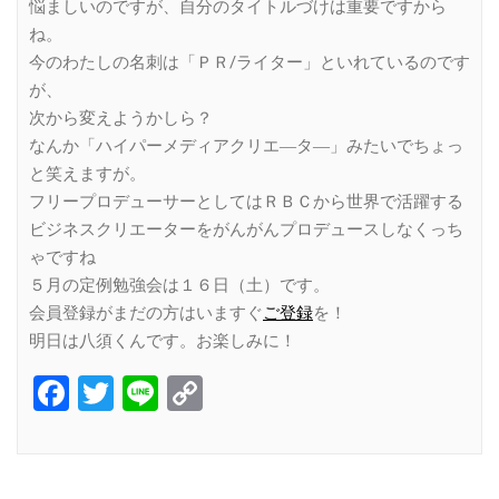
悩ましいのですが、自分のタイトルづけは重要ですから
ね。
今のわたしの名刺は「ＰＲ/ライター」といれているのです
が、
次から変えようかしら？
なんか「ハイパーメディアクリエ―タ―」みたいでちょっ
と笑えますが。
フリープロデューサーとしてはＲＢＣから世界で活躍する
ビジネスクリエーターをがんがんプロデュースしなくっち
ゃですね
５月の定例勉強会は１６日（土）です。
会員登録がまだの方はいますぐ
ご登録
を！
明日は八須くんです。お楽しみに！
Facebook
Twitter
Line
Copy
Link