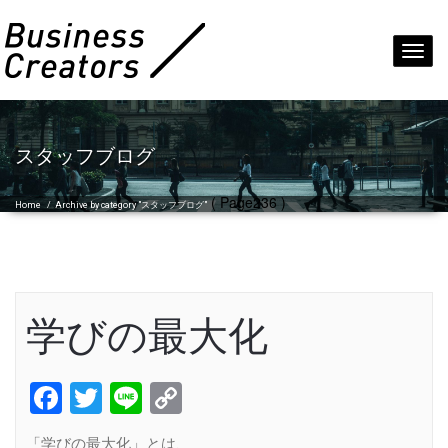
Toggl
navig
スタッフブログ
( Page236 )
Home
/
Archive by category "スタッフブログ"
学びの最大化
Facebook
Twitter
Line
Copy
Link
「学びの最大化」とは、