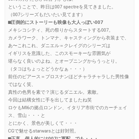
ということで、昨日は007 spectreを見てきました。
（007シリーズもだいたい見てます）
⬛︎圧倒的にストーリーも映像も大人っぽい007
メキシコシティ、死の祭りからスタートする007。
カメラワーク、トンマナ、キャスティングから衣装まで、
あ〜これこれ、ダニエル＝クレイグのシリーズは
イギリスを意識した、このスモーキーな雰囲気が
堪らなく良いのよね、とオープニングからうっとり。
（タコはちょっとどうかなぁ・・・）
前任のピアース＝ブロスナンほどチャラチャラした男性像
ではなく笑、
真性の色男を素で？演じるダニエル。素敵。
今回は結構女性に手を出してましたね笑
ロケもMI6の拠点ロンドン、イタリア市街でのカーチェイ
ス、雪山・・・と
とにかく、景色が美しくて・・・
CGで魅せるstarwarsとは好対照。
⬛︎正直、個人的には007に軍配。でも・・・