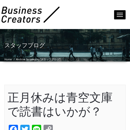
Toggl
navig
スタッフブログ
( Page25 )
Home
/
Archive by category "スタッフブログ"
正月休みは青空文庫
で読書はいかが？
Facebook
Twitter
Line
Copy