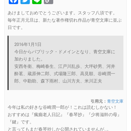
Link
あけましておめでとうございます。スタッフ八須です。
毎年正月元旦は、新たな著作権切れ作品が青空文庫に並ぶ
日です。
2016年1月1日
今日からパブリック・ドメインとなり、青空文庫に
加わりました。
安西冬衛、梅崎春生、江戸川乱歩、大坪砂男、河井
酔茗、蔵原伸二郎、式場隆三郎、高見順、谷崎潤一
郎、中勘助、森下雨村、山川方夫、米川正夫
引用元：
青空文庫
今年は私の好きな谷崎潤一郎が！これは読むしかない！
おすすめは『瘋癲老人日記』『春琴抄』『少将滋幹の母』
『鍵』です。
と言ってもまだ春琴抄しか公開されていませんが…。