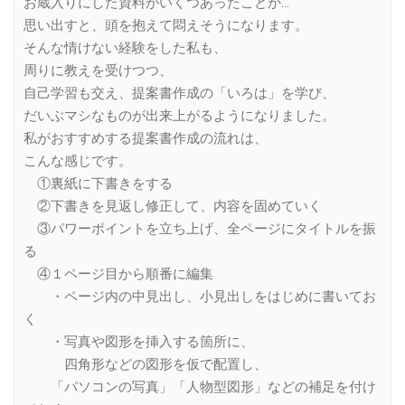
お蔵入りにした資料がいくつあったことか…
思い出すと、頭を抱えて悶えそうになります。
そんな情けない経験をした私も、
周りに教えを受けつつ、
自己学習も交え、提案書作成の「いろは」を学び、
だいぶマシなものが出来上がるようになりました。
私がおすすめする提案書作成の流れは、
こんな感じです。
①裏紙に下書きをする
②下書きを見返し修正して、内容を固めていく
③パワーポイントを立ち上げ、全ページにタイトルを振
る
④１ページ目から順番に編集
・ページ内の中見出し、小見出しをはじめに書いてお
く
・写真や図形を挿入する箇所に、
四角形などの図形を仮で配置し、
「パソコンの写真」「人物型図形」などの補足を付け