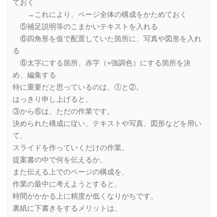
ておく
→これにより、ページ全体の構成をかためておく
⑤補足説明等のこまかいテキストを入れる
⑥四角形を仮で配置していた箇所に、写真や図形を入れ
る
⑥太字にする箇所、赤字（=強調色）にする箇所を決
め、編集する
特に重要だと思っているのは、①と②。
はっきり申し上げると、
③から⑥は、ただの作業です。
決められた構成に従い、テキストや写真、図形などを用い
て、
スライドを作っていくだけの作業。
提案書の中で何を伝えるか、
また伝える上でのページの構成を、
作業の最中に考えようとすると、
時間がかかる上に精度が低くなりがちです。
裏紙に下書きをするメリットは、