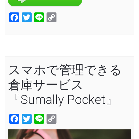
Facebook
Twitter
Line
Copy
Link
スマホで管理できる
倉庫サービス
『Sumally Pocket』
Facebook
Twitter
Line
Copy
Link