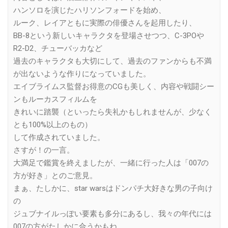
ハンソロを演じたハリソンフォードを始め、
ルーク、レイアともに実際の俳優さんを起用したり、
BB-8という新しいキャラクタを登場させつつ、C-3POや
R2-D2、チューバッカなど
過去のキャラクタも大切にして、過去のファンからも不満
が出ないような作りになっていました。
エイブライムス監督お得意のCGも美しく、内容や戦闘シー
ンもルーカスフィルムを
きれいに踏襲（といったら失礼かもしれませんが、少なく
とも100%以上のもの）
して作成されていました。
さすが！の一言。
大満足で鑑賞を終えましたが、一緒に行った人は「007の
方が好き」とのご意見。
まぁ、たしかに、star warsはドンパチ大好きな男の子向け
の
ジュブナイルっぽい要素も多分にあるし、我々の年代には
007の方がたしかに合うかもね、