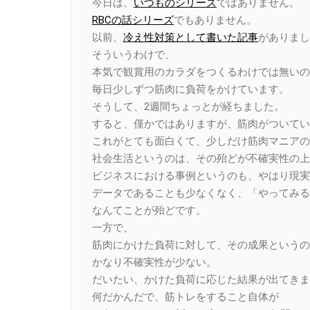
今日は、
いつものシリーズ
ではありません。
RBCの話シリーズ
でもありません。
以前、
冷え性対策として書いた記事
がありまし
そういうわけで、
本気で観賞用のカラダをつくるわけでは無いの
毎日少しずつ筋肉に負荷をかけています。
そうして、2週間ちょっとが経ちました。
すると、僅かではありますが、筋肉がついてい
これがとても面白くて、少しだけ筋肉マニアの
社会生活というのは、その殆どが不確実性の上
ビジネスにおける事例というのも、やはり現実
データであることも少なくなく、「やってみる
なんてことが殆どです。
一方で、
筋肉にかけた負荷に対して、その成果というの
かなり不確実性が少ない。
だいたい、かけた負荷に応じた結果が出てきま
何だかんだで、筋トレをすること自体が