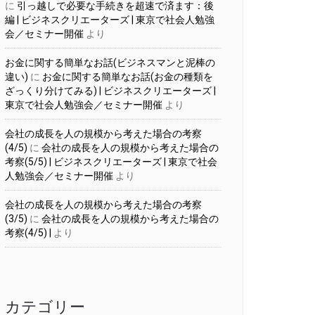
に
引っ越しで必要な手続きを超速で済ます：後
編 | ビジネスクリエーターズ | 東京で社会人勉強
会／セミナー開催
より
お金に関する簡単なお話(ビジネスマンと泥棒の
違い)
に
お金に関する簡単なお話(お金の種類を
ざっくり分けてみる) | ビジネスクリエーターズ |
東京で社会人勉強会／セミナー開催
より
会社の成長を人の規模から考えた場合の考察
(4/5)
に
会社の成長を人の規模から考えた場合の
考察(5/5) | ビジネスクリエーターズ | 東京で社会
人勉強会／セミナー開催
より
会社の成長を人の規模から考えた場合の考察
(3/5)
に
会社の成長を人の規模から考えた場合の
考察(4/5) |
より
カテゴリー