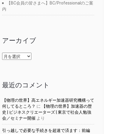
【BC会員の皆さまへ】BC/Professionalのご案
内
アーカイブ
ア
ー
カ
イ
ブ
最近のコメント
【物理の世界】高エネルギー加速器研究機構って
何してるところ？
に
【物理の世界】加速器の歴
史 | ビジネスクリエーターズ | 東京で社会人勉強
会／セミナー開催
より
引っ越しで必要な手続きを超速で済ます：前編