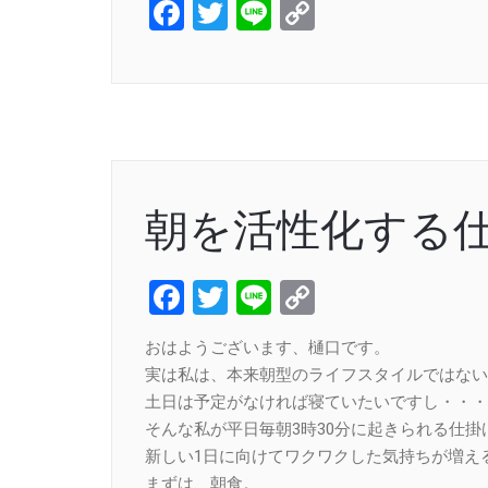
Facebook
Twitter
Line
Copy
Link
朝を活性化する
Facebook
Twitter
Line
Copy
Link
おはようございます、樋口です。
実は私は、本来朝型のライフスタイルではない
土日は予定がなければ寝ていたいですし・・・
そんな私が平日毎朝3時30分に起きられる仕
新しい1日に向けてワクワクした気持ちが増え
まずは、朝食。