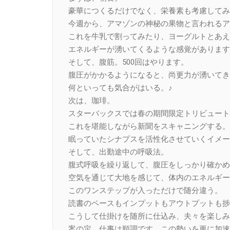
豪華につくるだけでなく、栄養素も考慮してみ
今週から、アマゾンの神秘の果物と言われるア
これを牛乳で割ってみたり、ヨーグルトとあえ
エネルギーが湧いてくるような感覚があります
そして、腹筋。500回はやります。
腹圧がかかるようになると、尚更力が湧いてき
何といっても気合がはいる。♪
次は、珈琲。
スターバックスでは春の期間限定トリビュート
これを堪能しながら新聞をスキャニングする。
眠っていたシナプスを活性化させていくイメー
そして、出勤途中の呼吸法。
腹式呼吸を繰り返して、腹圧をしっかり確かめ
空気を通じて大地を感じて、体内のエネルギー
このワンステップが入っただけで随分違う。
読書のペースもインプットもアウトプットも捗
こうして仕掛けを随所に仕込み、夫々を楽しみ
案の定、仕事は順調です。この勢いを更に加速