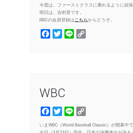
今度は、ファーストクラスに乗れるように頑張
明日は、吉村君です。
RBCの会員登録は
こちら
からどうぞ。
Facebook
Twitter
Line
Copy
Link
WBC
Facebook
Twitter
Line
Copy
Link
いまWBC（World Baseball Classic）が開幕中
今日（3月23日）現在、日本の決勝進出が決ま