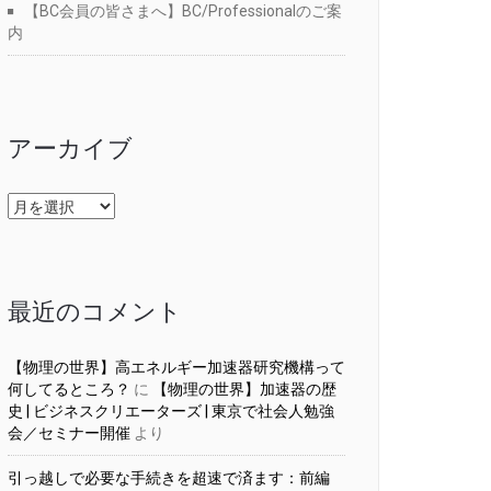
【BC会員の皆さまへ】BC/Professionalのご案
内
アーカイブ
ア
ー
カ
イ
ブ
最近のコメント
【物理の世界】高エネルギー加速器研究機構って
何してるところ？
に
【物理の世界】加速器の歴
史 | ビジネスクリエーターズ | 東京で社会人勉強
会／セミナー開催
より
引っ越しで必要な手続きを超速で済ます：前編