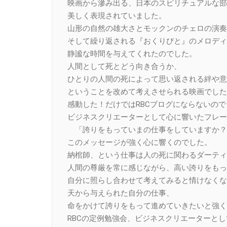
映画から滲み出る、日本のスピリチュアルな部
美しく表現されていました。
山形の自然の雄大さとモックンのチェロの演奏
そして繰り返される『おくりびと』のメロディ
静謐な時間を与えてくれたのでした。
人間として死とどう向き合うか、
ひとりの人間の死によって思い返される絆や意
ということを改めて考えさせられる映画でした
感動した！だけではRBCブログにならないの
ビジネスクリエーターとして心に響いたフレー
「誇りをもっていまの仕事をしていますか？
このメッセージが強く心に響くのでした。
納棺師、という仕事は人の死に関わるダーティ
人間の尊厳を常に感じながら、高い誇りをもっ
自分に照らし合わせて考えてみると情けなくな
天から与えられた自分の仕事、
命をかけて誇りをもって進めていきたいと強く
RBCの定例勉強会、ビジネスクリエーターと