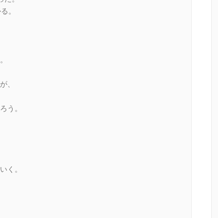
かる。
。
が、
ろう。
いく。