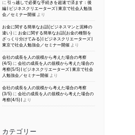
に
引っ越しで必要な手続きを超速で済ます：後
編 | ビジネスクリエーターズ | 東京で社会人勉強
会／セミナー開催
より
お金に関する簡単なお話(ビジネスマンと泥棒の
違い)
に
お金に関する簡単なお話(お金の種類を
ざっくり分けてみる) | ビジネスクリエーターズ |
東京で社会人勉強会／セミナー開催
より
会社の成長を人の規模から考えた場合の考察
(4/5)
に
会社の成長を人の規模から考えた場合の
考察(5/5) | ビジネスクリエーターズ | 東京で社会
人勉強会／セミナー開催
より
会社の成長を人の規模から考えた場合の考察
(3/5)
に
会社の成長を人の規模から考えた場合の
考察(4/5) |
より
カテゴリー