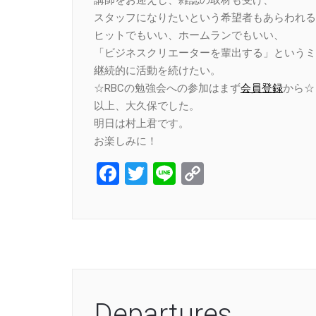
スタッフになりたいという希望者もあらわれる
ヒットでもいい、ホームランでもいい、
「ビジネスクリエーターを輩出する」というミ
継続的に活動を続けたい。
☆RBCの勉強会への参加はまず
会員登録
から☆
以上、大久保でした。
明日は村上君です。
お楽しみに！
Facebook
Twitter
Line
Copy
Link
Departures