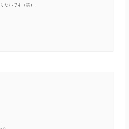
りたいです（笑）。
で、
った。