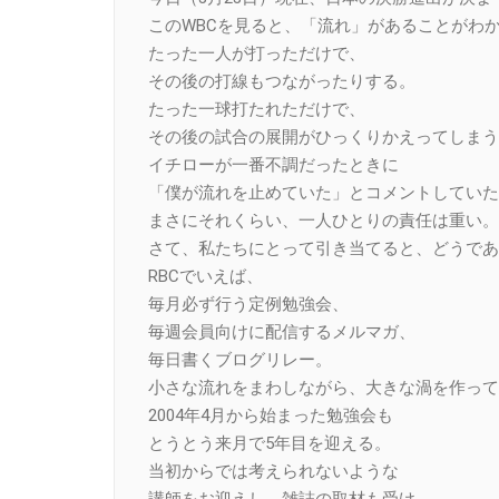
このWBCを見ると、「流れ」があることがわ
たった一人が打っただけで、
その後の打線もつながったりする。
たった一球打たれただけで、
その後の試合の展開がひっくりかえってしまう
イチローが一番不調だったときに
「僕が流れを止めていた」とコメントしていた
まさにそれくらい、一人ひとりの責任は重い。
さて、私たちにとって引き当てると、どうであ
RBCでいえば、
毎月必ず行う定例勉強会、
毎週会員向けに配信するメルマガ、
毎日書くブログリレー。
小さな流れをまわしながら、大きな渦を作って
2004年4月から始まった勉強会も
とうとう来月で5年目を迎える。
当初からでは考えられないような
講師をお迎えし、雑誌の取材も受け、