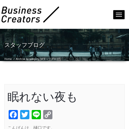
Toggl
navig
スタッフブログ
( Page101 )
Home
/
Archive by category "スタッフブログ"
眠れない夜も
Facebook
Twitter
Line
Copy
Link
こんばんは、樋口です。