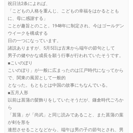
祝日法2条によれば、
「こどもの人格を重んじ、こどもの幸福をはかるととも
に、母に感謝する」
ことが趣旨とのこと。1948年に制定され、今はゴールデン
ウイークを構成する
日の一つになっています。
諸説ありますが、5月5日は古来から端午の節句として
男子の健やかな成長を願う行事が行われていたそうです。
■こいのぼり
こいのぼり」が一般に広まったのは江戸時代になってから
で、関東の風習として一般的
となった。もともとは中国の故事にちなんでいる。
■五月人形
以前は菖蒲の髪飾りをしていたそうだが、鎌倉時代ごろか
ら
「菖蒲」が「尚武」と同じ読みであること、また菖蒲の葉
が剣を形を
連想させることなどから、端午は男の子の節句とされ、男