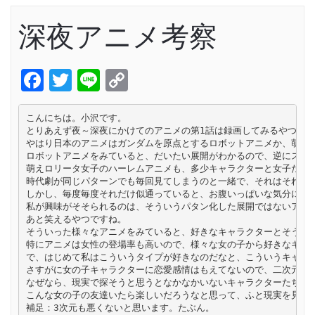
深夜アニメ考察
Facebook
Twitter
Line
Copy
Link
こんにちは。小沢です。

とりあえず夜～深夜にかけてのアニメの第1話は録画してみるやつみな
やはり日本のアニメはガンダムを原点とするロボットアニメか、萌えロ
ロボットアニメをみていると、だいたい展開がわかるので、逆にストー
萌えロリータ女子のハーレムアニメも、多少キャラクターと女子たちの
時代劇が同じパターンでも毎回見てしまうのと一緒で、それはそれでい
しかし、毎度毎度それだけ似通っていると、お腹いっぱいな気分になっ
私が興味がそそられるのは、そういうパタン化した展開ではないアニメ
あと笑えるやつですね。

そういった様々なアニメをみていると、好きなキャラクターとそうでな
特にアニメは女性の登場率も高いので、様々な女の子から好きなキャラ
で、はじめて私はこういうタイプが好きなのだなと、こういうキャラク
さすがに女の子キャラクターに恋愛感情はもえてないので、二次元にド
なぜなら、現実で探そうと思うとなかなかいないキャラクターたちだか
こんな女の子の友達いたら楽しいだろうなと思って、ふと現実を見まわ
補足：3次元も悪くないと思います。たぶん。
