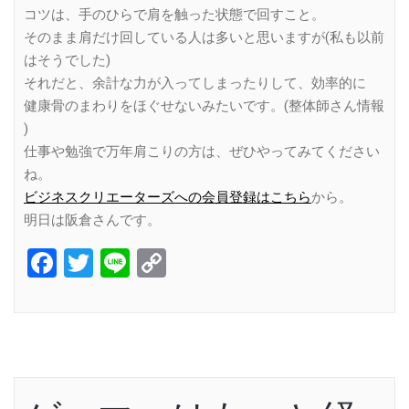
コツは、手のひらで肩を触った状態で回すこと。
そのまま肩だけ回している人は多いと思いますが(私も以前
はそうでした)
それだと、余計な力が入ってしまったりして、効率的に
健康骨のまわりをほぐせないみたいです。(整体師さん情報
)
仕事や勉強で万年肩こりの方は、ぜひやってみてください
ね。
ビジネスクリエーターズへの会員登録はこちら
から。
明日は阪倉さんです。
Facebook
Twitter
Line
Copy
Link