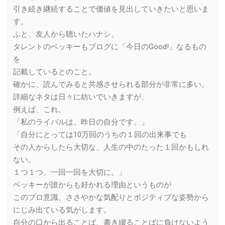
引き続き継続することで価値を見出していきたいと思いま
す。
ふと、友人から聴いたハナシ。
タレントのベッキーもブログに「今日のGood!」なるもの
を
記載しているとのこと。
確かに、読んでみると共感させられる部分が非常に多い。
詳細なネタは日々に紡いでいきますが、
例えば、これ。
「私のライバルは、昨日の自分です。」
「自分にとっては10万回のうちの１回の出来事でも
その人からしたら大切な、人生の中のたった１回かもしれ
ない。
１つ１つ、一回一回を大切に。」
ベッキーが誰からも好かれる理由というものが
このプロ意識、ささやかな気配りとポジティブな姿勢から
にじみ出ている気がします。
自分の口から出ることば、書き綴ることばに負けないよう