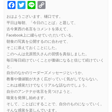
Facebook
Twitter
Line
Copy
Link
おはようございます、樋口です。
平日は毎朝、「今日のことば」と題して、
古今東西の名言をコメントを添えて、
Facebook上に綴らせていただいている。
朝食の写真を公開するのに合わせて、
そこに添えておくことにした。
このへんは北原照久さんの習慣を真似しました。
毎日毎日続けていくことが価値になると信じて続けていく
と、
自分のなかのリーダーズメッセージというか、
教養や価値観が大きく広がっていく気がしてならない。
これは感覚だけでなくリアルな話なのでしょう。
自分のアンテナが名言を見つけようと、
嗅覚を発揮し始めます。
そして、ことばにすることで、自分のものになっていく。
そんな感覚を楽しんでいます。