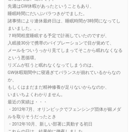
先週はGW休暇があったということもあり、
睡眠時間にだいぶバラつきがでました。
諸事情により連休最終日は、睡眠時間が3時間になってし
まいました。。。
７時間程度睡眠する予定で計画していたのですが、
入眠後30分で携帯のバイブレーションで目が覚めて、
メールをついうっかり見てしまってそこから眠れなくなる
という悪循環。
リズムが狂うと眠れなくなってしまうのは、
GW休暇期間中に寝過ぎてバランスが崩れているからなの
か、
もしくはまだまだ精神修養が足りないからなのか、
いまいちよくわかりません。
最近の実績は・・・
・2012年7月、オリンピックでフェンシング団体が銀メダ
ルを取りそうだったとき
・2012年10月、新しい部署に異動する初日
これらの日は、結果的に徹夜しました。