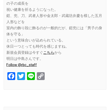
の子の成長を
祝い健康を祈るようになった。
鎧、兜、刀、武者人形や金太郎・武蔵坊弁慶を模した五月
人形などを
室内の飾り段に飾るのが一般的だが、鎧兜には「男子の身
体を守る」
という意味合いが込められている。
休日一つとっても時代を感じますね。
新規会員登録は今すぐ
こちら
から
明日は中島さんです。
Follow @rbc_staff
Facebook
Twitter
Line
Copy
Link