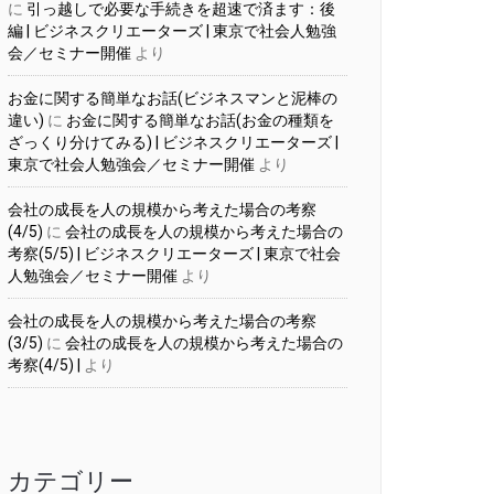
に
引っ越しで必要な手続きを超速で済ます：後
編 | ビジネスクリエーターズ | 東京で社会人勉強
会／セミナー開催
より
お金に関する簡単なお話(ビジネスマンと泥棒の
違い)
に
お金に関する簡単なお話(お金の種類を
ざっくり分けてみる) | ビジネスクリエーターズ |
東京で社会人勉強会／セミナー開催
より
会社の成長を人の規模から考えた場合の考察
(4/5)
に
会社の成長を人の規模から考えた場合の
考察(5/5) | ビジネスクリエーターズ | 東京で社会
人勉強会／セミナー開催
より
会社の成長を人の規模から考えた場合の考察
(3/5)
に
会社の成長を人の規模から考えた場合の
考察(4/5) |
より
カテゴリー