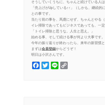
そうしていくうちに、ちゃんと続けている人は
「売上げがUpしている↑↑」（しかも、継続的
との事です。
当たり前の事を、馬鹿にせず、ちゃんとやる（
イレ掃除であってもビジネスであっても、一定
「トイレ掃除と思うな。人生と思え。」
始める事、そして続ける事が何より大事です。
今年の振り返りが終わったら、来年の新習慣と
まずは
会員登録
からどうぞ！
明日は小沢さんです。
Facebook
Twitter
Line
Copy
Link