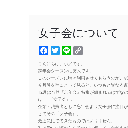
女子会について
Facebook
Twitter
Line
Copy
Link
こんにちは。小沢です。
忘年会シーズンに突入です。
このシーズンに時々利用させてもらうのが、駅
今月号を手にとって見ると、いつもと異なる点
12月は当然『忘年会』特集が組まれるはずな
は･･･『女子会』。
企業・消費者ともに忘年会より女子会に注目が
さてその『女子会』。
最近急にでてきたものではありません。
私は学生の頃から女子会を開催していた覚えが