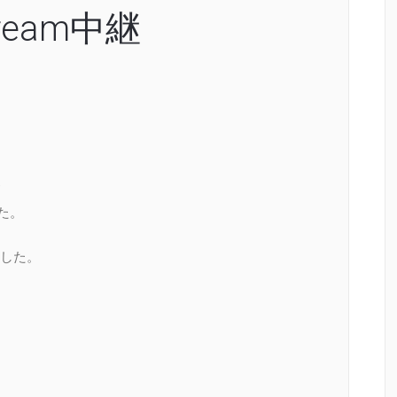
ream中継
た。
した。