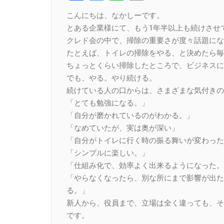
Link
こんにちは、なかしーです。
とある企業様にて、もう1年半以上も続けさせ
クレド会の中で、掃除の重要さが度々話題にな
たとえば、トイレの掃除をやる、と決めたら毎
ちょっとくらい掃除したところで、ビジネスに
でも、やる。やり続ける。
続けている人の口からは、さまざまな気付きの
「とても勉強になる。」
「自分が磨かれているのがわかる。」
「なめていたが、実は奥が深い」
「自分がトイレに行く時の振る舞いが変わった
「シンプルに楽しい。」
「仕組み化で、効率よく出来るようになった。
「やらなくなったら、別な所にまで影響が出た
る。」
新人から、役員まで、立場は全く違っても、そ
です。