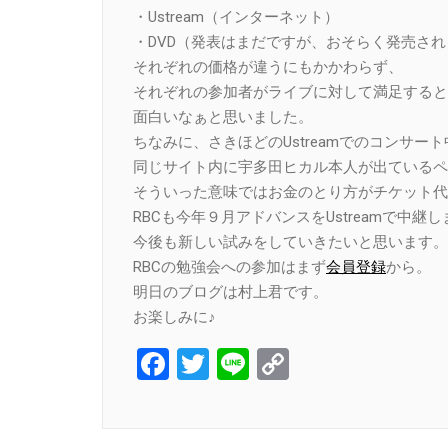
・Ustream（インターネット）
・DVD（発表はまだですが、おそらく発売さ
それぞれの価格が違うにもかかわらず、
それぞれの参加者がライブに対して満足すると
面白いなぁと思いました。
ちなみに、さきほどのUstreamでのコンサー
同じサイト内に宇多田ヒカル本人が出ているペ
そういった意味ではお金のとり方がチケット代
RBCも今年９月アドバンスをUstreamで中継
今後も新しい試みをしていきたいと思います。
RBCの勉強会への参加はまず
会員登録
から。
明日のブログは村上君です。
お楽しみに♪
Facebook
Twitter
Line
Copy
Link