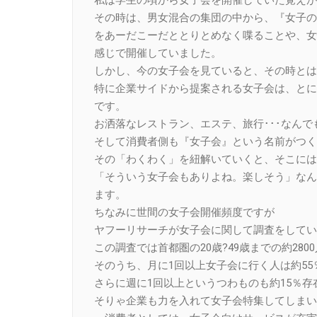
その時は、男女混合の集団の中から、『女子の
をあーだこーだととりとめなく喋ることや、女
感じで開催していました。
しかし、今の女子会を見ていると、その時とは
特に企業サイドから提案される女子会は、とに
です。
お洒落なレストラン、エステ、旅行･･･なん
そして消費者側も『女子会』という名前がつく
その「わくわく」を紐解いていくと、そこには
「そういう女子会もありよね。楽しそう」なん
ます。
ちなみに世間の女子会開催頻度ですが
ヤフーリサーチが女子会に関して調査をしてい
この調査では首都圏の20歳?49歳までの約28
そのうち、月に1回以上女子会に行く人は約5
さらに週に1回以上というつわものも約15％存
そりゃ企業も力を入れて女子会特集してしまい