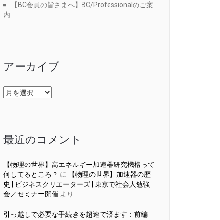
【BC会員の皆さまへ】BC/Professionalのご案
内
アーカイブ
ア
ー
カ
イ
ブ
最近のコメント
【物理の世界】高エネルギー加速器研究機構って
何してるところ？
に
【物理の世界】加速器の歴
史 | ビジネスクリエーターズ | 東京で社会人勉強
会／セミナー開催
より
引っ越しで必要な手続きを超速で済ます：前編