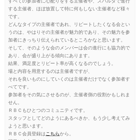
すべての参加者に心配りをする主催者や、スパルタで進行
する主催者、ほぼ放置して特に何もしない主催者など様々
です。
どんなタイプの主催者であれ、リピートしたくなる会とい
うのは、やはりその主催者が魅力的であり、その魅力を参
加者にきっちり伝えられているところかなと思います。
そして、そのような会のメンバーは会の進行にも協力的で
あり、会が盛り上がる傾向にあります。
結果、満足度とリピート率が高くなるのでしょう。
場と内容を用意するのは主催者ですが、
それを良いものにしていくのは主催者だけでなく参加者す
べてです。
参加者をその気にさせるのが、主催者側の役割かもしれま
せん。
ＲＢＣもひとつのコミュニティです。
スタッフとしてどのようにあるべきか、もう少し考えてみ
ようと思います。
ＲＢＣ会員登録は
こちら
から。