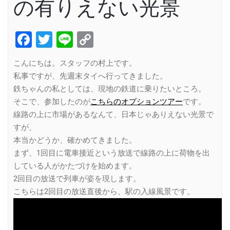
の有りえない光景
Facebook
Twitter
Line
Copy
Link
こんにちは。スタッフの村上です。
私事ですが、先週末タイへ行ってきました。
鉄ちゃんの私としては、現地の鉄道に乗りたいところ。
そこで、参加したのが
こちらのオプションツアー
です。
線路の上に市場があるなんて、日本じゃありえない光景で
すが、
本当かどうか、確かめてきました。
まず、1回目に電車接近という放送で線路の上に荷物を出
している人がかたづけを始めます。
2回目の放送で列車が姿を現します。
こちらは2回目の放送直後から、駅の入線風景です。