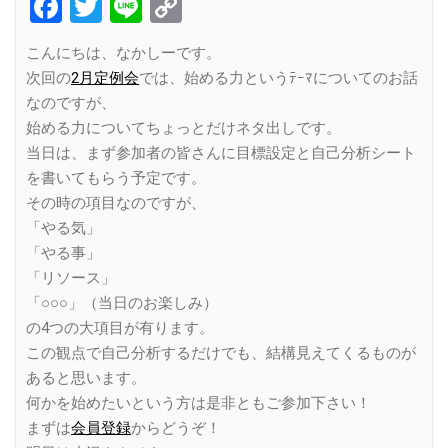
Facebook
Twitter
Line
Copy
Link
こんにちは、なかしーです。
次回の
2月定例会
では、始める力というﾃｰﾏについてのお話
なのですが、
始める力についてちょっとだけネタ出しです。
当日は、まず参加者の皆さんに目標設定と自己分析シート
を書いてもらう予定です。
その時の項目なのですが、
「やる気」
「やる事」
「リソース」
「○○○」（当日のお楽しみ）
の4つの大項目が有ります。
この観点で自己分析するだけでも、結構見えてくるものが
あると思います。
何かを始めたいという方は是非ともご参加下さい！
まずは
会員登録
からどうぞ！