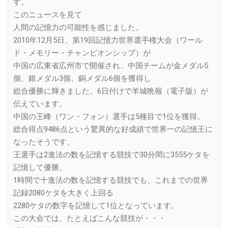
す。
このニュースを見て
人間の記憶力の可能性を感じました。
2010年12月5日、第19回記憶力世界選手権大会（ワール
ド・メモリー・チャンピオンシップ）が
中国の広東省広州市で開催され、中国チームが金メダル5
個、銀メダル3個、銅メダル6個を獲得し
総合優勝に輝きました。6日付けで羊城晩報（電子版）が
伝えています。
中国の王峰（ワン・フォン）選手は5種目で1位を獲得。
総合得点9486点という驚異的な好成績で世界一の記憶王に
なったそうです。
王選手は2進法の数を記憶する競技で30分間に3555ケタを
記憶して優勝。
1時間で十進法の数を記憶する競技でも、これまでの世界
記録2080ケタを大きく上回る
2280ケタの数字を記憶して1位となっています。
この大会では、たとえばこんな競技が・・・