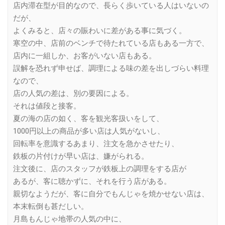
店内滞在型が目的なので、長らく歩いている人はいないの
だが、
よくみると、店々の賑わいに差がある事に気づく。
寒空の中、店前のベンチで待たれている店もある一方で、
店内に一組しか、お客がいない店もある。
誤解を恐れず申せば、調理による味の差を出しづらい料理
なので、
店の人気の差は、別の要因による。
それは値段と接客。
夏の海の店の如く、客を観光客扱いをして、
1000円以上の商品が多い店は人気がないし、
回転率を意識するあまり、注文を急かさせたり、
鉄板の片付けが早い店は、嫌がられる。
注文後に、店のスタッフが鉄板上の調理をする店が
あるが、客に聴かずに、それを行う店がある。
親切なようだが、客に自分でもんじゃを焼かせない店は、
本末転倒も甚だしい。
月島もんじゃ地帯の人気の中に、