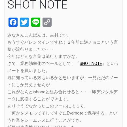
SHOT NOTE
Facebook
Twitter
Line
Copy
Link
みなさんこんばんは、吉村です。
もうすぐバレンタインですね！２年前に逆チョコという言
葉が流行りましたが・・
今年はどんな言葉は流行りますかな。
さて、業務効率化のツールとして、「
SHOT NOTE
」という
ノートを買いました。
既に知っている方もいるかと思いますが、一見ただのノー
トにしか見えませんが、
これがなんとiphoneと組み合わせると・・・即デジタルデ
ータに変換することができます。
ありそうでなかったこのツールによって、
「何かをメモってそしてすぐにEvernoteで保存する」とい
う作業をシームレスに行うことができ、