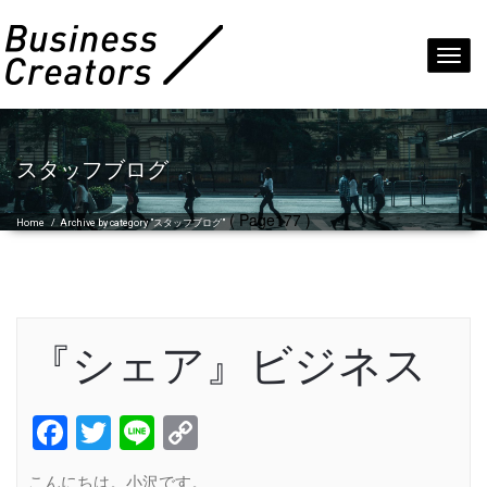
Toggl
navig
スタッフブログ
( Page177 )
Home
/
Archive by category "スタッフブログ"
『シェア』ビジネス
Facebook
Twitter
Line
Copy
Link
こんにちは。小沢です。