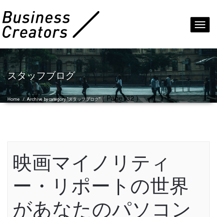
Toggl
navig
スタッフブログ
( Page132 )
Home
/
Archive by category "スタッフブログ"
映画マイノリティ
ー・リポートの世界
があなたのパソコン