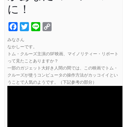
に！
Facebook
Twitter
Line
Copy
Link
みなさん
なかしーです。
トム・クルーズ主演のSF映画、マイノリティー・リポート
って見たことありますか？
一部のガジェット大好き人間の間では、この映画でトム・
クルーズが使うコンピュータの操作方法がカッコイイとい
うことで人気のようです。（下記参考の部分）