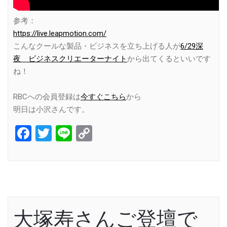
参考：
https://live.leapmotion.com/
こんなクールな製品・ビジネスを立ち上げる人が
6/29深
夜 ビジネスクリエーターナイト
から出てくるといいです
ね！
RBCへの会員登録は
今すぐこちら
から
明日は小沢さんです。
Facebook
Twitter
Line
Copy
Link
大塚寿さんご登壇で