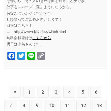
なぜなら、その人の意外な面を知ることができ、
仕事もスムーズに運ぶようになるから。
あなたはいかがですか？？
ぜひ奮ってご回答お願いします！
回答はこちら！
→ http://www.rikkyo.biz/which.html
無料会員登録は
こちらから
。
明日は中島さんです。
Facebook
Twitter
Line
Copy
Link
1
2
3
4
5
6
7
8
9
10
11
12
13