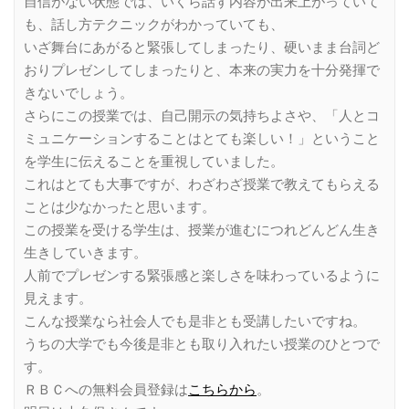
自信がない状態では、いくら話す内容が出来上がっていて
も、話し方テクニックがわかっていても、
いざ舞台にあがると緊張してしまったり、硬いまま台詞ど
おりプレゼンしてしまったりと、本来の実力を十分発揮で
きないでしょう。
さらにこの授業では、自己開示の気持ちよさや、「人とコ
ミュニケーションすることはとても楽しい！」ということ
を学生に伝えることを重視していました。
これはとても大事ですが、わざわざ授業で教えてもらえる
ことは少なかったと思います。
この授業を受ける学生は、授業が進むにつれどんどん生き
生きしていきます。
人前でプレゼンする緊張感と楽しさを味わっているように
見えます。
こんな授業なら社会人でも是非とも受講したいですね。
うちの大学でも今後是非とも取り入れたい授業のひとつで
す。
ＲＢＣへの無料会員登録は
こちらから
。