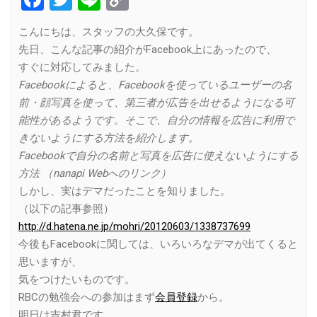
Link
こんにちは、スタッフの大久保です。
先日、こんな記事の紹介がFacebook上にあったので、
すぐに対応してみました。
Facebookによると、Facebookを使っているユーザーの名
前・顔写真を使って、第三者が広告を出せるようになる可
能性があるようです。そこで、自分の情報を広告に利用で
きないようにする方法を紹介します。
Facebookで自分の名前と写真を広告に使えないようにする
方法 （nanapi Webへのリンク）
しかし、実はデマだったことを知りました。
（以下の記事参照）
http://d.hatena.ne.jp/mohri/20120603/1338737699
今後もFacebookに関しては、いろいろなデマが出てくると
思いますが、
気をつけたいものです。
RBCの勉強会への参加はまず
会員登録
から。
明日は吉村君です。