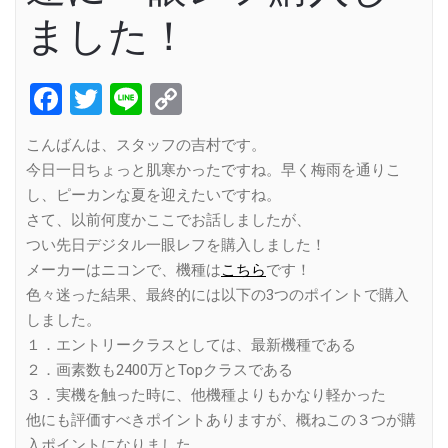
ました！
Facebook
Twitter
Line
Copy
Link
こんばんは、スタッフの吉村です。
今日一日ちょっと肌寒かったですね。早く梅雨を通りこ
し、ピーカンな夏を迎えたいですね。
さて、以前何度かここでお話しましたが、
つい先日デジタル一眼レフを購入しました！
メーカーはニコンで、機種は
こちら
です！
色々迷った結果、最終的には以下の3つのポイントで購入
しました。
１．エントリークラスとしては、最新機種である
２．画素数も2400万とTopクラスである
３．実機を触った時に、他機種よりもかなり軽かった
他にも評価すべきポイントありますが、概ねこの３つが購
入ポイントになりました。