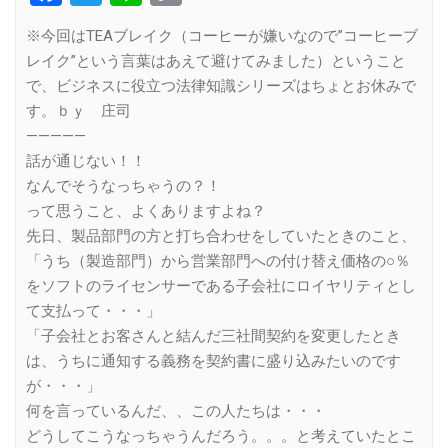
Link
※今回はTEAブレイク（コーヒーが嫌いなので”コーヒーブ
レイク”という言葉はあえて避けてみました）ということ
で、ビジネスに役立つ法律知識シリーズはちょとお休みで
す。ｂｙ 庄司
—————
話が通じない！！
なんでそうなっちゃうの？！
って思うこと、よくありますよね？
先日、製品部門の方と打ち合わせをしていたときのこと、
「うち（製造部門）から営業部門への付け替え価格の○％
をソフトのライセンサーである子会社にロイヤリティとし
て支払って・・・」
「子会社とお客さんと結んだ三社間契約を変更したとき
は、うちに通知する義務を契約書に盛り込みたいのです
が・・・」
何を言っているんだ、、この人たちは・・・
どうしてこうなっちゃうんだろう。。。と考えていたとこ