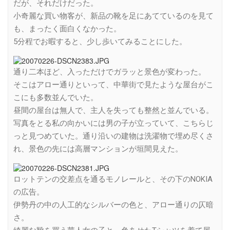
だが、それだけだった。
小奇麗な買い物客が、新品の靴を足にあてているのを見て
も、まったく面白くなかった。
5分程でお暇すると、少し歩いてみることにした。
通り二本ほど、入っただけでガラッと景色が変わった。
そこはアロー通りといって、中華街で見たような屋台がこ
こにも多数並んでいた。
昼間の屋台は無人で、主人を失っても整然と並んでいる。
写真をとる私の向かいには男の子が立っていて、こちらじ
っと見つめていた。通り沿いの建物は洗濯物で埋め尽くさ
れ、景色の先には高層マンションが垣間見えた。
ロットテンの交差点を通るモノレールと、その下のNOKIA
の広告。
伊勢丹の中の人工的なシルバーの色と、アロー通りの仄暗
さ。