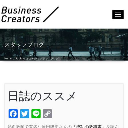
Toggl
navig
スタッフブログ
( Page306 )
Home
/
Archive by category "スタッフブログ"
日誌のススメ
Facebook
Twitter
Line
Copy
Link
熱血教師で有名な原田隆史さんの
『成功の教科書』
を読ん