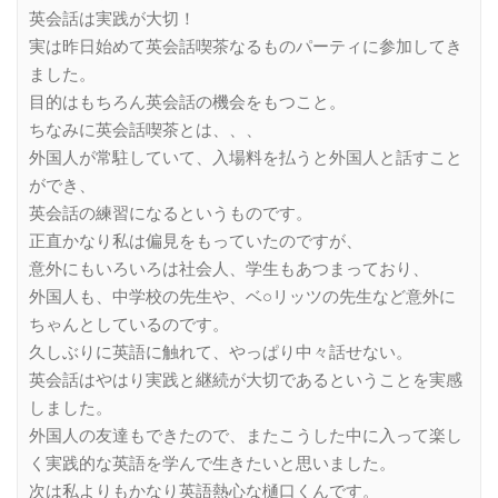
英会話は実践が大切！
実は昨日始めて英会話喫茶なるものパーティに参加してき
ました。
目的はもちろん英会話の機会をもつこと。
ちなみに英会話喫茶とは、、、
外国人が常駐していて、入場料を払うと外国人と話すこと
ができ、
英会話の練習になるというものです。
正直かなり私は偏見をもっていたのですが、
意外にもいろいろは社会人、学生もあつまっており、
外国人も、中学校の先生や、ベ○リッツの先生など意外に
ちゃんとしているのです。
久しぶりに英語に触れて、やっぱり中々話せない。
英会話はやはり実践と継続が大切であるということを実感
しました。
外国人の友達もできたので、またこうした中に入って楽し
く実践的な英語を学んで生きたいと思いました。
次は私よりもかなり英語熱心な樋口くんです。