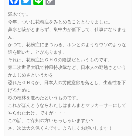
Facebook
Twitter
Line
Copy
Link
満木です。
今年、ついに花粉症をみとめることとなりました。
鼻水と咳がとまらず、集中力が低下して、仕事になりませ
ん。
かつて、花粉症にまつわる、ホンとのようなウソのような
話を聞いたことがあります。
それは、花粉症はＧＨＱの陰謀だというものです。
第二次世界大戦で神風特攻隊など、日本人の勤勉さという
かまじめさというかを
恐れたＧＨＱが、日本人の労働意欲を落とし、生産性を下
げるために
杉の植林を進めたというものです。
これがほんとうならわたしはまんまとマッカーサーにして
やられたわけ、ですが・・・
この話、ご存知の方いらっしゃいますか？
さ、次は大久保くんです。よろしくお願いします！