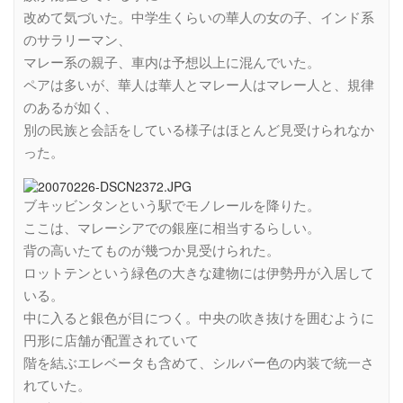
改めて気づいた。中学生くらいの華人の女の子、インド系
のサラリーマン、
マレー系の親子、車内は予想以上に混んでいた。
ペアは多いが、華人は華人とマレー人はマレー人と、規律
のあるが如く、
別の民族と会話をしている様子はほとんど見受けられなか
った。
ブキッビンタンという駅でモノレールを降りた。
ここは、マレーシアでの銀座に相当するらしい。
背の高いたてものが幾つか見受けられた。
ロットテンという緑色の大きな建物には伊勢丹が入居して
いる。
中に入ると銀色が目につく。中央の吹き抜けを囲むように
円形に店舗が配置されていて
階を結ぶエレベータも含めて、シルバー色の内装で統一さ
れていた。