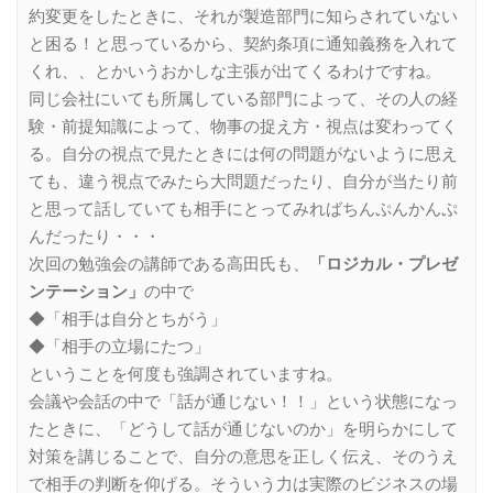
約変更をしたときに、それが製造部門に知らされていない
と困る！と思っているから、契約条項に通知義務を入れて
くれ、、とかいうおかしな主張が出てくるわけですね。
同じ会社にいても所属している部門によって、その人の経
験・前提知識によって、物事の捉え方・視点は変わってく
る。自分の視点で見たときには何の問題がないように思え
ても、違う視点でみたら大問題だったり、自分が当たり前
と思って話していても相手にとってみればちんぷんかんぷ
んだったり・・・
次回の勉強会の講師である高田氏も、
「ロジカル・プレゼ
ンテーション」
の中で
◆「相手は自分とちがう」
◆「相手の立場にたつ」
ということを何度も強調されていますね。
会議や会話の中で「話が通じない！！」という状態になっ
たときに、「どうして話が通じないのか」を明らかにして
対策を講じることで、自分の意思を正しく伝え、そのうえ
で相手の判断を仰げる。そういう力は実際のビジネスの場