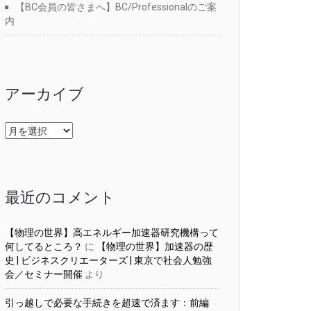
【BC会員の皆さまへ】BC/Professionalのご案
内
アーカイブ
ア
ー
カ
イ
ブ
最近のコメント
【物理の世界】高エネルギー加速器研究機構って
何してるところ？
に
【物理の世界】加速器の歴
史 | ビジネスクリエーターズ | 東京で社会人勉強
会／セミナー開催
より
引っ越しで必要な手続きを超速で済ます：前編