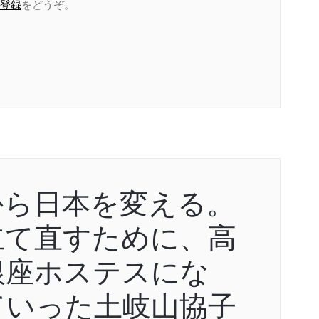
登録
をどうぞ。
から日本を変える。
立て直すために、高
銀座ホステスにな
ていった土岐山協子