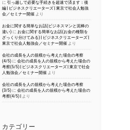
に
引っ越しで必要な手続きを超速で済ます：後
編 | ビジネスクリエーターズ | 東京で社会人勉強
会／セミナー開催
より
お金に関する簡単なお話(ビジネスマンと泥棒の
違い)
に
お金に関する簡単なお話(お金の種類を
ざっくり分けてみる) | ビジネスクリエーターズ |
東京で社会人勉強会／セミナー開催
より
会社の成長を人の規模から考えた場合の考察
(4/5)
に
会社の成長を人の規模から考えた場合の
考察(5/5) | ビジネスクリエーターズ | 東京で社会
人勉強会／セミナー開催
より
会社の成長を人の規模から考えた場合の考察
(3/5)
に
会社の成長を人の規模から考えた場合の
考察(4/5) |
より
カテゴリー