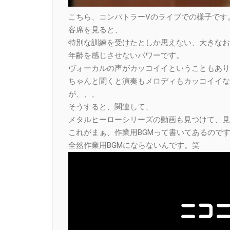
こちら、コンバトラーVのライブでの様子です
客席を見ると、
特別な訓練を受けたとしか思えない、大きなお
年齢を感じさせないパワーです。
ヴォーカルの声がカッコイイということもあり
ちゃんと聞くと演奏もメロディもカッコイイな
が、、、
そうすると、関連して、
メタルヒーローシリーズの動画も見つけて、見
これがまぁ、作業用BGMって書いてあるので
全然作業用BGMにならないんです。笑