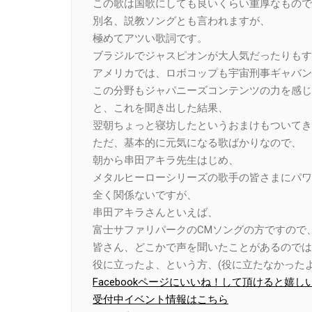
この歌は国歌にしても良いくらい重厚なもので
別名、説教ソングとも言われますが、
極めてアツい歌詞です。
ブラジルでジャスピオンが大人気だったりもす
アメリカでは、ロボコップも宇宙刑事ギャバン
この分野もジャパニーズコンテンツの力を感じ
と、これを聞き出した結果、
翌朝ちょっと寝坊したというおまけもついてき
ただ、基本的に元気になる歌ばかりなので、
朝から串田アキラ先生はじめ、
メタルヒーローシリーズの歌手の皆さまにパワ
全く関係ないですが、
串田アキラさんといえば、
富士サファリパークのCMソングの方ですので
皆さん、どこかで声を聞いたことがあるのでは
役に立ったよ、という方、(役に立たなかったよ
Facebookページにいいね！して頂けると嬉し
受付中イベント情報はこちら