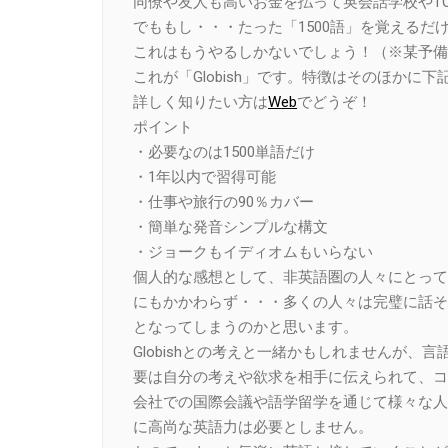
同僚や友人も高いお金を払って英会話学校やTO
でももし・・・たった「1500語」を覚えるだ
これはもうやるしかないでしょう！（※某予備
これが「Globish」です。特徴はそのほかに
詳しく知りたい方は
Web
でどうぞ！
ポイント
・必要なのは1500単語だけ
・1年以内で習得可能
・仕事や旅行の90％カバー
・簡単な発音シンプルな構文
・ジョークもイディオムもいらない
個人的な感想として、非英語圏の人々にとって
にもかかわらず・・・多くの人々は完璧に話そ
となってしまうのかと思います。
Globishとの考えと一緒かもしれませんが
要は自分の考えや欲求を相手に伝えられて、コ
会社での国際会議や語学留学を通じて様々な人
に高尚な英語力は必要としません。