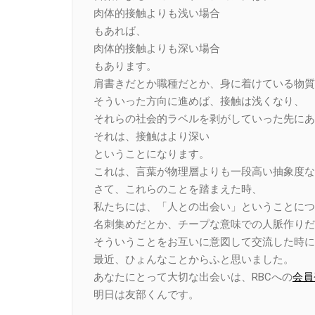
肉体的接触よりも浅い場合
もあれば、
肉体的接触よりも深い場合
もあります。
肩書きだとか職種だとか、身に着けている物質
そういった方向に進めば、接触は浅くなり、
それらの社会的ラベルを剥がしていった先にあ
それは、接触はより深い
ということになります。
これは、言葉が物理層よりも一段高い抽象度な
さて、これらのことを踏まえた時、
私たちには、「人との出会い」ということにつ
名刺集めだとか、チープな意味での人脈作りだ
そういうことをお互いに意図して交流した時に
最近、ひょんなことからふと思いました。
あなたにとって大切な出会いは、RBCへの
会員
明日は友部くんです。