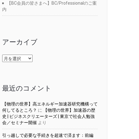
【BC会員の皆さまへ】BC/Professionalのご案
内
アーカイブ
ア
ー
カ
イ
ブ
最近のコメント
【物理の世界】高エネルギー加速器研究機構って
何してるところ？
に
【物理の世界】加速器の歴
史 | ビジネスクリエーターズ | 東京で社会人勉強
会／セミナー開催
より
引っ越しで必要な手続きを超速で済ます：前編