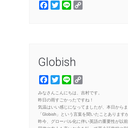
Facebook
Twitter
Line
Copy
Link
Globish
Facebook
Twitter
Line
Copy
Link
みなさんこんにちは、吉村です。
昨日の雨すごかったですね！
気温はいい感じになってましたが、本日からま
「Globish」という言葉を聞いたことあります
昨今、グローバル化に伴い英語の重要性が以前