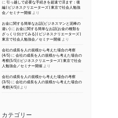
に
引っ越しで必要な手続きを超速で済ます：後
編 | ビジネスクリエーターズ | 東京で社会人勉強
会／セミナー開催
より
お金に関する簡単なお話(ビジネスマンと泥棒の
違い)
に
お金に関する簡単なお話(お金の種類を
ざっくり分けてみる) | ビジネスクリエーターズ |
東京で社会人勉強会／セミナー開催
より
会社の成長を人の規模から考えた場合の考察
(4/5)
に
会社の成長を人の規模から考えた場合の
考察(5/5) | ビジネスクリエーターズ | 東京で社会
人勉強会／セミナー開催
より
会社の成長を人の規模から考えた場合の考察
(3/5)
に
会社の成長を人の規模から考えた場合の
考察(4/5) |
より
カテゴリー