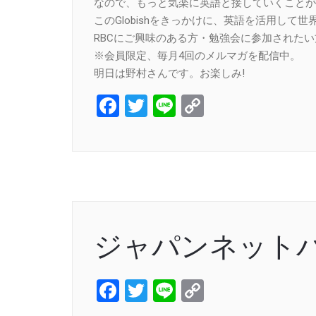
なので、もっと気楽に英語と接していくことが
このGlobishをきっかけに、英語を活用して
RBCにご興味のある方・勉強会に参加された
※会員限定、毎月4回のメルマガを配信中。
明日は野村さんです。お楽しみ!
Facebook
Twitter
Line
Copy
Link
ジャパンネット
Facebook
Twitter
Line
Copy
Link