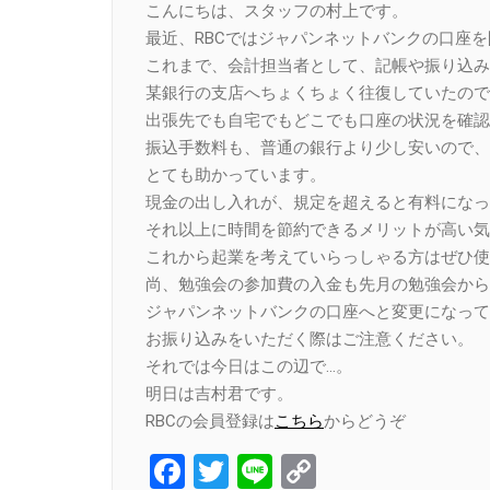
こんにちは、スタッフの村上です。
最近、RBCではジャパンネットバンクの口座
これまで、会計担当者として、記帳や振り込み
某銀行の支店へちょくちょく往復していたので
出張先でも自宅でもどこでも口座の状況を確認
振込手数料も、普通の銀行より少し安いので、
とても助かっています。
現金の出し入れが、規定を超えると有料になっ
それ以上に時間を節約できるメリットが高い気
これから起業を考えていらっしゃる方はぜひ使
尚、勉強会の参加費の入金も先月の勉強会から
ジャパンネットバンクの口座へと変更になって
お振り込みをいただく際はご注意ください。
それでは今日はこの辺で…。
明日は吉村君です。
RBCの会員登録は
こちら
からどうぞ
Facebook
Twitter
Line
Copy