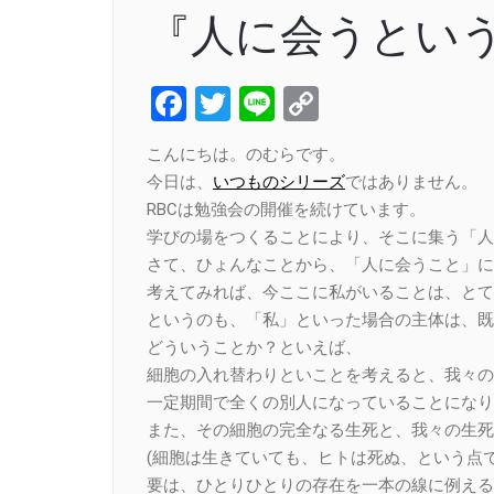
『人に会うとい
Facebook
Twitter
Line
Copy
Link
こんにちは。のむらです。
今日は、
いつものシリーズ
ではありません。
RBCは勉強会の開催を続けています。
学びの場をつくることにより、そこに集う「人
さて、ひょんなことから、「人に会うこと」に
考えてみれば、今ここに私がいることは、とて
というのも、「私」といった場合の主体は、既
どういうことか？といえば、
細胞の入れ替わりといことを考えると、我々の
一定期間で全くの別人になっていることになり
また、その細胞の完全なる生死と、我々の生死
(細胞は生きていても、ヒトは死ぬ、という点で
要は、ひとりひとりの存在を一本の線に例える