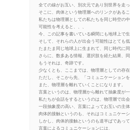
全ての線がお互い、別次元であり別世界を走っ
そこに、肉体という物理層へのリンクがあるこ
私たちは物理層としての私たちを同じ時空の中
可能性を考えると、、、
今、この記事を書いている瞬間にも地球上で生
そして、それらの人が出会う可能性はとても低
たまたま同じ地球上に生まれて、同じ時代に同
さらに、数多ある情報、選択肢を経た結果、同
もうそれは、奇跡です。
少なくとも、ここまでは、物理層としての存在
ただし、そこから先、「コミュニケーションを
また、物理層を離れていくことになります。
言葉というのは、物理層から離れて抽象度が一
私たちが会話をするというのは、物理層で出会
一段抽象度の高い、言葉によってお互いの主体
肉体的接触というのも、それはコミュニケーシ
しかし、肉体的接触というのも道半ばであって
言葉によるコミュニケーションには、