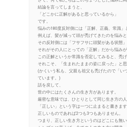
結論を言ってしまうと、
「どこかに正解があると思っているから」
です。
悩みの180度反対側には「正解、正義、常識
例えば、髪が減って頭が禿げてきたのを悩みと
その反対側には「フサフサに頭髪がある状態」
それがその人にとっての「正解」だから悩みが
この正解というか常識を否定してみると、禿げ
それこそ、「生まれたままの姿に戻った」と思
(かくいう私も、父親も祖父も禿げたので「い
ています。)
話を戻して、
世の中にはたくさんの生き方があります。
厳密な意味では、ひとりとして同じ生き方の人
「正しい」という字は一つに止まると書きます
正しいものであれば2つも3つもありません。
つまり、正しい生き方というのはどこにも無い