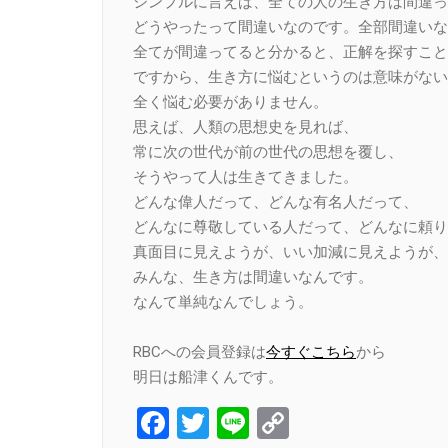
シンプルに言えば、全ての人の生き方は間違っ
どうやったって間違いなのです。全部間違いな
全てが間違ってると分かると、正解を探すこと
ですから、生き方に悩むというのは意味がない
全く悩む必要がありません。
思えば、人類の思想史を見れば、
常に次の世代が前の世代の思想を覆し、
そうやって人は生きてきました。
どんな偉人だって、どんな有名人だって、
どんなに尊敬している人だって、どんなに頼り
真面目に見えようが、いい加減に見えようが、
みんな、生き方は間違いなんです。
なんて単純なんでしょう。
RBCへの会員登録は
今すぐこちら
から
明日は船津くんです。
Facebook
Twitter
Line
Copy