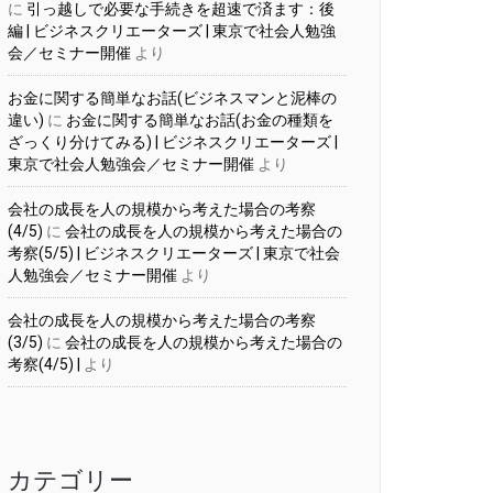
に
引っ越しで必要な手続きを超速で済ます：後
編 | ビジネスクリエーターズ | 東京で社会人勉強
会／セミナー開催
より
お金に関する簡単なお話(ビジネスマンと泥棒の
違い)
に
お金に関する簡単なお話(お金の種類を
ざっくり分けてみる) | ビジネスクリエーターズ |
東京で社会人勉強会／セミナー開催
より
会社の成長を人の規模から考えた場合の考察
(4/5)
に
会社の成長を人の規模から考えた場合の
考察(5/5) | ビジネスクリエーターズ | 東京で社会
人勉強会／セミナー開催
より
会社の成長を人の規模から考えた場合の考察
(3/5)
に
会社の成長を人の規模から考えた場合の
考察(4/5) |
より
カテゴリー