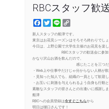
RBCスタッフ歓
Facebook
Twitter
Line
Copy
Link
新人スタッフの船津です。
東京はお花見シーズンはそろそろ終わりでしょ
今日は、上野公園で大学生主催のお花見を楽し
RBCスタッフの歓送会に参加し
かなり沢山お酒を飲んだので、
感じたことを三つだけ
・Web上や仕事中だけじゃ分からない人柄が
・見知った知人でも、組織の一員として歓迎し
・お互いに刺激を与えられるよう自身も行動と
素敵なスタッフの皆さんとの出逢いに感謝しま
船津
RBCへの会員登録は
今すぐこちら
から
明日は樋口さんです！