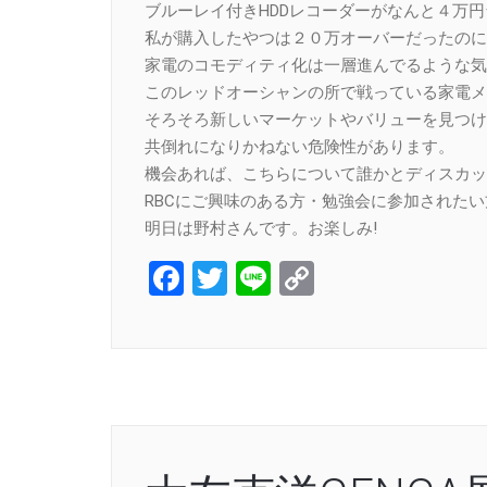
ブルーレイ付きHDDレコーダーがなんと４万
私が購入したやつは２０万オーバーだったのに
家電のコモディティ化は一層進んでるような気
このレッドオーシャンの所で戦っている家電メ
そろそろ新しいマーケットやバリューを見つけ
共倒れになりかねない危険性があります。
機会あれば、こちらについて誰かとディスカッ
RBCにご興味のある方・勉強会に参加された
明日は野村さんです。お楽しみ!
Facebook
Twitter
Line
Copy
Link