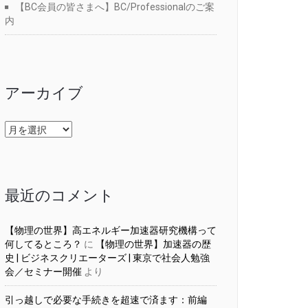
【BC会員の皆さまへ】BC/Professionalのご案
内
アーカイブ
ア
ー
カ
イ
ブ
最近のコメント
【物理の世界】高エネルギー加速器研究機構って
何してるところ？
に
【物理の世界】加速器の歴
史 | ビジネスクリエーターズ | 東京で社会人勉強
会／セミナー開催
より
引っ越しで必要な手続きを超速で済ます：前編