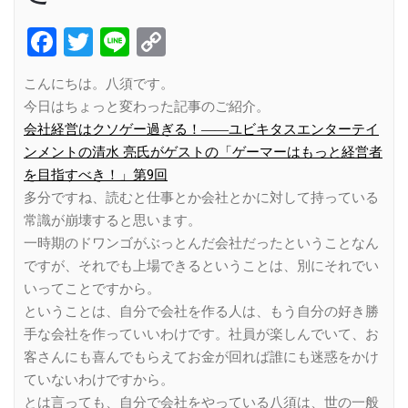
Facebook
Twitter
Line
Copy
Link
こんにちは。八須です。
今日はちょっと変わった記事のご紹介。
会社経営はクソゲー過ぎる！――ユビキタスエンターテイ
ンメントの清水 亮氏がゲストの「ゲーマーはもっと経営者
を目指すべき！」第9回
多分ですね、読むと仕事とか会社とかに対して持っている
常識が崩壊すると思います。
一時期のドワンゴがぶっとんだ会社だったということなん
ですが、それでも上場できるということは、別にそれでい
いってことですから。
ということは、自分で会社を作る人は、もう自分の好き勝
手な会社を作っていいわけです。社員が楽しんでいて、お
客さんにも喜んでもらえてお金が回れば誰にも迷惑をかけ
ていないわけですから。
とは言っても、自分で会社をやっている八須は、世の一般