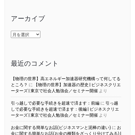
アーカイブ
ア
ー
カ
イ
ブ
最近のコメント
【物理の世界】高エネルギー加速器研究機構って何してる
ところ？
に
【物理の世界】加速器の歴史 | ビジネスクリエ
ーターズ | 東京で社会人勉強会／セミナー開催
より
引っ越しで必要な手続きを超速で済ます：前編
に
引っ越
しで必要な手続きを超速で済ます：後編 | ビジネスクリエ
ーターズ | 東京で社会人勉強会／セミナー開催
より
お金に関する簡単なお話(ビジネスマンと泥棒の違い)
に
お
金に関する簡単なお話(お金の種類をざっくり分けてみる) |