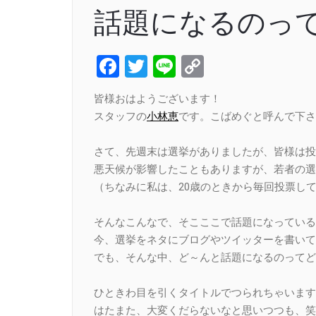
話題になるのっ
Facebook
Twitter
Line
Copy
Link
皆様おはようございます！
スタッフの
小林恵
です。こばめぐと呼んで下さい(
さて、先週末は選挙がありましたが、皆様は投
悪天候が影響したこともありますが、若者の選
（ちなみに私は、20歳のときから毎回投票し
そんなこんなで、そこここで話題になっている
今、選挙をネタにブログやツイッターを書いて
でも、そんな中、ど～んと話題になるのってど
ひときわ目を引くタイトルでつられちゃいます
はたまた、大変くだらないなと思いつつも、笑