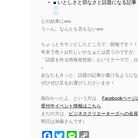
■ いとしさと切なさと話題になる記事
との結果にww
う～ん。なんとも言えないww
ちょっとモヤッとしたところで、朗報です！！
年末で色々お忙しいかなぁとは思うのですが、今
「話題を作る情報発想術」というテーマで、ロ
♪
あなたもきっと、話題の記事が書けるようになり
ぜひぜひ足をお運びくださいませ！
面白かったよ、という方は、
Facebook
受付中イベント情報はこちら
まだの方は、
ビジネスクリエーターズへの会員
明日は加藤さんです♪
Facebook
Twitter
Line
Copy