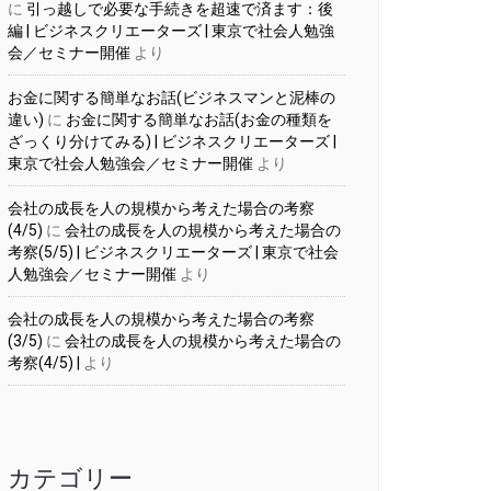
に
引っ越しで必要な手続きを超速で済ます：後
編 | ビジネスクリエーターズ | 東京で社会人勉強
会／セミナー開催
より
お金に関する簡単なお話(ビジネスマンと泥棒の
違い)
に
お金に関する簡単なお話(お金の種類を
ざっくり分けてみる) | ビジネスクリエーターズ |
東京で社会人勉強会／セミナー開催
より
会社の成長を人の規模から考えた場合の考察
(4/5)
に
会社の成長を人の規模から考えた場合の
考察(5/5) | ビジネスクリエーターズ | 東京で社会
人勉強会／セミナー開催
より
会社の成長を人の規模から考えた場合の考察
(3/5)
に
会社の成長を人の規模から考えた場合の
考察(4/5) |
より
カテゴリー