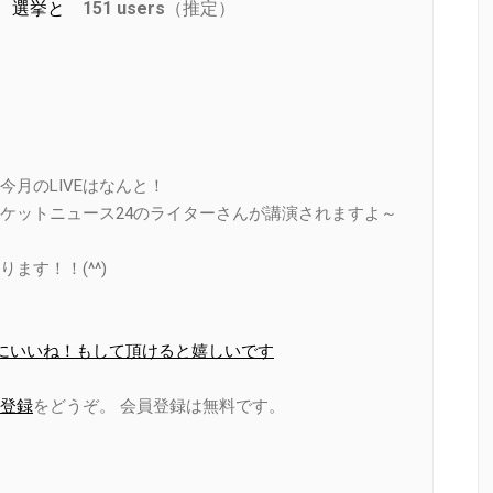
 選挙と
151 users
（推定）
月のLIVEはなんと！
ケットニュース24のライターさんが講演されますよ～
ます！！(^^)
ページにいいね！もして頂けると嬉しいです
登録
をどうぞ。 会員登録は無料です。