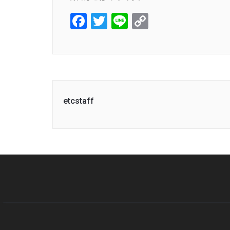
Facebook
Twitter
Line
Copy
Link
etcstaff