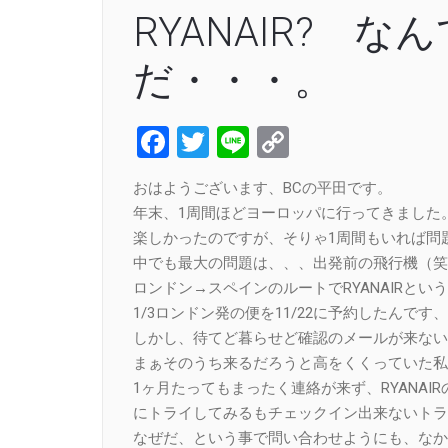
RYANAIR? 
だ・・・。
Facebook
Twitter
Line
Copy
Link
おはようございます、BCの平田です。
年末、1周間ほどヨーロッパに行ってきました
楽しかったのですが、そりゃ1周間もいれば問
中でも最大の問題は、、、出発前の飛行機（笑
ロンドン→スペインのルートでRYANAIRとい
1/3ロンドン発の便を11/22に予約したんです
しかし、待てど暮らせど確認のメールが来ない
まぁそのうち来るだろうと高をくくっていた私
1ヶ月たってもまったく連絡が来ず、RYANAIR
にトライしてみるもチェックイン出来ないトラ
なぜだ、という事で問い合わせようにも、なか