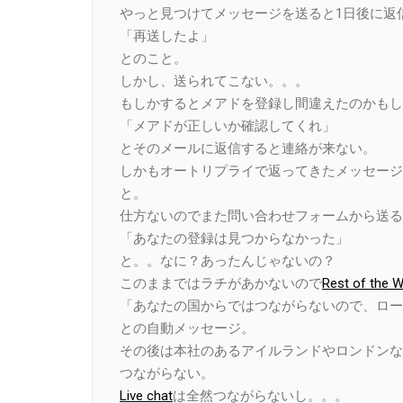
やっと見つけてメッセージを送ると1日後に返
「再送したよ」
とのこと。
しかし、送られてこない。。。
もしかするとメアドを登録し間違えたのかもし
「メアドが正しいか確認してくれ」
とそのメールに返信すると連絡が来ない。
しかもオートリプライで返ってきたメッセージ
と。
仕方ないのでまた問い合わせフォームから送る
「あなたの登録は見つからなかった」
と。。なに？あったんじゃないの？
このままではラチがあかないので
Rest of the W
「あなたの国からではつながらないので、ロー
との自動メッセージ。
その後は本社のあるアイルランドやロンドンなど片
つながらない。
Live chat
は全然つながらないし。。。