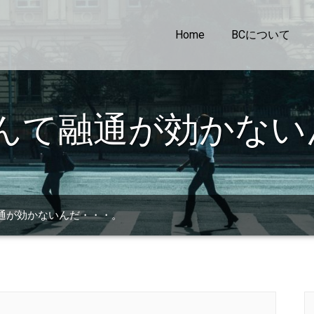
Home
BCについて
? なんて融通が効かな
て融通が効かないんだ・・・。