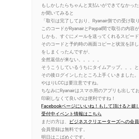
もしかしたらちゃんと支払いができてなかったの
か聞いてみると
「取引は完了しており、Ryanair側での受け
このコードがRyanairとPaypal間で取引
しかも、すぐにメールを送ってくれるスピード対応
そのコードと予約時の画面コピーと状況を詳し
をしまくったんですが、
全然返信が来ない。。。。。
そうこうしているうちにタイムアップ。。。と
その後ログインしたところ上手くいきました。
やはりLCCは要注意ですね。
ちなみにRyanairはスマホ用のアプリも出
印刷しなくて良いのは便利ですね！
Facebookページにいいね！もして頂けると嬉
受付中イベント情報はこちら
まだの方は、
ビジネスクリエーターズへの会員
会員登録は無料です。
明日はこばめぐです。