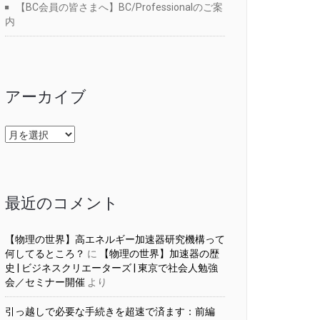
【BC会員の皆さまへ】BC/Professionalのご案
内
アーカイブ
ア
ー
カ
イ
ブ
最近のコメント
【物理の世界】高エネルギー加速器研究機構って
何してるところ？
に
【物理の世界】加速器の歴
史 | ビジネスクリエーターズ | 東京で社会人勉強
会／セミナー開催
より
引っ越しで必要な手続きを超速で済ます：前編