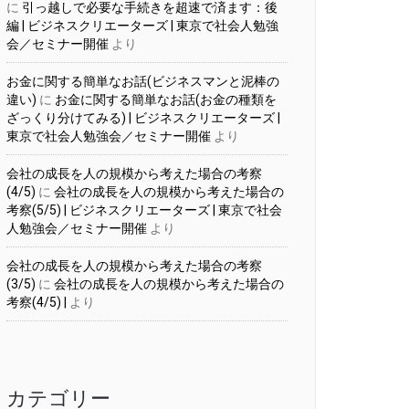
に
引っ越しで必要な手続きを超速で済ます：後
編 | ビジネスクリエーターズ | 東京で社会人勉強
会／セミナー開催
より
お金に関する簡単なお話(ビジネスマンと泥棒の
違い)
に
お金に関する簡単なお話(お金の種類を
ざっくり分けてみる) | ビジネスクリエーターズ |
東京で社会人勉強会／セミナー開催
より
会社の成長を人の規模から考えた場合の考察
(4/5)
に
会社の成長を人の規模から考えた場合の
考察(5/5) | ビジネスクリエーターズ | 東京で社会
人勉強会／セミナー開催
より
会社の成長を人の規模から考えた場合の考察
(3/5)
に
会社の成長を人の規模から考えた場合の
考察(4/5) |
より
カテゴリー