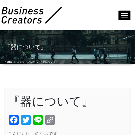
Toggl
navig
『器について』
Home
/
スタッフブログ
/
『器について』
『器について』
Facebook
Twitter
Line
Copy
Link
こんにちは。のむらです。