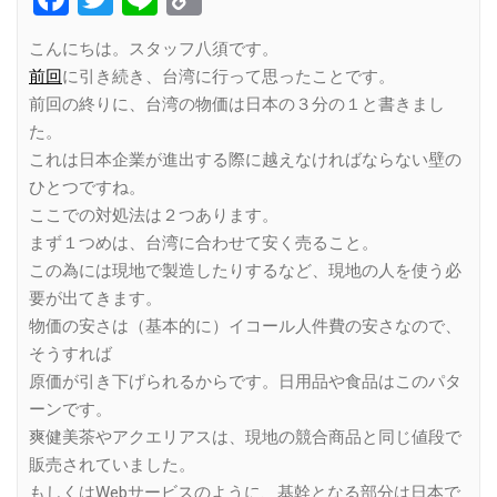
Link
こんにちは。スタッフ八須です。
前回
に引き続き、台湾に行って思ったことです。
前回の終りに、台湾の物価は日本の３分の１と書きまし
た。
これは日本企業が進出する際に越えなければならない壁の
ひとつですね。
ここでの対処法は２つあります。
まず１つめは、台湾に合わせて安く売ること。
この為には現地で製造したりするなど、現地の人を使う必
要が出てきます。
物価の安さは（基本的に）イコール人件費の安さなので、
そうすれば
原価が引き下げられるからです。日用品や食品はこのパタ
ーンです。
爽健美茶やアクエリアスは、現地の競合商品と同じ値段で
販売されていました。
もしくはWebサービスのように、基幹となる部分は日本で