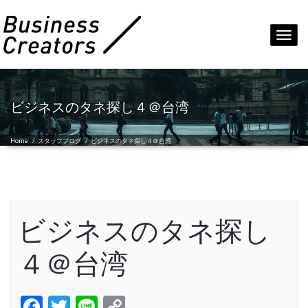
Toggl
navig
ビジネスのタネ探し４＠台湾
Home
/
スタッフブログ
/
ビジネスのタネ探し４＠台湾
ビジネスのタネ探し
４＠台湾
Facebook
Twitter
Line
Copy