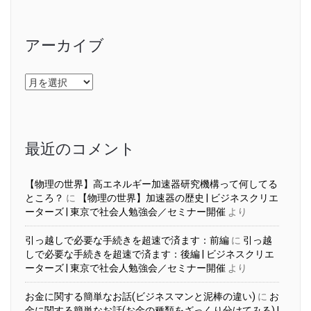
アーカイブ
ア
ー
カ
イ
ブ
最近のコメント
【物理の世界】高エネルギー加速器研究機構って何してる
ところ？
に
【物理の世界】加速器の歴史 | ビジネスクリエ
ーターズ | 東京で社会人勉強会／セミナー開催
より
引っ越しで必要な手続きを超速で済ます：前編
に
引っ越
しで必要な手続きを超速で済ます：後編 | ビジネスクリエ
ーターズ | 東京で社会人勉強会／セミナー開催
より
お金に関する簡単なお話(ビジネスマンと泥棒の違い)
に
お
金に関する簡単なお話(お金の種類をざっくり分けてみる) |