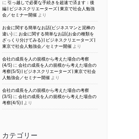
に
引っ越しで必要な手続きを超速で済ます：後
編 | ビジネスクリエーターズ | 東京で社会人勉強
会／セミナー開催
より
お金に関する簡単なお話(ビジネスマンと泥棒の
違い)
に
お金に関する簡単なお話(お金の種類を
ざっくり分けてみる) | ビジネスクリエーターズ |
東京で社会人勉強会／セミナー開催
より
会社の成長を人の規模から考えた場合の考察
(4/5)
に
会社の成長を人の規模から考えた場合の
考察(5/5) | ビジネスクリエーターズ | 東京で社会
人勉強会／セミナー開催
より
会社の成長を人の規模から考えた場合の考察
(3/5)
に
会社の成長を人の規模から考えた場合の
考察(4/5) |
より
カテゴリー