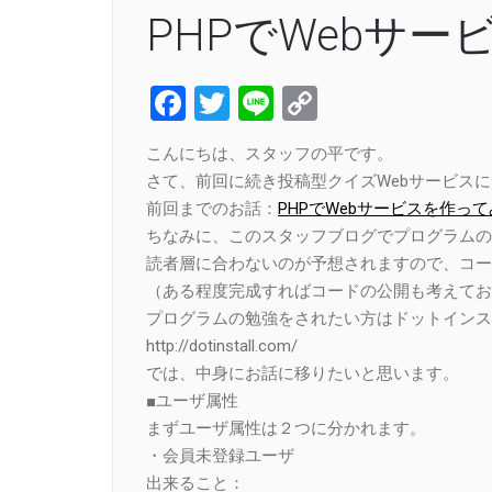
PHPでWebサ
Facebook
Twitter
Line
Copy
Link
こんにちは、スタッフの平です。
さて、前回に続き投稿型クイズWebサービス
前回までのお話：
PHPでWebサービスを作っ
ちなみに、このスタッフブログでプログラムの
読者層に合わないのが予想されますので、コー
（ある程度完成すればコードの公開も考えてお
プログラムの勉強をされたい方はドットインス
http://dotinstall.com/
では、中身にお話に移りたいと思います。
■ユーザ属性
まずユーザ属性は２つに分かれます。
・会員未登録ユーザ
出来ること：