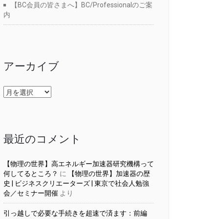
【BC会員の皆さまへ】BC/Professionalのご案
内
アーカイブ
ア
ー
カ
イ
ブ
最近のコメント
【物理の世界】高エネルギー加速器研究機構って
何してるところ？
に
【物理の世界】加速器の歴
史 | ビジネスクリエーターズ | 東京で社会人勉強
会／セミナー開催
より
引っ越しで必要な手続きを超速で済ます：前編