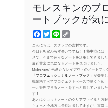
モレスキンのプ
ートブックが気に
Facebook
Twitter
Line
Copy
Link
こんにちは、スタッフの吉村です。
今日も相変わらず暑いですね！！熱中症には十
さて、今まで色々なノートを活用してきました
最近非常に気になるノートを見つけました。
Moleskineから新たなレイアウトのノートブッ
「
プロフェッショナルノートブック
」が登場し
職業柄すべてプロジェクトベースで動くため、
一元管理できるノートをずっと探していました
す！
あとはショットノートのクリアファイルと方眼
ちょっと今地方に長期出張してますが、東京に