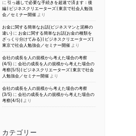
に
引っ越しで必要な手続きを超速で済ます：後
編 | ビジネスクリエーターズ | 東京で社会人勉強
会／セミナー開催
より
お金に関する簡単なお話(ビジネスマンと泥棒の
違い)
に
お金に関する簡単なお話(お金の種類を
ざっくり分けてみる) | ビジネスクリエーターズ |
東京で社会人勉強会／セミナー開催
より
会社の成長を人の規模から考えた場合の考察
(4/5)
に
会社の成長を人の規模から考えた場合の
考察(5/5) | ビジネスクリエーターズ | 東京で社会
人勉強会／セミナー開催
より
会社の成長を人の規模から考えた場合の考察
(3/5)
に
会社の成長を人の規模から考えた場合の
考察(4/5) |
より
カテゴリー