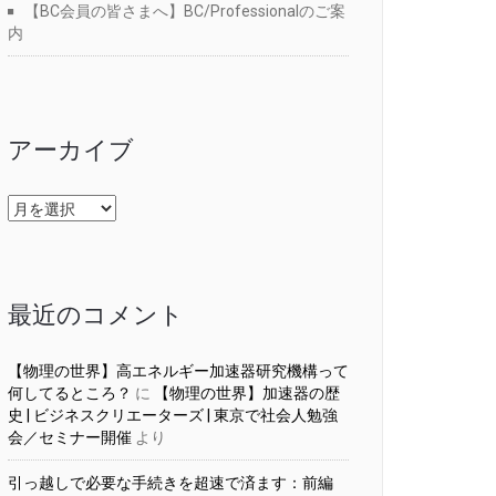
【BC会員の皆さまへ】BC/Professionalのご案
内
アーカイブ
ア
ー
カ
イ
ブ
最近のコメント
【物理の世界】高エネルギー加速器研究機構って
何してるところ？
に
【物理の世界】加速器の歴
史 | ビジネスクリエーターズ | 東京で社会人勉強
会／セミナー開催
より
引っ越しで必要な手続きを超速で済ます：前編