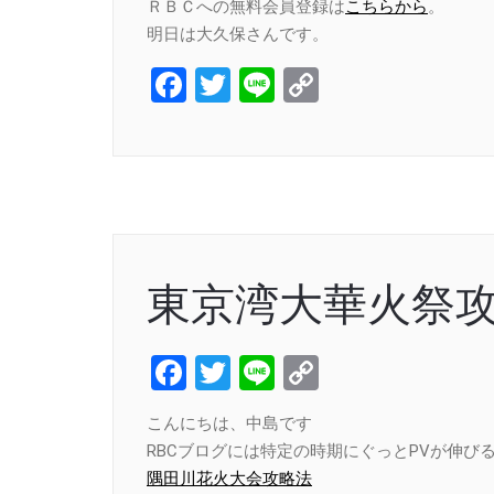
ＲＢＣへの無料会員登録は
こちらから
。
明日は大久保さんです。
Facebook
Twitter
Line
Copy
Link
東京湾大華火祭
Facebook
Twitter
Line
Copy
Link
こんにちは、中島です
RBCブログには特定の時期にぐっとPVが伸び
隅田川花火大会攻略法