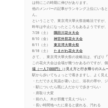
は特にこの時期に伸びがあります。
他のメンバーの記事がランキング上位にいると
ん。
ということで、東京湾大華火祭攻略法ですが、
昨年は中止になったところもあるようですが、
7/28（土）
隅田川花火大会
8/10（金）
神宮外苑花火大会
8/11（土）
東京湾大華火祭
8/18（土）
たまがわ花火大会
さて、、東京湾大華火祭の攻略法は、ずばり
「
この花火大会は会場が幾つかあるのですが、個
場（一人7,000円）
は
見え方と行き帰りのスム
駅から歩いてちょっとで着きますし、よく見え
・ただでさえ気温が暑い上に、浴衣の帯や、ジ
・駅についたら既に人だかりで歩きづらい
・席取り大変
・前の人、木が邪魔で見えづらい
・長い時間地べたに座ると疲れる、汚れる