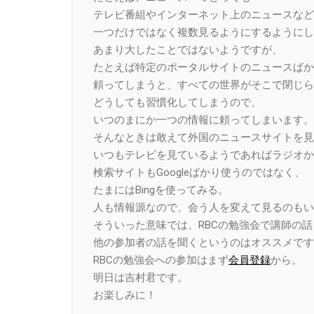
テレビ番組やインターネット上のニュースなど
一つだけではなく複数見るようにするようにし
あまり大したことではないようですが、
たとえば特定のポータルサイトのニュースばか
頼ってしまうと、すべての世界がそこで閉じら
どうしても習慣化してしまうので、
いつのまにか一つの情報に頼ってしまいます。
そんなときは敢えて外国のニュースサイトを見
いつもテレビを見ているようであればラジオか
検索サイトもGoogleばかり使うのではなく、
たまにはBingを使ってみる。
人も情報源なので、会う人を変えて見るのもい
そういった意味では、RBCの勉強会で講師の
他の参加者の話を聞くというのはオススメです
RBCの勉強会への参加はまず
会員登録
から。
明日は吉村君です。
お楽しみに！