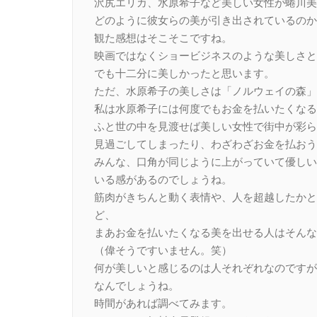
沢尻エリカ、水原希子など美しい女性が蜷川美
どのように彼女らの美が引き出されているのか
観た感想はそこそこですね。
映画ではなくショービジネスのような美しさと
でも十二分に美しかったと思います。
ただ、水原希子の美しさは「ノルウェイの森」
私は水原希子には何度でもお金を払いたくなる
ふと世の中を見渡せば美しい女性で街中が彩ら
見過ごしてしまったり、わざわざお金を払おう
みんな、口角が同じように上がっていて優しい
いる感があるのでしょうね。
筋肉がきちんと動く表情や、人を超越したかと
ど、
まあお金を払いたくなる美を出せる人はそんな
（偉そうですいません。笑）
何が美しいと感じるのは人それぞれなのですが
なんでしょうね。
時間があれば調べてみます。