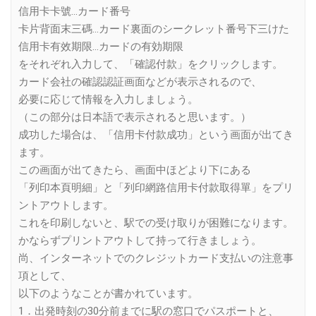
信用卡卡號…カード番号
卡片背面末三碼…カード裏面のシークレット番号下三けた
信用卡有效期限…カードの有効期限
をそれぞれ入力して、「確認付款」をクリックします。
カード会社の確認認証画面などが表示されるので、
必要に応じて情報を入力しましょう。
（この部分は日本語で表示されると思います。）
成功した場合は、「信用卡付款成功」という画面が出てき
ます。
この画面が出てきたら、画面中ほどより下にある
「列印本頁明細」と「列印網路信用卡付款取得單」をプリ
ントアウトします。
これを印刷しないと、駅での受け取りが困難になります。
かならずプリントアウトして持って行きましょう。
尚、インターネットでのクレジットカード支払いの注意事
項として、
以下のようなことが書かれています。
1．出発時刻の30分前までに駅の窓口でパスポートと、