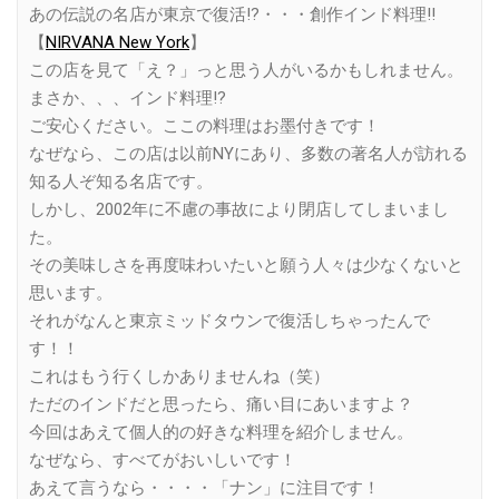
あの伝説の名店が東京で復活!?・・・創作インド料理!!
【
NIRVANA New York
】
この店を見て「え？」っと思う人がいるかもしれません。
まさか、、、インド料理!?
ご安心ください。ここの料理はお墨付きです！
なぜなら、この店は以前NYにあり、多数の著名人が訪れる
知る人ぞ知る名店です。
しかし、2002年に不慮の事故により閉店してしまいまし
た。
その美味しさを再度味わいたいと願う人々は少なくないと
思います。
それがなんと東京ミッドタウンで復活しちゃったんで
す！！
これはもう行くしかありませんね（笑）
ただのインドだと思ったら、痛い目にあいますよ？
今回はあえて個人的の好きな料理を紹介しません。
なぜなら、すべてがおいしいです！
あえて言うなら・・・・「ナン」に注目です！