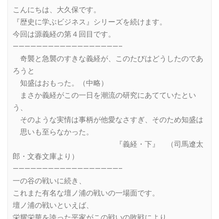
Link
こんにちは、大久保です。
『歴史に学ぶビジネス』シリーズを続けます。
今回は源義経の第４回目です。
——————————————————–
奇襲と急襲のすきな義経が、このたびはどうしたのであ
ろうと
知盛はおもった。（中略）
まさか義経がこの一日を潮流の研究にあてていたとい
う、
そのような実情は事柄が他愛なさすぎ、そのため知盛は
思いも至らなかった。
『義経・下』 （司馬遼太
郎・文春文庫より）
——————————————————–
一の谷の戦いに続き、
これまた有名な壇ノ浦の戦いの一場面です。
壇ノ浦の戦いといえば、
栄耀栄華を誇った平家がこの戦いの敗戦により