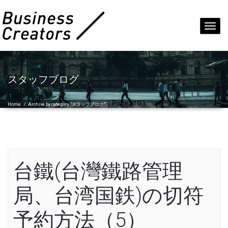
Toggl
navig
スタッフブログ
( Page210 )
Home
/
Archive by category "スタッフブログ"
台鐵(台灣鐵路管理
局、台湾国鉄)の切符
予約方法（5）