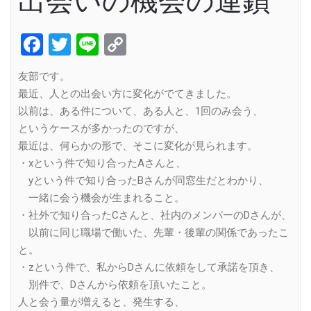
出会いの機会の連鎖
Facebook
Twitter
Line
Copy
Link
友部です。
最近、人との出会い方に変化がでてきました。
以前は、ある件について、ある人と、1回のみ会う、
というケースが多かったのですが、
最近は、何らかの形で、そこに変化が見られます。
・xという件で知り合ったAさんと、
yという件で知り合ったBさんが同窓生だとわかり、
一緒に会う機会が生まれること。
・社外で知り合ったCさんと、社内のメンバーのDさんが、
以前に同じ職場で働いた、先輩・後輩の関係であったこ
と。
・zという件で、私からDさんに依頼をして承諾を頂き、
別件で、Dさんから依頼を頂いたこと。
人と会う量が増えると、発生する、