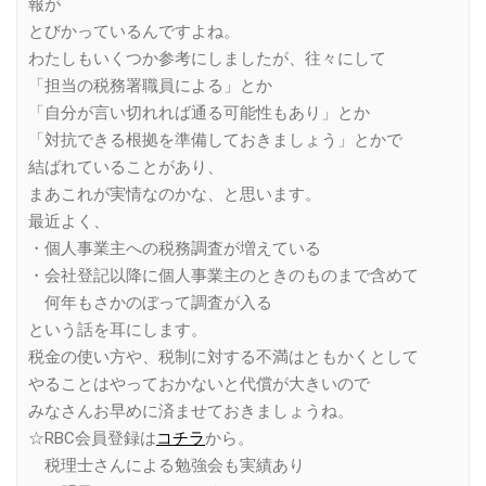
報が
とびかっているんですよね。
わたしもいくつか参考にしましたが、往々にして
「担当の税務署職員による」とか
「自分が言い切れれば通る可能性もあり」とか
「対抗できる根拠を準備しておきましょう」とかで
結ばれていることがあり、
まあこれが実情なのかな、と思います。
最近よく、
・個人事業主への税務調査が増えている
・会社登記以降に個人事業主のときのものまで含めて
何年もさかのぼって調査が入る
という話を耳にします。
税金の使い方や、税制に対する不満はともかくとして
やることはやっておかないと代償が大きいので
みなさんお早めに済ませておきましょうね。
☆RBC会員登録は
コチラ
から。
税理士さんによる勉強会も実績あり