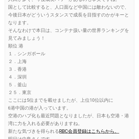
国として比較すると、人口面など中国には敵わないので、
今後日本がどういうスタンスで成長を目指すのかがキーと
なります。
そんなわけで本日は、コンテナ扱い量の世界ランキングを
見てみましょう！
順位 港
１．シンガポール
２．上海
３．香港
４．深圳
５．釜山
２５．東京
ここには5位までを載せましたが、上位10位以内に
6港中国の港が入っています。
空港のハブ化も最近問題となりましたが、日本も空港・港
湾に力を入れる必要がありますね。
新たな気づきを得られる
RBC会員登録はこちらから。
明日は中島さんです。