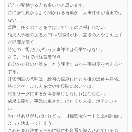
給与が変動する方も多いかと思います。
特に会社員からよく聞かれる言葉が「人事評価が適正では
ない」。
普段、多くのことをさばいているのに報われない、
結局人事権のある人間への露出が多い立場の人や甘え上手
が評価が高く、
特定の上司だけが行う人事評価は公平ではない。
さて、それでは経営者視点。
自分の会社の社員を、どう評価するか人事制度を考えると
する。
評価制度の意味は、給与の重み付けと今後の進路や昇格。
特にスケールし人を増やす段階においては、
誰をリーダにするか等を検討しなければならない。
成果主義か、事業の重さか、はたまた人格、ポテンシャ
ル…
やはりありがちだけれども、目標管理シートと上司評価に
よって決まってしまう…
これらを解決するために特に外資系で導入されているの