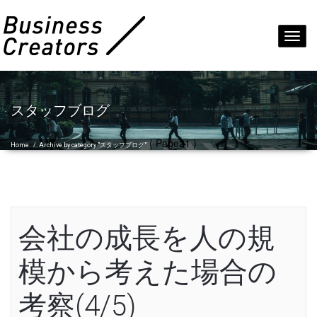
Toggl
navig
スタッフブログ
( Page21 )
Home
/
Archive by category "スタッフブログ"
会社の成長を人の規
模から考えた場合の
考察(4/5)