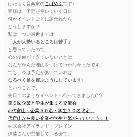
はたらく音楽家の
こばめぐ
です♪
皆様は、予定が空いている日に
何かイベントごとに誘われたら
どうしますか？
私は、つい最近までは
「人が大勢いるところは苦手」
と思っていたので、
心の準備ができていないときは
なんだかんだ理由をつけて行かなかったです。
でも、今は予定があいていれば
なるべく足を運ぶようにしています♪
ということで、
先日このようなイベントへ行ってきました(^^)
第６回企業と学生が集まる交流会
at代官山～企業５０名・学生７０名限定
代官山から良い企業や学生と繋がっていこう！！
株式会社アイランド・ブレイン
伊
藤さんが主催している会で、