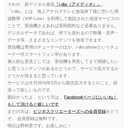
それが、新デジタル放送
『i-dio（アイディオ）』
。
「i-dio」とは、地上アナログテレビ放送終了後に空いた周
波数帯（VHF-Low）を利用して創設された放送サービスの
ことで、受信機さえあれば原則契約など必要ありません。
デジタルデータであれば、何でも送れるので映像・音声・
データ等、さまざまなコンテンツを放送できます。
受信機は専用のチューナーのほか、i-dio phoneというチュ
ーナー付スマートフォン等があります。
個人的な意見としては、受信機を用意してまで視聴したい
と思うコンテンツがあるかどうかで、サービス拡大するか
どうかが決まると思っています。
サービスは今月2016年3月から順次拡大するとのこと。頑
張って欲しいものです。
面白かったよ、という方は、
Facebookページにいいね！
もして頂けると嬉しいです
まだの方は、
ビジネスクリエーターズへの会員登録
をどう
ぞ。 会員登録は無料です。
明日は野村君です。お楽しみに！