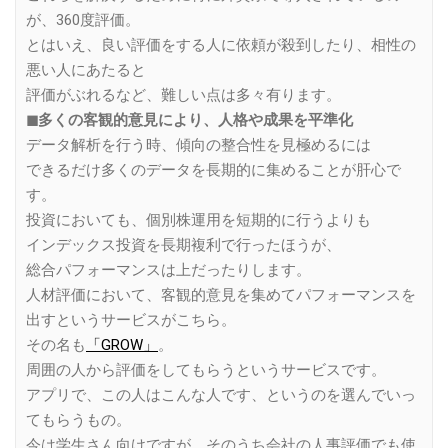
が、360度評価。
とはいえ、良い評価をする人に依頼が殺到したり、相性の
悪い人にあたると
評価がぶれるなど、難しい点は多々有ります。
◼︎多くの客観的意見により、人格や成果を平準化
データ解析を行う時、傾向の整合性を見極めるには
できるだけ多くのデータを長期的に集めることが肝心で
す。
投資においても、個別株運用を短期的に行うよりも
インデックス投資を長期複利で行ったほうが、
総合パフォーマンスは上だったりします。
人材評価において、客観的意見を集めてパフォーマンスを
出すというサービスがこちら。
その名も
「GROW」
。
周囲の人から評価をしてもらうというサービスです。
アプリで、この人はこんな人です、というのを選んでいっ
てもらうもの。
今は学生さん向けですが、そのうち会社の人事評価でも使