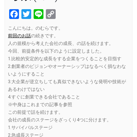
Facebook
Twitter
Line
Copy
Link
こんにちは。のむらです。
前回のお話
の続きです。
人の規模から考えた会社の成長、の話を続けます。
今回、前提条件を以下のように設定しました。
1.比較的安定的な成長をする企業をつくることを目指す
2.創業者のビジョンやオーナーシップはなるべく損なわな
いようにすること
3.大企業が逆立ちしても真似できないような発明や技術が
あるわけではない
4.すぐに創業できる会社であること
※中身はこれまでの記事を参照
この前提で話を続けます。
会社の成長のステージをざっくり4つに分けます。
1.サバイバルステージ
2.急成長ステージ