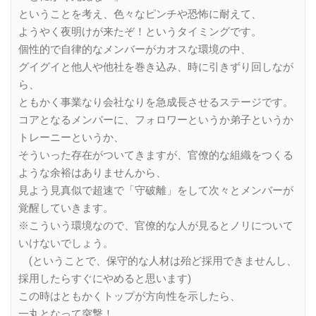
ということを考え、色々なピンチや恐怖に耐えて、
ようやく夜明けが来たぞ！というタイミングです。
個性的で自律的なメンバーがカオスな環境の中、
グイグイと他人や他社を巻き込み、時に引きずり回しなが
ら、
ともかく事業なり会社なりを急成長させるステージです。
コアとなるメンバーに、フォロワーというか弟子というか
トレーニーというか、
そういった存在がついてきますが、官僚的な組織をつくる
ような余裕はありませんから、
見よう見真似で超速で「守破離」をして次々とメンバーが
覚醒していきます。
※こういう環境なので、官僚的な人が見るとノリについて
いけないでしょう。
(ということで、保守的な人材は殆ど採用できませんし、
採用したらすぐにやめると思います)
この時はともかくトップが方向性を示したら、
一丸となって突撃！