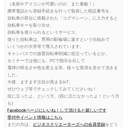
（名前やアイコンが可愛いのが、また素敵！）
携帯電話から登録手続きを行って取得した暗証番号を、
自転車の荷台に搭載された「コグマシーン」に入力すると
自転車キーを取り出せ、
自転車を借りられるというサービス。
借りた自転車は、専用の駐輪場に返すという仕組みで
いくつかの大学等で導入されています。
キャンパスでの放置自転車削減に役立っているとか。
セミナーでは他にも、PCで指示を出して
電球の明るさや色を変える等、様々な実演を見せて頂きま
した。
今後、ますます注目が高まるIoT、
ぜひウェブ等でチェックしてみてくださいね！
役に立ったよ、という方、(役に立たなかったよ！という方
も)
Facebookページにいいね！して頂けると嬉しいです
受付中イベント情報はこちら
まだの方は、
ビジネスクリエーターズへの会員登録
をどう