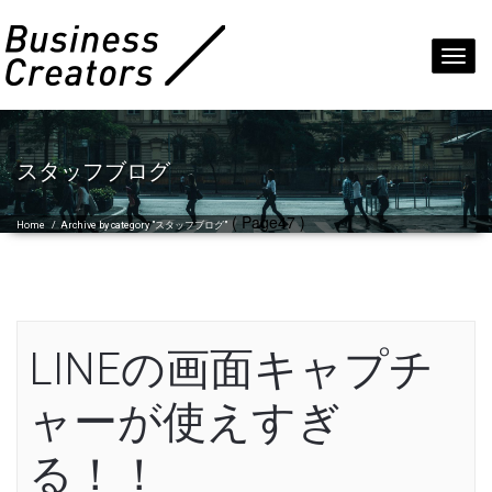
Toggl
navig
スタッフブログ
( Page47 )
Home
/
Archive by category "スタッフブログ"
LINEの画面キャプチ
ャーが使えすぎ
る！！