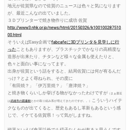
地元が佐賀県なので佐賀のニュースは色々と気になります
が、最近こんなの出ていました。
３Ｄプリンターで焼き物作りに成功 佐賀
http://www3.nhk.or.jp/news/html/20150326/k100100287510
00.html
そういえばEasy企画で
fabcafeに3Dプリンタを見学しに行
った
こともありますが、プラスチックでかなりの高精度な
造形が出来たり、チタンなど様々な金属も使えたりと、
色々と面白い事になってます。
出身が佐賀という話をすると、結局佐賀には何が有るんだ
っけ？とよく尋ねられ、その度に
「有田焼？」「伊万里焼？」「唐津焼？」
と焼き物くらいしか挙げる物がなかったわけですが
（まぁ最近
こういうハイテ
は
武雄市の図書館
とかの取り組み系が増えてきたのですが。。）
クなものが出てくると、歴史もあるし革新もあるという感
じで、イケてる佐賀県！って気がしますね。
磁器といえば食器以外でも碍子なんかが有ると思うんです