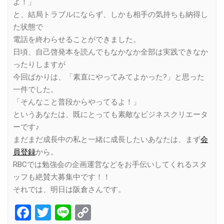
よ！」
と、結局トラブルにならず、しかも相手の気持ちも納得し
た状態で
電話を終わらせることができました。
日頃、自己啓発本を読んでもなかなか全部は実践できなか
ったりしますが
今回ばかりは、「素直にやってみてよかった?」と思った
一件でした。
「そんなこと普段からやってるよ！」
というあなたは、既にとっても素敵なビジネスクリエータ
ーです♪
まだまだ成長中の私と一緒に成長したいあなたは、まず
会
員登録
から。
RBCでは勉強会の企画運営などをお手伝いしてくれるスタ
ッフも絶賛大募集中です！！
それでは、明日は阪倉さんです。
Facebook
Twitter
Line
Copy