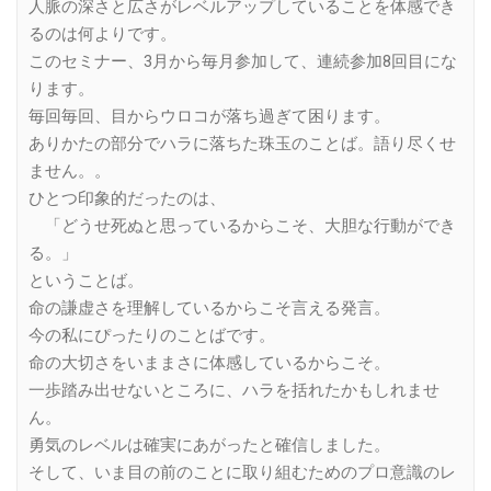
人脈の深さと広さがレベルアップしていることを体感でき
るのは何よりです。
このセミナー、3月から毎月参加して、連続参加8回目にな
ります。
毎回毎回、目からウロコが落ち過ぎて困ります。
ありかたの部分でハラに落ちた珠玉のことば。語り尽くせ
ません。。
ひとつ印象的だったのは、
「どうせ死ぬと思っているからこそ、大胆な行動ができ
る。」
ということば。
命の謙虚さを理解しているからこそ言える発言。
今の私にぴったりのことばです。
命の大切さをいままさに体感しているからこそ。
一歩踏み出せないところに、ハラを括れたかもしれませ
ん。
勇気のレベルは確実にあがったと確信しました。
そして、いま目の前のことに取り組むためのプロ意識のレ