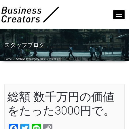
Toggl
navig
スタッフブログ
( Page118 )
Home
/
Archive by category "スタッフブログ"
総額 数千万円の価値
をたった3000円で。
Facebook
Twitter
Line
Copy