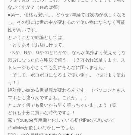
ないですか？（住めば都）
■第一、価格も安いし、どうせ2年経てば次のが欲しくなる
し、その頃には世の中が変わるので使い物にならなく可能
性が高いです。
ということで結論としては、
・とりあえずお店に行って、
・Kか、Nか、Gかiのどれかで、なんか気持よく使えそうな
気分になったのを即決で買う。（３万あれば足ります。ス
トレージも小さくても別にそんなに困りません）
・そして、ボロボロになるまで使い倒す。（悩むより使お
う！）
絶対使い始める世界観が変わるんです。（パソコンともス
マホとも違うんですよね。これが。。）
とにかく何でも良いから早く買っちゃいましょう（笑
どれも十分に買いな時代ですよ！
家でYoutube専用機と化している初代iPadが遅いので、
iPadMiniが欲しいなかしーでした。