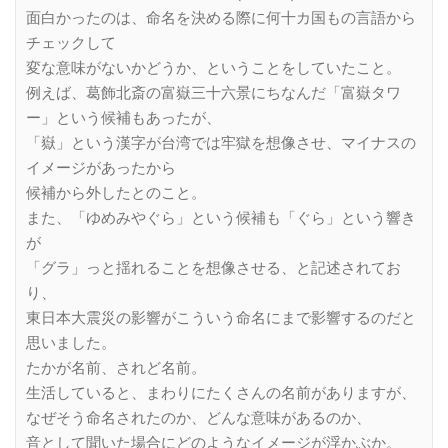
面白かったのは、命名を決める際に何十カ国もの言語から
チェックして
変な意味がないかどうか、ということをしていたこと。
例えば、葛飾北斎の富嶽三十六景にちなんだ「富嶽タワ
ー」という候補もあったが、
「嶽」という漢字が台湾では牢獄を想像させ、マイナスの
イメージがあったから
候補から外したとのこと。
また、「ゆめみやぐら」という候補も「ぐら」という響き
が
「グラ」っと揺れることを想像させる、と記述されてお
り、
東日本大震災の影響がこういう命名にまで影響するのだと
思いました。
たかが名前、されど名前。
生活していると、まわりにたくさんの名前がありますが、
なぜそう命名されたのか、どんな意味があるのか、
音として聞いた場合にどのようなイメージが浮かぶか。