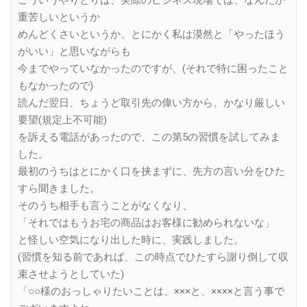
重苦しいというか
めんどくさいというか、とにかく私は漠然と「やったほう
がいい」と思いながらも
今までやっていなかったのですが、(それで特に困ったこと
もなかったので)
読んだ翌日、ちょうど取引先の偉い方から、かなり厳しい
要望(規定上不可能)
を訴える電話があったので、この第5の習慣を試してみま
した。
最初のうちはとにかく口を挟まずに、先方の言い分をひた
すら聞きました。
そのうち相手も言うことがなくなり、
「それではもうお宅の商品はお客様に勧められないな」
と怪しい空気になり出した時に、実践しました。
(習慣を知る前であれば、この時点でひたすら謝り倒して収
束させようとしていた)
「○○様のおっしゃりたいことは、×××と、××××と言う事で