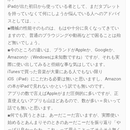
iPadが出た初日から使っている者として、まだタブレット
を持っていなくて何にしようか悩んでいる人へのアドバイ
スとしては、、、
■機械の性能そのものは、もはや十分に良くなってきてい
ますので、普通のブラウジングや動画などで困ることは殆
ど無いでしょう。
■今のところの違いは、ブランドがAppleか、Googleか、
Amazonか（Windowsは未知数ですね）ですが、それも実
際に使い出してみると些細な事な気はしています。
iTunesで買った音楽が大量にある人でもない限り
iOS（iPad）にこだわる必要は無いと思いますし、Amazon
の本がiPadで見れないかという訳でも無いのです。
アプリの数で言えばAppleがまだ圧倒的に多いですが、正
直使えないアプリも山ほどあるので、数が多い＝良いって
話でも無いと思います。
■何でも買うときは、あーだこーだ言いますが、実際使い
始めるとあんまりそのときのあーだこーだを振り返り「や
っぱり良かったわ、これ」って思うことってそうそう無く