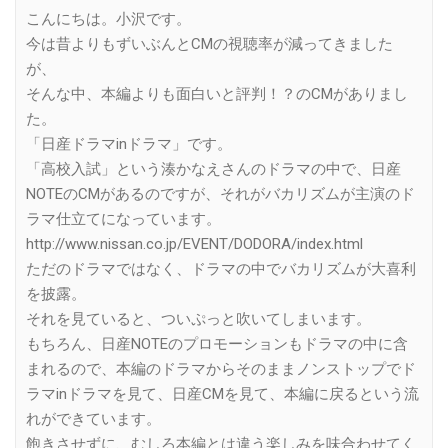
Link
こんにちは。小沢です。
今は昔よりもずいぶんとCMの視聴率が減ってきました
が、
そんな中、本編よりも面白いと評判！？のCMがありまし
た。
「日産ドラマinドラマ」です。
「高校入試」という湊かなえさんのドラマの中で、日産
NOTEのCMがあるのですが、それがバカリズムが主演のド
ラマ仕立てになっています。
http://www.nissan.co.jp/EVENT/DODORA/index.html
ただのドラマではなく、ドラマの中でバカリズムが大喜利
を披露。
それを見ていると、ついぷっと吹いてしまいます。
もちろん、日産NOTEのプロモーションもドラマの中に含
まれるので、本編のドラマからそのままノンストップでド
ラマinドラマを見て、日産CMを見て、本編に戻るという流
れができています。
飽きさせずに、むしろ本編とは違う楽しみを味合わせてく