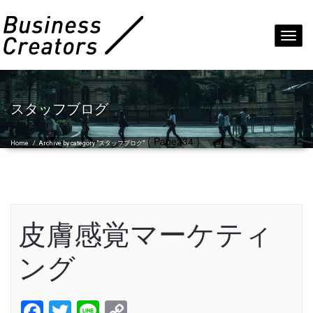
Toggl
navig
スタッフブログ
( Page234 )
Home
/
Archive by category "スタッフブログ"
皮膚感覚マーケティ
ング
Facebook
Twitter
Line
Copy