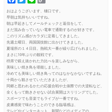
Link
おはようございます、樋口です。
早朝は気持ちいいですね。
朝は早起きしてメールチェックと返信をして、
まだ混み合っていない電車で通勤するのが好きです。
このリズム感がカラダに定着してきました。
先週土曜日、両国国技館に出かけてきました。
夏場所の１４日目。熱戦大一番が繰り広げられました。
まさに10年ぶりの観戦です。
枡席で鍛え抜かれた力比べを楽しみながら、
美味しい焼き鳥を堪能しました。
冷めても美味しい焼き鳥ってのはなかなかないですよね。
十両から観させていただきましたが、
同郷と思われるかたの応援合戦や土俵際での大逆転など、
全くもって飽きさせない試合展開はスリリングでした。
スポーツでも音楽でもライブが一番ですね。
皮膚感覚で味わうことのできる臨場感は、
テレビやインターネット、新聞などのメディアの