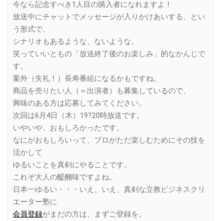
今なら記念すべき1人目の購入者になれますよ！
放送中にチャットでメッセージが入りかけあいする、とい
う形式で、
シナリオもあるような、ないような。
笑っていいともの「放送終了後のお楽しみ」的なかんじで
す。
案外（失礼！）長寿番組になるかもですね。
商品を売りたい人（＝出演者）も募集しているので、
興味のある方は応募してみてください。
次回は6月4日（木）19?20時放送です。
いやいや、おもしろかったです。
なにがおもしろいって、プロがただ楽しむためにその技を
活かして
ゆるいことを真剣にやることです。
これぞ大人の醍醐味ですよね。
日本一ゆるい・・・いえ、いえ、真剣な立教ビジネスクリ
エーター塾に
会員登録
がまだの方は、まずご登録を。