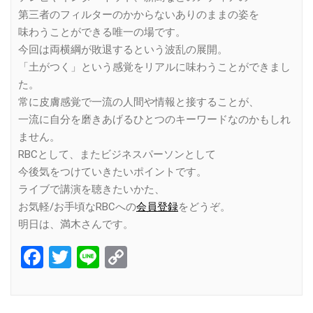
第三者のフィルターのかからないありのままの姿を
味わうことができる唯一の場です。
今回は両横綱が敗退するという波乱の展開。
「土がつく」という感覚をリアルに味わうことができまし
た。
常に皮膚感覚で一流の人間や情報と接することが、
一流に自分を磨きあげるひとつのキーワードなのかもしれ
ません。
RBCとして、またビジネスパーソンとして
今後気をつけていきたいポイントです。
ライブで講演を聴きたいかた、
お気軽/お手頃なRBCへの
会員登録
をどうぞ。
明日は、満木さんです。
Facebook
Twitter
Line
Copy
Link