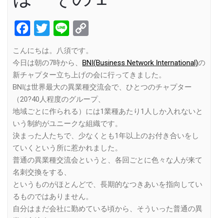
Facebook
Twitter
Line
Copy
Link
こんにちは。八須です。
今日は朝の7時から、
BNI(Business Network International)
の
新チャプター立ち上げの会に行ってきました。
BNIは世界最大の異業種交流会で、ひとつのチャプター
（20?40人程度のグループ、
地域ごとに作られる）には1業種あたり1人しか入れないと
いう制約がユニークな組織です。
決まった人たちで、少なくとも1年以上のお付き合いをし
ていくという所に惹かれました。
普通の異業種交流会というと、各回ごとに色々な人が来て
名刺交換をする、
というものがほとんどで、長期的なつきあいを指向してい
るものではありません。
自分はまだ会社に勤めている頃から、そういった普通の異