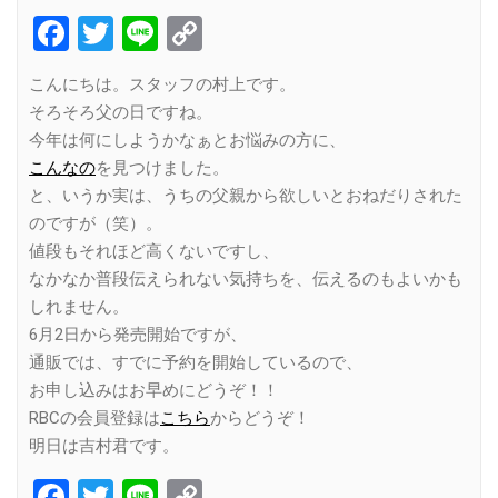
Facebook
Twitter
Line
Copy
Link
こんにちは。スタッフの村上です。
そろそろ父の日ですね。
今年は何にしようかなぁとお悩みの方に、
こんなの
を見つけました。
と、いうか実は、うちの父親から欲しいとおねだりされた
のですが（笑）。
値段もそれほど高くないですし、
なかなか普段伝えられない気持ちを、伝えるのもよいかも
しれません。
6月2日から発売開始ですが、
通販では、すでに予約を開始しているので、
お申し込みはお早めにどうぞ！！
RBCの会員登録は
こちら
からどうぞ！
明日は吉村君です。
Facebook
Twitter
Line
Copy