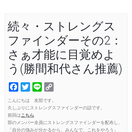
続々・ストレングス
ファインダーその2：
さぁ才能に目覚めよ
う(勝間和代さん推薦)
Facebook
Twitter
Line
Copy
Link
こんにちは 友部です。
久しぶりにストレングスファインダーの話です。
前回は
こちら
部のメンバー全員にストレングスファインダーを配布し、
「自分の強みが分かるから、みんなで、これをやろう」