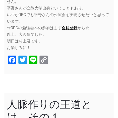
せん。
平野さんが立教大学出身ということもあり、
いつかRBCでも平野さんの公演会を実現させたいと思って
います。
☆RBCの勉強会への参加はまず
会員登録
から☆
以上、大久保でした。
明日は村上君です。
お楽しみに！
Facebook
Twitter
Line
Copy
Link
人脈作りの王道と
は その１