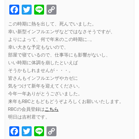
Facebook
Twitter
Line
Copy
Link
この時期に熱を出して、死んでいました。
幸い新型インフルエンザなどではなさそうですが、
よりによって、何で年末のこの時期に…。
幸い大きな予定もないので、
部屋で寝ているので、仕事等にも影響がないし、
いい時期に体調を崩したといえば
そうかもしれませんが・・・。
皆さんもインフルエンザやカゼに
気をつけて新年を迎えてください。
今年一年ありがとうございました。
来年もRBCともどもどうぞよろしくお願いいたします。
RBCの会員登録は
こちら
明日は吉村君です。
Facebook
Twitter
Line
Copy