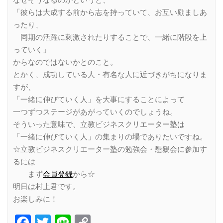
なぜそうなるのかというと、
「彼らは大成する前から志を持っていて、お互い励ましあ
ったり、
同期の活躍に刺激されたりすることで、一緒に階段を上
っていく」
からなのではないかとのこと。
とかく、成功している人・有名な人に近づきがちになりま
すが、
「一緒に伸びていく人」を大事にすることによって
一つずつステージがあがっていくのでしょうね。
そういった意味で、立教ビジネスクリエーター塾は
「一緒に伸びていく人」の集まりの場でありたいですね。
☆立教ビジネスクリエーター塾の勉強会・懇親会に参加す
るには
まず
会員登録
から☆
明日は村上君です。
お楽しみに！
Facebook
Twitter
Line
Copy