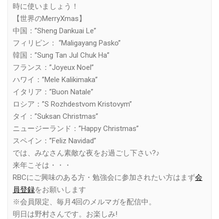
時に使いましょう！
【世界のMerryXmas】
中国：”Sheng Dankuai Le”
フィリピン： “Maligayang Pasko”
韓国：”Sung Tan Jul Chuk Ha”
フランス：”Joyeux Noel”
ハワイ：”Mele Kalikimaka”
イタリア：”Buon Natale”
ロシア：”S Rozhdestvom Kristovym”
タイ：”Suksan Christmas”
ニュージーランド：”Happy Christmas”
スペイン：”Feliz Navidad”
では、みなさん素敵な夜をお過ごし下さい?♪
来年こそは・・・
RBCにご興味のある方・勉強会に参加されたい方はまず
会
員登録
をお願いします
※会員限定、毎月4回のメルマガを配信中。
明日は野村さんです。お楽しみ!