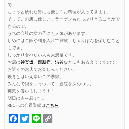
で、
ちょっと疲れた胃にも優しくお料理が入ってきます。
そして、お肌に優しいコラーゲンもたっぷりとることがで
きるので、
うちの会社の女の子にも人気があります。
しめにはご飯や麺を入れて雑炊、ちゃんぽんを楽しむこと
もでき、
しっかり食べたい人も大満足です。
お店は
神楽坂
、
西新宿
、
渋谷
などにもあるようですので、
お近くのお店でお楽しみください。
暖冬とはいえ寒いこの季節、
みんなで鍋をつっついて、親睦を深めつつ、
英気を養いましょう！！
明日は吉村君です。
RBCへの会員登録は
こちら
Facebook
Twitter
Line
Copy
Link