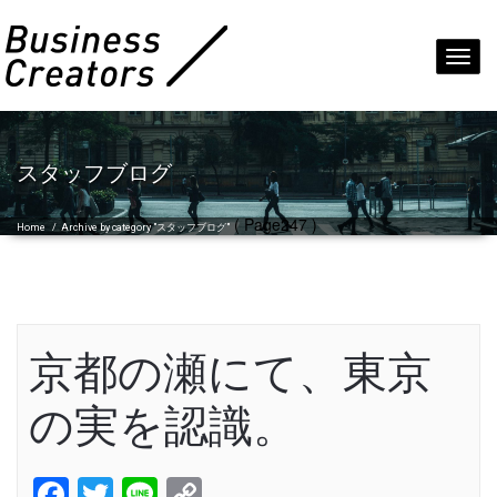
Toggl
navig
スタッフブログ
( Page247 )
Home
/
Archive by category "スタッフブログ"
京都の瀬にて、東京
の実を認識。
Facebook
Twitter
Line
Copy