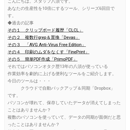
こんにちは。スタッフ八須です。
あなたの生産性を10倍にするツール、シリーズ6回目で
す。
◆過去の記事
その１ クリップボード履歴「CLCL」
その２ 複数行grep＆置換「Devas」
その３ 「AVG Anti-Virus Free Edition」
その４ 印刷のムダをなくす「FinePrint」
その５ 簡単PDF作成「PrimoPDF」
それではパソコンオタク歴13年の八須が使っている
作業効率を劇的に上げる便利なツールをご紹介します。
今日のツールは・・・
クラウドで自動バックアップ＆同期「Dropbox」
です。
パソコンが壊れて、保存していたデータが消えてしまった
ことはありませんか？
複数のパソコンを使っていて、データの同期が面倒だと思
ったことはありませんか？