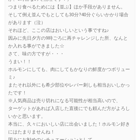
つまり食べるためには【並ぶ】ほか手段がありません。
そして例え並んでもとしても30分?40分ぐらいかかり場合
があります（泣）
それほど、ここの店はおいしいという事ですね♪
因みに先日夕方の9時ごろに再チャレンジした所、なんと
か入れる事ができました☆
さて、味の方ですが・・・
うまい！！
ホルモンにしても、肉にしてもかなりの鮮度かつボリュー
ミ♪
またそれ以外にも希少部位やレバー刺しも相当おいしかっ
たです！
※人気商品は売り切れになる可能性が相当高いので、
ターゲットがあれば入店した直後にでも頼んだ方がよろし
いかと思います。
本当に、久々においしい店に出会いました！ホルモン好き
にはたまりませんね！
因みにお勧めのシチュエーションとして、