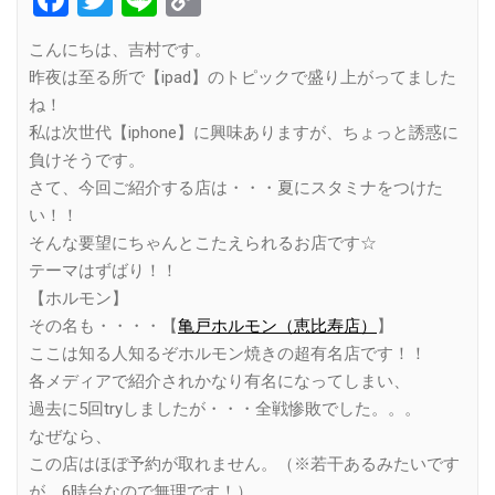
Link
こんにちは、吉村です。
昨夜は至る所で【ipad】のトピックで盛り上がってました
ね！
私は次世代【iphone】に興味ありますが、ちょっと誘惑に
負けそうです。
さて、今回ご紹介する店は・・・夏にスタミナをつけた
い！！
そんな要望にちゃんとこたえられるお店です☆
テーマはずばり！！
【ホルモン】
その名も・・・・【
亀戸ホルモン（恵比寿店）
】
ここは知る人知るぞホルモン焼きの超有名店です！！
各メディアで紹介されかなり有名になってしまい、
過去に5回tryしましたが・・・全戦惨敗でした。。。
なぜなら、
この店はほぼ予約が取れません。（※若干あるみたいです
が、6時台なので無理です！）