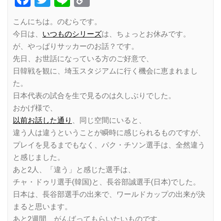
Link
こんにちは。のむらです。
今日は、
いつものシリーズ
は、ちょっとお休みです。
が、やっぱりサッカーのお話？です。
先日、お世話になっている方のご好意で、
日韓戦を観に、埼玉スタジアムに行く機会に恵まれまし
た。
日本代表の試合を生で見るのは久しぶりでした。
おかげ様で、
以前お話した通り
、同じ空間にいると、
違う人は違うということが瞬時に感じられるものですが、
プレイを見るまでもなく、パク・チソン選手は、全然違う
と感じました。
あと2人、「違う」と感じた選手は、
チャ・ドゥリ選手(韓国)と、長谷部誠選手(日本)でした。
日本は、長谷部選手の出来で、ワールドカップの出来が決
まると思います。
あと2週間、がんばってもらいたいものです。