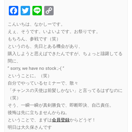
Facebook
Twitter
Line
Copy
Link
こんいちは、なかしーです。
えぇ、そうです。いよいよです。お祭りです。
もちろん、参戦です（笑）
というのも、先日とある機会があり、
購入しようと思えばできたんですが、ちょっと躊躇してる
間に、
” sorry, we have no stock ;-( ”
ということに。（笑）
自分でやっているセミナーで、散々
「チャンスの天使は前髪しかない」と言ってるはずなのに
（笑）
そう、一瞬一瞬が真剣勝負で、即断即決、自己責任。
後悔は先に立ちませんからね。
ということで、まずは
会員登録
からどうぞ！
明日は大久保さんです