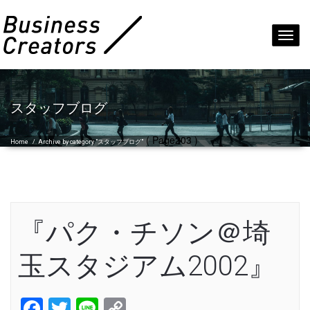
Toggl
navig
スタッフブログ
( Page203 )
Home
/
Archive by category "スタッフブログ"
『パク・チソン＠埼
玉スタジアム2002』
Facebook
Twitter
Line
Copy