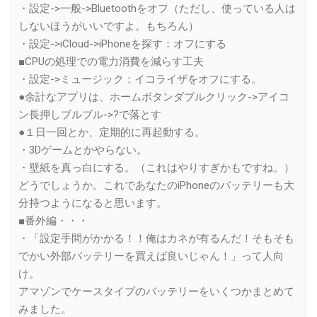
・設定->一般->Bluetoothをオフ（ただし、使っている人は
しないほうがいいですよ。もちろん）
・設定->iCloud->iPhoneを探す：オフにする
■CPUの処理での電力消費を減らす工夫
・設定->ミュージック：イコライザをオフにする。
●余計なアプリは、ホームボタンダブルクリック->アイコ
ン長押しブルブル->?で落とす
●１日一回とか、定期的に再起動する。
・3Dゲームとかやらない。
・壁紙を真っ白にする。（これはやりすぎかもですね。）
どうでしょうか。これであなたのiPhoneのバッテリーも大
分持つようになると思います。
■番外編・・・
・「設定手間がかかる！！俺はカネが有るんだ！そもそも
でかい外部バッテリーを買えば良いじゃん！」って人向
け。
アマゾンでケースタイプのバッテリーをいくつかまとめて
みました。