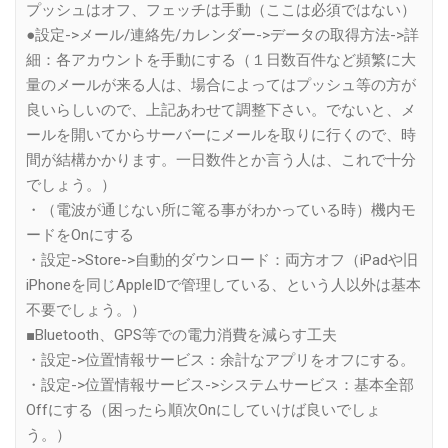
プッシュはオフ、フェッチは手動（ここは必須ではない）
●設定->メール/連絡先/カレンダー->データの取得方法->詳
細：各アカウントを手動にする（１日数百件など頻繁に大
量のメールが来る人は、場合によってはプッシュ等の方が
良いらしいので、上記あわせて調整下さい。でないと、メ
ールを開いてからサーバーにメールを取りに行くので、時
間が結構かかります。一日数件とか言う人は、これで十分
でしょう。）
・（電波が通じない所に篭る事がわかっている時）機内モ
ードをOnにする
・設定->Store->自動的ダウンロード：両方オフ（iPadや旧
iPhoneを同じAppleIDで管理している、という人以外は基本
不要でしょう。）
■Bluetooth、GPS等での電力消費を減らす工夫
・設定->位置情報サービス：余計なアプリをオフにする。
・設定->位置情報サービス->システムサービス：基本全部
Offにする（困ったら順次Onにしていけば良いでしょ
う。）