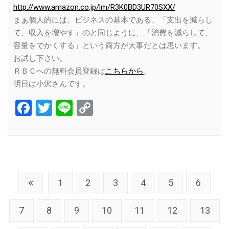
http://www.amazon.co.jp/lm/R3K0BD3UR70SXX/
まぁ個人的には、ビジネスの基本である、「支出を減らし
て、収入を増やす」のと同じように、「消費を減らして、
容量をでかくする」という両方が大事だとは思います。
お試し下さい。
ＲＢＣへの無料会員登録は
こちらから
。
明日は小沢さんです。
Facebook
Twitter
Line
Copy
Link
1
2
3
4
5
6
7
8
9
10
11
12
13