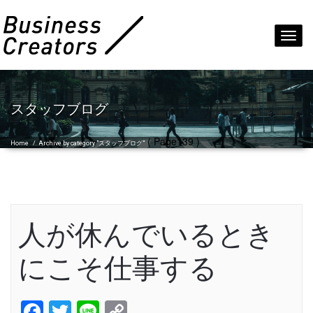
Toggl
navig
スタッフブログ
( Page139 )
Home
/
Archive by category "スタッフブログ"
人が休んでいるとき
にこそ仕事する
Facebook
Twitter
Line
Copy