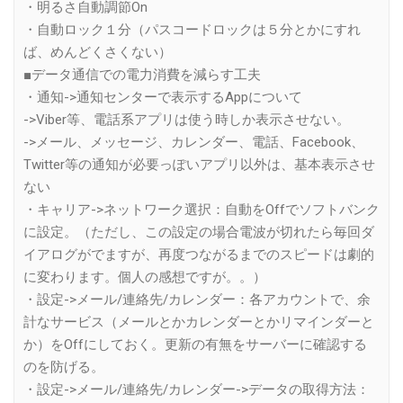
・明るさ自動調節On
・自動ロック１分（パスコードロックは５分とかにすれ
ば、めんどくさくない）
■データ通信での電力消費を減らす工夫
・通知->通知センターで表示するAppについて
->Viber等、電話系アプリは使う時しか表示させない。
->メール、メッセージ、カレンダー、電話、Facebook、
Twitter等の通知が必要っぽいアプリ以外は、基本表示させ
ない
・キャリア->ネットワーク選択：自動をOffでソフトバンク
に設定。（ただし、この設定の場合電波が切れたら毎回ダ
イアログがでますが、再度つながるまでのスピードは劇的
に変わります。個人の感想ですが。。）
・設定->メール/連絡先/カレンダー：各アカウントで、余
計なサービス（メールとかカレンダーとかリマインダーと
か）をOffにしておく。更新の有無をサーバーに確認する
のを防げる。
・設定->メール/連絡先/カレンダー->データの取得方法：