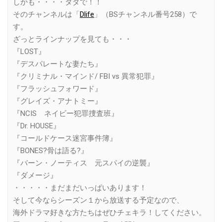
しかも・・・・タダで！！
そのチャンネルは「
Dlife
」（BSチャンネル番号258）で
す。
ざっとラインナップを見ても・・・
『LOST』
『デスパレートな妻たち』
『クリミナル・マインド/ FBI vs 異常犯罪』
『フラッシュフォワード』
『グレイズ・アナトミー』
『NCIS ネイビー犯罪捜査班』
『Dr. HOUSE』
『コールドケース迷宮事件簿』
『BONES?骨は語る?』
『バーン・ノーティス 元スパイの逆襲』
『ダメージ』
・・・・・まだまだいっぱいあります！
そして今ならシーズン１から放送する予定なので、
海外ドラマ好きな方たちはぜひチェキラ！してください。