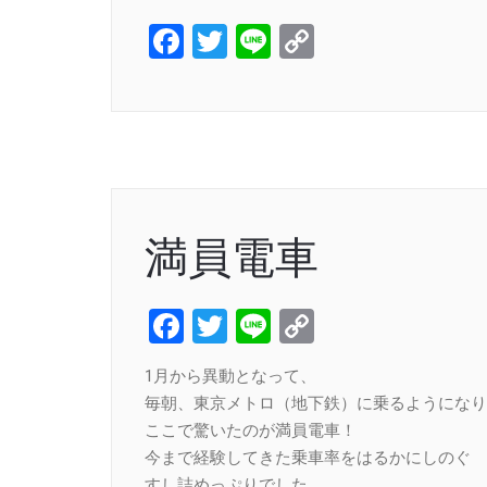
Facebook
Twitter
Line
Copy
Link
満員電車
Facebook
Twitter
Line
Copy
Link
1月から異動となって、
毎朝、東京メトロ（地下鉄）に乗るようになり
ここで驚いたのが満員電車！
今まで経験してきた乗車率をはるかにしのぐ
すし詰めっぷりでした。