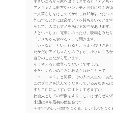
小さいころから家を出ようとすると「アメちゃ
アメちゃんは財布やハンカチと同列に並ぶ必須
一人暮らしをはじめてかれこれ10年以上たつ
外出するときには必ずアメを持ち歩いています
そして、人にもアメをあげる習性があります。
人といっしょに電車にのったり、映画をみたり
「アメちゃん食べる？」て聞きます。
「いらない」といわれると、ちょっぴりさみし
たかだかアメちゃんなのですが、小さいころか
自分のことながら思います。
そう考えると教育ってだいじですよね。
小学生くらいのころに教えられたことって、
「１＋１＝２」と同様、その人の人生の「あた
このブログを読んでくださっているみなさんは
すりこむにはさすがにオトナすぎますが、
社会人としての習慣をすりこむにはぜんぜん遅
来週は今年最初の勉強会です。
今年1年のいい習慣をつくる、いい流れをつく