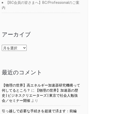
【BC会員の皆さまへ】BC/Professionalのご案
内
アーカイブ
ア
ー
カ
イ
ブ
最近のコメント
【物理の世界】高エネルギー加速器研究機構って
何してるところ？
に
【物理の世界】加速器の歴
史 | ビジネスクリエーターズ | 東京で社会人勉強
会／セミナー開催
より
引っ越しで必要な手続きを超速で済ます：前編