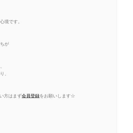
心境です。
ちが
、
り、
たい方はまず
会員登録
をお願いします☆