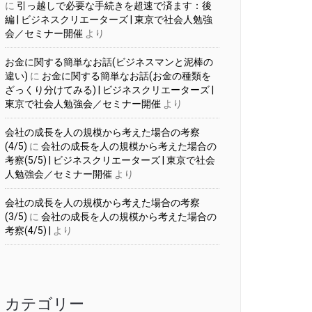
に
引っ越しで必要な手続きを超速で済ます：後
編 | ビジネスクリエーターズ | 東京で社会人勉強
会／セミナー開催
より
お金に関する簡単なお話(ビジネスマンと泥棒の
違い)
に
お金に関する簡単なお話(お金の種類を
ざっくり分けてみる) | ビジネスクリエーターズ |
東京で社会人勉強会／セミナー開催
より
会社の成長を人の規模から考えた場合の考察
(4/5)
に
会社の成長を人の規模から考えた場合の
考察(5/5) | ビジネスクリエーターズ | 東京で社会
人勉強会／セミナー開催
より
会社の成長を人の規模から考えた場合の考察
(3/5)
に
会社の成長を人の規模から考えた場合の
考察(4/5) |
より
カテゴリー