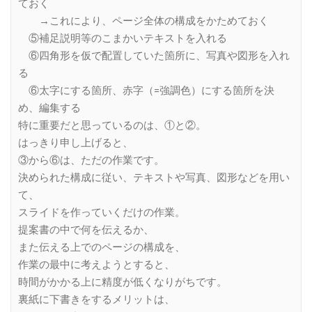
ておく
→これにより、ページ全体の構成をかためておく
⑤補足説明等のこまかいテキストを入れる
⑥四角形を仮で配置していた箇所に、写真や図形を入れ
る
⑥太字にする箇所、赤字（=強調色）にする箇所を決
め、編集する
特に重要だと思っているのは、①と②。
はっきり申し上げると、
③から⑥は、ただの作業です。
決められた構成に従い、テキストや写真、図形などを用い
て、
スライドを作っていくだけの作業。
提案書の中で何を伝えるか、
また伝える上でのページの構成を、
作業の最中に考えようとすると、
時間がかかる上に精度が低くなりがちです。
裏紙に下書きをするメリットは、