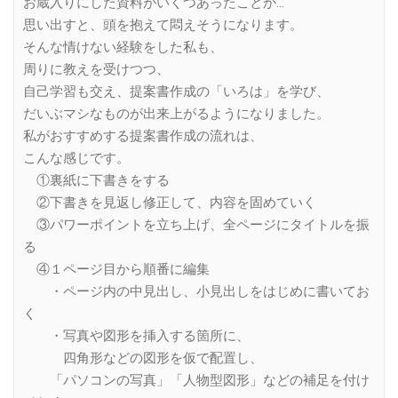
お蔵入りにした資料がいくつあったことか…
思い出すと、頭を抱えて悶えそうになります。
そんな情けない経験をした私も、
周りに教えを受けつつ、
自己学習も交え、提案書作成の「いろは」を学び、
だいぶマシなものが出来上がるようになりました。
私がおすすめする提案書作成の流れは、
こんな感じです。
①裏紙に下書きをする
②下書きを見返し修正して、内容を固めていく
③パワーポイントを立ち上げ、全ページにタイトルを振
る
④１ページ目から順番に編集
・ページ内の中見出し、小見出しをはじめに書いてお
く
・写真や図形を挿入する箇所に、
四角形などの図形を仮で配置し、
「パソコンの写真」「人物型図形」などの補足を付け