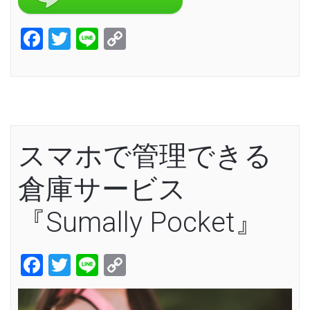
Facebook
Twitter
Line
Copy
Link
スマホで管理できる
倉庫サービス
『Sumally Pocket』
Facebook
Twitter
Line
Copy
Link