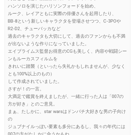
ハンソロを演じたハリソンフォードを始め、
ルーク、レイアともに実際の俳優さんを起用したり、
BB-8という新しいキャラクタを登場させつつ、C-3POや
R2-D2、チューバッカなど
過去のキャラクタも大切にして、過去のファンからも不満
が出ないような作りになっていました。
エイブライムス監督お得意のCGも美しく、内容や戦闘シー
ンもルーカスフィルムを
きれいに踏襲（といったら失礼かもしれませんが、少なく
とも100%以上のもの）
して作成されていました。
さすが！の一言。
大満足で鑑賞を終えましたが、一緒に行った人は「007の
方が好き」とのご意見。
まぁ、たしかに、star warsはドンパチ大好きな男の子向け
の
ジュブナイルっぽい要素も多分にあるし、我々の年代には
007の方がたしかに合うかもね、