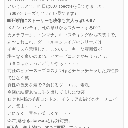
ということで、昨日は007 spectreを見てきました。
（007シリーズもだいたい見てます）
⬛︎圧倒的にストーリーも映像も大人っぽい007
メキシコシティ、死の祭りからスタートする007。
カメラワーク、トンマナ、キャスティングから衣装まで、
あ〜これこれ、ダニエル＝クレイグのシリーズは
イギリスを意識した、このスモーキーな雰囲気が
堪らなく良いのよね、とオープニングからうっとり。
（タコはちょっとどうかなぁ・・・）
前任のピアース＝ブロスナンほどチャラチャラした男性像
ではなく笑、
真性の色男を素で？演じるダニエル。素敵。
今回は結構女性に手を出してましたね笑
ロケもMI6の拠点ロンドン、イタリア市街でのカーチェイ
ス、雪山・・・と
とにかく、景色が美しくて・・・
CGで魅せるstarwarsとは好対照。
⬛︎正直、個人的には007に軍配。でも・・・