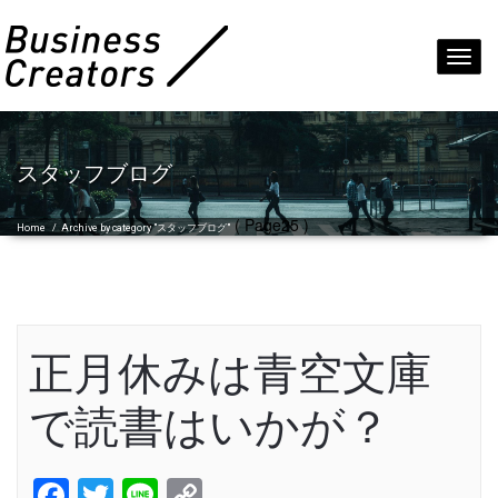
Toggl
navig
スタッフブログ
( Page25 )
Home
/
Archive by category "スタッフブログ"
正月休みは青空文庫
で読書はいかが？
Facebook
Twitter
Line
Copy