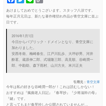
Link
あけましておめでとうございます。スタッフ八須です。
毎年正月元旦は、新たな著作権切れ作品が青空文庫に並ぶ
日です。
2016年1月1日
今日からパブリック・ドメインとなり、青空文庫に
加わりました。
安西冬衛、梅崎春生、江戸川乱歩、大坪砂男、河井
酔茗、蔵原伸二郎、式場隆三郎、高見順、谷崎潤一
郎、中勘助、森下雨村、山川方夫、米川正夫
引用元：
青空文庫
今年は私の好きな谷崎潤一郎が！これは読むしかない！
おすすめは『瘋癲老人日記』『春琴抄』『少将滋幹の母』
『鍵』です。
と言ってもまだ春琴抄しか公開されていませんが…。