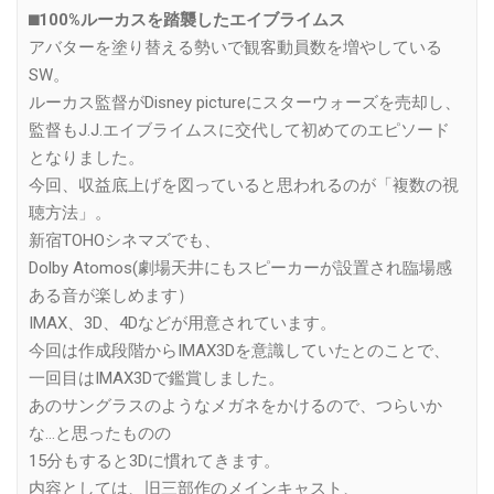
⬛︎100%ルーカスを踏襲したエイブライムス
アバターを塗り替える勢いで観客動員数を増やしている
SW。
ルーカス監督がDisney pictureにスターウォーズを売却し、
監督もJ.J.エイブライムスに交代して初めてのエピソード
となりました。
今回、収益底上げを図っていると思われるのが「複数の視
聴方法」。
新宿TOHOシネマズでも、
Dolby Atomos(劇場天井にもスピーカーが設置され臨場感
ある音が楽しめます）
IMAX、3D、4Dなどが用意されています。
今回は作成段階からIMAX3Dを意識していたとのことで、
一回目はIMAX3Dで鑑賞しました。
あのサングラスのようなメガネをかけるので、つらいか
な…と思ったものの
15分もすると3Dに慣れてきます。
内容としては、旧三部作のメインキャスト、