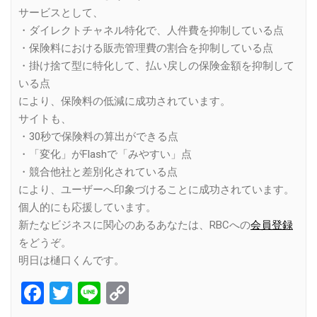
サービスとして、
・ダイレクトチャネル特化で、人件費を抑制している点
・保険料における販売管理費の割合を抑制している点
・掛け捨て型に特化して、払い戻しの保険金額を抑制して
いる点
により、保険料の低減に成功されています。
サイトも、
・30秒で保険料の算出ができる点
・「変化」がFlashで「みやすい」点
・競合他社と差別化されている点
により、ユーザーへ印象づけることに成功されています。
個人的にも応援しています。
新たなビジネスに関心のあるあなたは、RBCへの
会員登録
をどうぞ。
明日は樋口くんです。
Facebook
Twitter
Line
Copy
Link