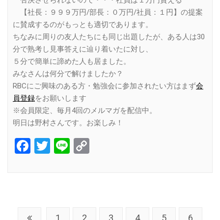
否決させられないので・・・社員は１万円貰える
【社長：９９９万円/部長：０万円/社員：１円】の提案
に賛成するのがもっとも適切であります。
ちなみに周りの友人たちにも同じ出題したが、ある人は30
分で熟考し見事答えに辿り着いたに対し、
５分で簡単に諦めた人も居ました。
みなさんは何分で解けましたか？
RBCにご興味のある方・勉強会に参加されたい方はまず
会
員登録
をお願いします
※会員限定、毎月4回のメルマガを配信中。
明日は野村さんです。お楽しみ！
Facebook
Twitter
Line
Copy
Link
1
2
3
4
5
6