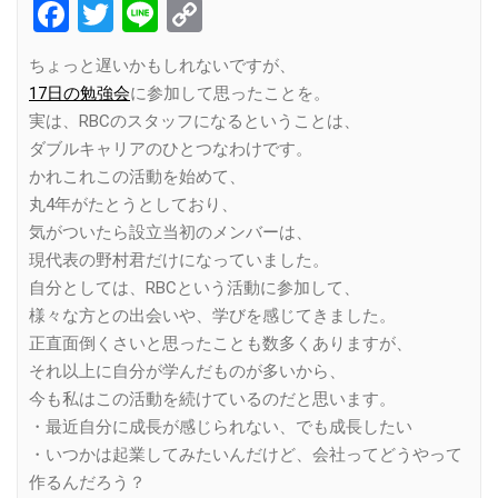
Facebook
Twitter
Line
Copy
Link
ちょっと遅いかもしれないですが、
17日の勉強会
に参加して思ったことを。
実は、RBCのスタッフになるということは、
ダブルキャリアのひとつなわけです。
かれこれこの活動を始めて、
丸4年がたとうとしており、
気がついたら設立当初のメンバーは、
現代表の野村君だけになっていました。
自分としては、RBCという活動に参加して、
様々な方との出会いや、学びを感じてきました。
正直面倒くさいと思ったことも数多くありますが、
それ以上に自分が学んだものが多いから、
今も私はこの活動を続けているのだと思います。
・最近自分に成長が感じられない、でも成長したい
・いつかは起業してみたいんだけど、会社ってどうやって
作るんだろう？