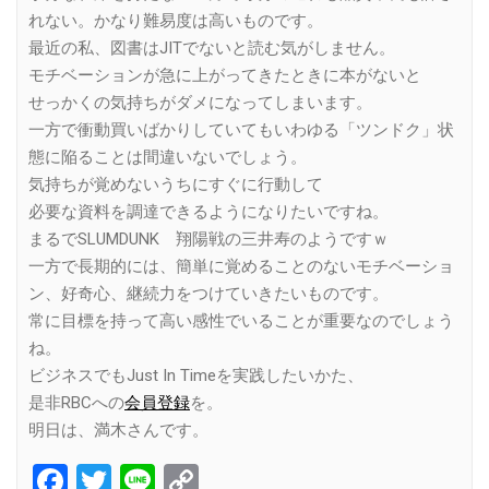
れない。かなり難易度は高いものです。
最近の私、図書はJITでないと読む気がしません。
モチベーションが急に上がってきたときに本がないと
せっかくの気持ちがダメになってしまいます。
一方で衝動買いばかりしていてもいわゆる「ツンドク」状
態に陥ることは間違いないでしょう。
気持ちが覚めないうちにすぐに行動して
必要な資料を調達できるようになりたいですね。
まるでSLUMDUNK 翔陽戦の三井寿のようですｗ
一方で長期的には、簡単に覚めることのないモチベーショ
ン、好奇心、継続力をつけていきたいものです。
常に目標を持って高い感性でいることが重要なのでしょう
ね。
ビジネスでもJust In Timeを実践したいかた、
是非RBCへの
会員登録
を。
明日は、満木さんです。
Facebook
Twitter
Line
Copy