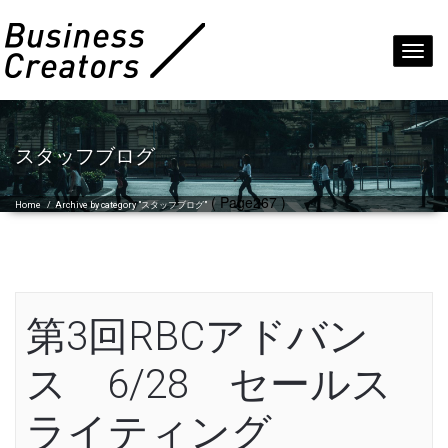
Toggl
navig
スタッフブログ
( Page267 )
Home
/
Archive by category "スタッフブログ"
第3回RBCアドバン
ス 6/28 セールス
ライティング