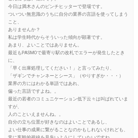
今日は満木さんのピンチヒッターで登場です。
ついつい無意識のうちに自分の業界の言語を使ってしまう
こと、
ありませんか？
私は学生時代からそういった傾向が顕著です。
あまり、よいことではありません。
最近もPASMOで最寄り駅の改札でエラーが発生したとき
に、
「早く出庫処理してください！」と言ってみたり、
「ザギンでチャンネーとシース」（やりすぎか・・・）
業界の方にはわかる単語ではあれ、
偏った言語ですよね。。
最近の若者のコミュニケーション低下云々は叫ばれていま
すが、
人のこといえませんね。。
自分の立ち位置が好きなのはよいことであるし、
よい仕事の成果に繋がることなのかもしれないけれども、
常に客観的視線を見失いようにしていたいですね。