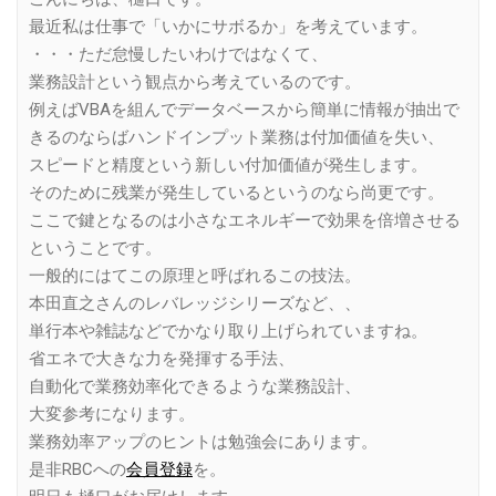
最近私は仕事で「いかにサボるか」を考えています。
・・・ただ怠慢したいわけではなくて、
業務設計という観点から考えているのです。
例えばVBAを組んでデータベースから簡単に情報が抽出で
きるのならばハンドインプット業務は付加価値を失い、
スピードと精度という新しい付加価値が発生します。
そのために残業が発生しているというのなら尚更です。
ここで鍵となるのは小さなエネルギーで効果を倍増させる
ということです。
一般的にはてこの原理と呼ばれるこの技法。
本田直之さんのレバレッジシリーズなど、、
単行本や雑誌などでかなり取り上げられていますね。
省エネで大きな力を発揮する手法、
自動化で業務効率化できるような業務設計、
大変参考になります。
業務効率アップのヒントは勉強会にあります。
是非RBCへの
会員登録
を。