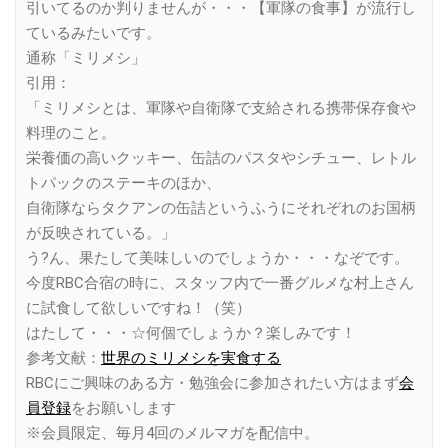
引いてるのか判りませんが・・・【軍隊の食事】が流行し
ているみたいです。
通称「ミリメシ」
引用：
「ミリメシとは、軍隊や自衛隊で支給される携帯保存食や
料理のこと。
栄養価の高いクッキー、缶詰のパスタやシチュー、レトル
トパックのステーキのほか、
自衛隊ならタクアンの缶詰というふうにそれぞれのお国柄
が反映されている。」
う?ん、果たして美味しいのでしょうか・・・なぞです。
今度RBC合宿の時に、スタッフ内で一番グルメな村上さん
に試食して欲しいですね！（笑）
はたして・・・☆何個でしょうか？楽しみです！
参考文献：
世界のミリメシを実食する
RBCにご興味のある方・勉強会に参加されたい方はまず
会
員登録
をお願いします
※会員限定、毎月4回のメルマガを配信中。