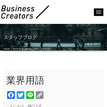
Toggl
navig
スタッフブログ
( Page259 )
Home
/
Archive by category "スタッフブログ"
業界用語
Facebook
Twitter
Line
Copy
Link
こんにちは、樋口です。