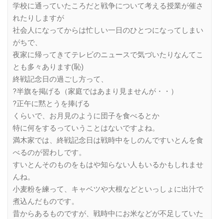
学校に通っていたころだと戦争について考える授業が催さ
れたりしますが
社会人になってからは忙しい一日のひとつになってしまい
がちで、
夜家に帰ってきてテレビのニュースで気づいたりなんてこ
とも多々あります(恥)
終戦記念日の過ごし方って、
?半旗を掲げる（家庭ではあまり見ませんが・・）
?正午に黙とうを捧げる
くらいで、お月見のように団子を食べるとか
特に何をするっていうことはないですよね。
満木家では、終戦記念日は戦時中をしのんですいとんを食
べるのが習わしです。
すいとんそのものをもはや知らない人もいるかもしれませ
んね。
小麦粉を練って、キャベツや大根などといっしょに出汁で
煮込んだものです。
昔からあるものですが、戦時中にお米などが不足していた