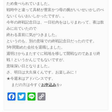
ため食べられていました。
戦時中と違って具材が豊富かつ母の腕がいいせいかしのべ
ないくらいおいしかったですが。。
今年の終戦記念日は、一日社内をはしりまわって、夜は飲
みに出ていたので
終わる直前に気がつきました。
というのも、別の意味での終戦記念日だったのです。
5年間勤めた会社を退職しました。
週明けからまたすぐに戦地を移して開戦なのであまり終
戦！というかんじでもないですが、
意味深い日となりました。
さ、明日は大久保くんです。お楽しみに！
★今週末はアドバンスです。
まだの方は今すぐ
お申込み
を♪
Facebook
Twitter
Line
Copy
Link