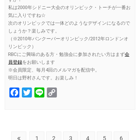
私は2000年シドニー大会のオリンピック・トーチが一番お
気に入りですね☆
次のオリンピックでは一体どのようなデザインになるので
しょうか？楽しみです。
（※2010年バンクーバーオリンピック/2012年ロンドンオ
リンピック）
RBCにご興味のある方・勉強会に参加されたい方はまず
会
員登録
をお願いします
※会員限定、毎月4回のメルマガを配信中。
明日は野村さんです。お楽しみ！
Facebook
Twitter
Line
Copy
Link
1
2
3
4
5
6