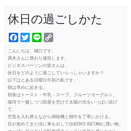
休日の過ごしかた
Facebook
Twitter
Line
Copy
Link
こんにちは、樋口です。
満木さんに替わり連投します。
ビジネスパーソンの皆さんは、
休日をどのように過ごしていらっしゃいますか？
以下はとある日曜日午前の私です。
朝は早めに起きる。
朝食はトースト・牛乳・スープ、フルーツヨーグルト。
珈琲で一服しつつ部屋を空けて太陽の光をいっぱい浴び
て、
空気を入れ替えながら掃除機と雑巾を丁寧にかける。
目が覚めてきた頃に車を出してQUEEN’S ISETANに買い物。