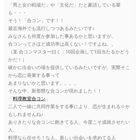
「男と女の戦場だ」や「文化だ」だと豪語している輩
も・・・
そう！「合コン」です！！
最近海外でも流行しつつあるみたいです♪
みなさんも何度か参加した事あるかと思いますが、
合コンってさほど成功率は高くない！ですよね。。
（某 合コンマスター曰く：10回企画して1回当たるかどう
かだ！）
確かに出会いの場を提供しているみたいですが、実際そこ
から恋に発展する事って
あまりないかと思います。。。。
そんな中、新形態な合コンが現れました！！
「
料理教室合コン
」
二人で一緒に共同作業をする事により、恋が生まれる☆か
もしれませんね♪
ありきたりな合コンに飽きてる人、今度こそ成就させたい
人、
料理なら任せろ！な人、新しい出会いを求めてる人