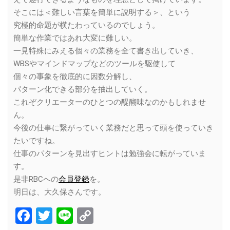
そこには＜難しい言葉を簡単に説明する＞、という
究極的命題が横たわっているのでしょう。
簡単な作業ではあれ大変に難しい。
一見特殊にみえる個々の業務を全て書き出していき、
WBSやマインドマップなどのツールを駆使して
個々の事象を徹底的に因数分解し、
パターン化できる部分を抽出していく。
これぞクリエーターのひとつの醍醐味なのかもしれませ
ん。
今後の仕事に繋がっていく業務だと思って頭を使っていき
たいですね。
仕事のパターンを見出すヒントは勉強会に転がっていま
す。
是非RBCへの
会員登録
を。
明日は、大久保さんです。
Facebook
Twitter
Line
Copy