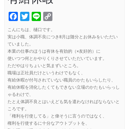
Facebook
Twitter
Line
Copy
Link
こんにちは、樋口です。
実は小職、体調不良につき8月は随分とお休みをいただい
ていました。
本業の仕事のほうは有休を有効的（×友好的）に
使いつつ何とかやりくりさせていただいています。
ただやはりちょいと気まずいところ。
職場は正社員だけというわけでもなく、
有給休暇が付与されていない職員のかたもいらしたり、
有給休暇を消化したくてもできない立場のかたもいらっし
ゃるわけで、
たとえ体調不良とはいえども気を遣わなければならないと
ころです。
「権利を行使してる」と偉そうに言うのではなく、
権利を行使するに十分なアウトプットを、