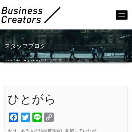
Toggl
navig
スタッフブログ
( Page257 )
Home
/
Archive by category "スタッフブログ"
ひとがら
Facebook
Twitter
Line
Copy
Link
今日、ある人の結婚披露宴に参加していたが、