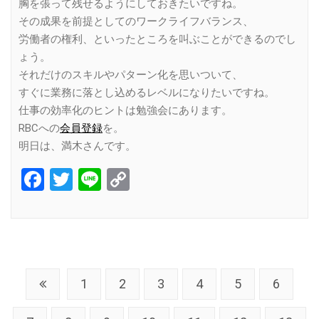
胸を張って残せるようにしておきたいですね。
その成果を前提としてのワークライフバランス、
労働者の権利、といったところを叫ぶことができるのでし
ょう。
それだけのスキルやパターン化を思いついて、
すぐに業務に落とし込めるレベルになりたいですね。
仕事の効率化のヒントは勉強会にあります。
RBCへの
会員登録
を。
明日は、満木さんです。
Facebook
Twitter
Line
Copy
Link
1
2
3
4
5
6