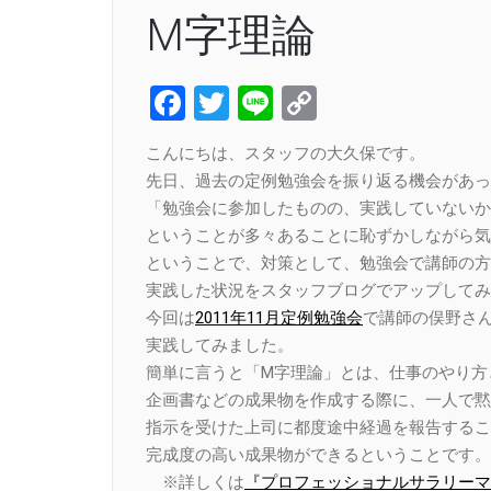
M字理論
Facebook
Twitter
Line
Copy
Link
こんにちは、スタッフの大久保です。
先日、過去の定例勉強会を振り返る機会があっ
「勉強会に参加したものの、実践していないか
ということが多々あることに恥ずかしながら気
ということで、対策として、勉強会で講師の方
実践した状況をスタッフブログでアップしてみ
今回は
2011年11月定例勉強会
で講師の俣野さ
実践してみました。
簡単に言うと「M字理論」とは、仕事のやり方
企画書などの成果物を作成する際に、一人で黙
指示を受けた上司に都度途中経過を報告するこ
完成度の高い成果物ができるということです。
※詳しくは
『プロフェッショナルサラリーマ