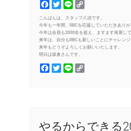
Facebook
Twitter
Line
Copy
Link
こんばんは、スタッフ八須です。
今年も一年間、RBCを応援していただきあり
今年は会員も2000名を超え、ますます発展し
来年は、自分もRBCも新しいことにチャレン
来年もどうぞよろしくお願いいたします。
明日は坂倉さんです。
Facebook
Twitter
Line
Copy
Link
やるからできる20