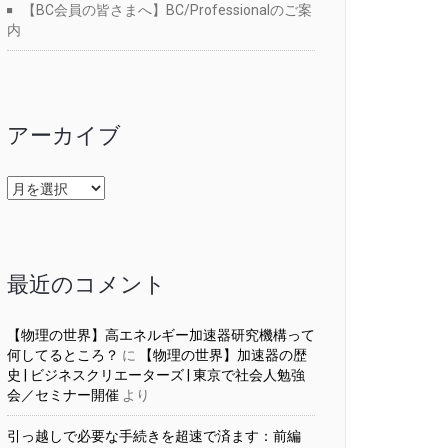
【BC会員の皆さまへ】BC/Professionalのご案
内
アーカイブ
ア
ー
カ
イ
ブ
最近のコメント
【物理の世界】高エネルギー加速器研究機構って
何してるところ？
に
【物理の世界】加速器の歴
史 | ビジネスクリエーターズ | 東京で社会人勉強
会／セミナー開催
より
引っ越しで必要な手続きを超速で済ます：前編