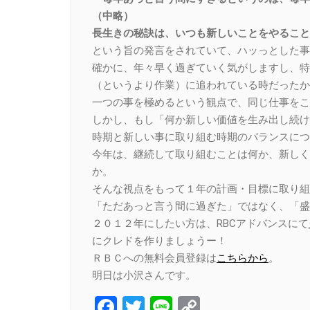
（中略）
長生きの秘訣は、いつも新しいことをやること
という旨の発言をされていて、ハッっとした事
確かに、年々早く過ぎていく気がしますし、特
（というより作業）に追われている時だったか
一つの事を極めるという観点で、同じ仕事をこ
しかし、もし「何か新しい価値を生み出し続け
時期と新しい事に取り組む時期のバランスにつ
今年は、継続して取り組むことは何か、新しく
か。
そんな視点をもって１年の計画・目標に取り組
「ただあっと言う間に過ぎた」ではなく、「盛
２０１２年にしたい方は、RBCアドバンスにて
にクレドを作りましょうー！
ＲＢＣへの無料会員登録は
こちらから
。
明日は小沢さんです。
Facebook
Twitter
Line
Copy