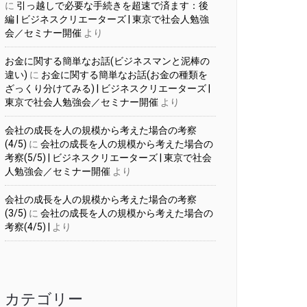
に
引っ越しで必要な手続きを超速で済ます：後
編 | ビジネスクリエーターズ | 東京で社会人勉強
会／セミナー開催
より
お金に関する簡単なお話(ビジネスマンと泥棒の
違い)
に
お金に関する簡単なお話(お金の種類を
ざっくり分けてみる) | ビジネスクリエーターズ |
東京で社会人勉強会／セミナー開催
より
会社の成長を人の規模から考えた場合の考察
(4/5)
に
会社の成長を人の規模から考えた場合の
考察(5/5) | ビジネスクリエーターズ | 東京で社会
人勉強会／セミナー開催
より
会社の成長を人の規模から考えた場合の考察
(3/5)
に
会社の成長を人の規模から考えた場合の
考察(4/5) |
より
カテゴリー