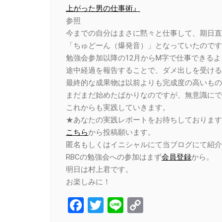
上がった男の仕事術』
参照
今までの自分はまさに黙々と仕事して、期日直
「ちゅどーん（爆発音）」となっていたのです
勉強会参加以降の12月からM字で仕事できる
途中経過を報告することで、ダメ出しを受ける
最終的な成果物は以前よりも完成度の高いもの
まだまだ始めたばかりなのですが、無意識にで
これからも実践していきます。
★あなたの実践レポートをお待ちしております
こちら
から投稿願います。
匿名もしくはイニシャルにて当ブログにて紹介
RBCの勉強会への参加はまず
会員登録
から。
明日は村上君です。
お楽しみに！
Facebook
Twitter
Line
Copy
Link