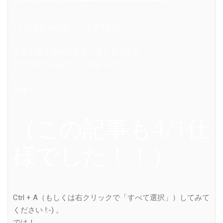
↑これはなんかほっこりですねー。
企業も個人もみなさん、楽しそうです。
アナタはどんなウソつきましたか？
では！
（この記事も4/1仕
様でした！！）
Ctrl + A（もしくは右クリックで「すべて選択」）してみて
ください !:-) 。
では！