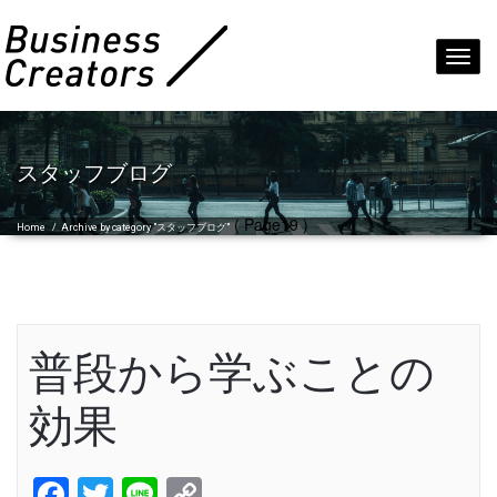
Toggl
navig
スタッフブログ
( Page19 )
Home
/
Archive by category "スタッフブログ"
普段から学ぶことの
効果
Facebook
Twitter
Line
Copy