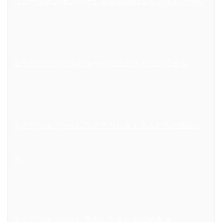
【ゴールデンボンバー】鬼龍院翔のエイプリルフール
エイプリルフールのルールにTLがざわついてるｗ
エイプリルフールにワクテカしまくる人たちが面白い
ｗ
エイプリルフールに告白した人たちの結末ｗ