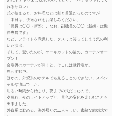
B1にもアトリエはるかが入ってたり。（ヘアセットしてく
れるサロン）
式が始まると、お料理などは割と普通だったのですが
「本日は、快適な旅をお楽しみください」
「機長は◯◯（新郎）、なお、副機長の◯◯（新婦）は機
長専属です」
など、フライトを意識した、クスっと笑ってしまう気の利
いた演出。
そして、驚いたのが、ケーキカットの後の、カーテンオー
プン！
会場奥のカーテンが開くと、そこには飛行場が。
思わず歓声。
ほかの、外資系のホテルでも見ることのできない、スペシ
ャルな演出でした。
明るい時間から始まり、夜までの式だったので、
夕暮れ、夜のライトアップと、景色の変化を楽しむことも
出来ました。
外資系に勤める、海外帰りの二人らしい、素敵な結婚式で