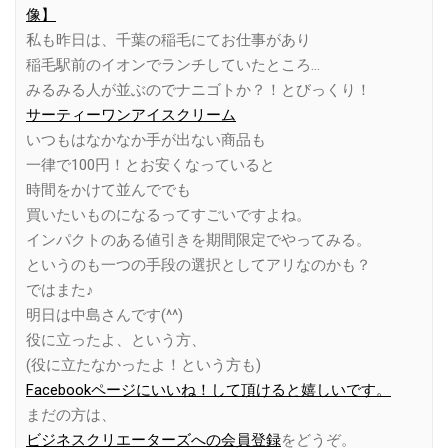
像】
私も昨日は、千葉の稲毛にてお仕事があり
稲毛駅前のイオンでランチしていたところ…
みるみる人が並ぶのでナニゴトか？！とびっくり！
サーティーワンアイスクリーム
いつもはなかなか手が出ない商品も
一律で100円！とお安くなっていると
時間をかけて並んででも
買いたいものになるってすごいですよね。
インパクトのある値引きを期間限定でやってみる。
というのも一つの手段の選択としてアリなのかも？
ではまた♪
明日は中島さんです(^^)
役に立ったよ、という方、
(役に立たなかったよ！という方も)
Facebookページにいいね！して頂けると嬉しいです。
まだの方は、
ビジネスクリエーターズへの会員登録
をどうぞ。