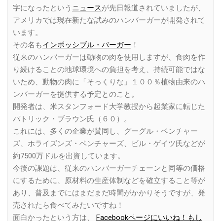
字になったという
ニュース
が先日報道されていましたが、
アメリカでは現在新たな試みのハンバーガーが開発されて
います。
その名も
インポッシブル・バーガー
！
従来のハンバーガーは動物の肉を使用しますが、食肉を作
り続けることの地球環境への負担を考え、持続可能ではな
いため、動物の肉に「そっくりな」１００％植物由来のハ
ンバーガーを提供する予定とのこと。
開発者は、米スタンフォード大学教授から起業家に転じた
パトリック・ブラウン氏（６０）。
これには、多くの企業が賛同し、グーグル・ベンチャー
ズ、ホライズンズ・ベンチャーズ、ビル・ゲイツ氏などが
約7500万ドルを出資しています。
今後の課題は、従来のハンバーガーチェーンと同等の価格
にするために、原材料の生産体制などを確立すること等が
あり、普及までにはまだまだ時間がかかりそうですが、発
売されたら食べてみたいですね！
面白かったという方は、
Facebookページにいいね！もし