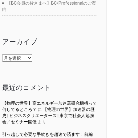
【BC会員の皆さまへ】BC/Professionalのご案
内
アーカイブ
ア
ー
カ
イ
ブ
最近のコメント
【物理の世界】高エネルギー加速器研究機構って
何してるところ？
に
【物理の世界】加速器の歴
史 | ビジネスクリエーターズ | 東京で社会人勉強
会／セミナー開催
より
引っ越しで必要な手続きを超速で済ます：前編