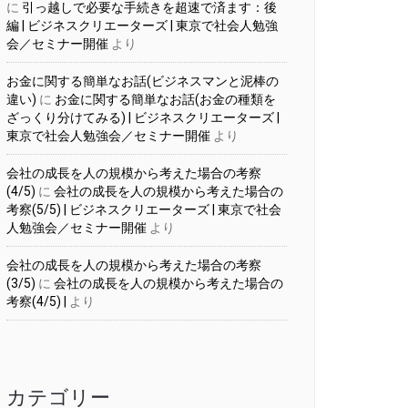
に
引っ越しで必要な手続きを超速で済ます：後
編 | ビジネスクリエーターズ | 東京で社会人勉強
会／セミナー開催
より
お金に関する簡単なお話(ビジネスマンと泥棒の
違い)
に
お金に関する簡単なお話(お金の種類を
ざっくり分けてみる) | ビジネスクリエーターズ |
東京で社会人勉強会／セミナー開催
より
会社の成長を人の規模から考えた場合の考察
(4/5)
に
会社の成長を人の規模から考えた場合の
考察(5/5) | ビジネスクリエーターズ | 東京で社会
人勉強会／セミナー開催
より
会社の成長を人の規模から考えた場合の考察
(3/5)
に
会社の成長を人の規模から考えた場合の
考察(4/5) |
より
カテゴリー