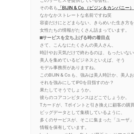
このサービスを提供している会社、
その名も
「BIJIN & Co.（ビジン＆カンパニー
なかなかストレートな名前ですね笑
容姿だけにとどまらない、きらめいた生き方を
女性たちの情報がたくさん詰まっています。
⬛︎サービスを立ち上げる時の着目点
さて、こんなにたくさんの美人さん、
時計やお天気だけで終わるのは、もったいない
美人を集めているビジネスといえば、そう
モデル事務所がありますね。
このBIJIN & Co.も、強みは美人時計か、美人
それを強みにしてIPOを目指すのか？
果たしてそうでしょうか。
彼らのコアコンピタンスはどこでしょうか。
Tカードが、Tポイントと引き換えに顧客の購
ビッグデータとして集積しているように、
多くのサービスが、そこに集まった「ユーザ」
情報を保有しています。