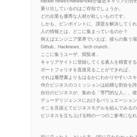
hacker newsやNewsPicksが最近キャリアの分
乗り出しているのはご存知でしょうか。
どの企業も優秀な人材が欲しいものです。
しかも、ピンポイントに、課題を解決してくれ
人の情報とは、どこに集まっているのか？
例えばエンジニア業界でいえば、彼らの集う場
Github、Hacknews、tech crunch…
ここに集うユーザ、閲覧者…
キャリアサイトに登録してくる素人を精査する
ポートフォリオを直接見ることができれば…
それは履歴書よりもはるかにわかりやすいスキ
仲介ビジネスのコミッションは結構な割合を誇
自分のビジネスが、集める「専門的な人」、彼
デューデリジェンスにおけるバリュエーション
そこを見据えてビジネスモデルを組んでみるの
ビジネスを立ち上げる時の一つのご参考になれ
役に立ったよ、という方、(役に立たなかったよ