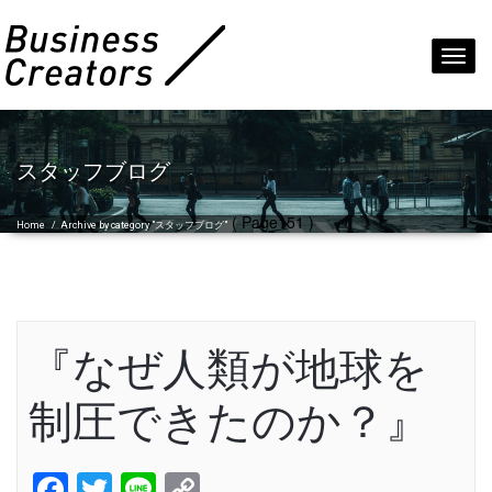
Toggl
navig
スタッフブログ
( Page151 )
Home
/
Archive by category "スタッフブログ"
『なぜ人類が地球を
制圧できたのか？』
Facebook
Twitter
Line
Copy