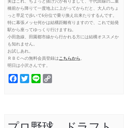
実はこれ、ちょっと抜け穴が有りまして、千代田線の二重
橋前から降りて一度地上に上がってからだと、大人のちょ
っと早足で歩いて6分位で乗り換え出来たりするんです。
特に幕張メッセ何かは結構距離有りますので、これで始発
駅から座ってゆっくり行けますね。
小田急線、田園都市線から行かれる方には結構オススメか
も知れません。
お試しあれ。
ＲＢＣへの無料会員登録は
こちらから
。
明日は小沢さんです。
Facebook
Twitter
Line
Copy
Link
プロ野球 ドラフト