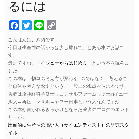
るには
Facebook
Twitter
Line
Copy
Link
こんばんは、八須です。
今日は生産性の話からは少し離れて、とある本のお話で
す。
最近ですね、「
イシューからはじめよ
」という本を読みま
した。
この本は、物事の考え方が変わる…のではなく、考えるこ
と自体を考えなおすという、一段上の視点からの本です。
著者は脳神経科学修士→コンサルファーム→博士inイェー
ル大→再度コンサル→ヤフー日本という人なんですが
この本が書かれるきっかけとなった著者のブログのエント
リーが↓
圧倒的に生産性の高い人（サイエンティスト）の研究スタ
イル