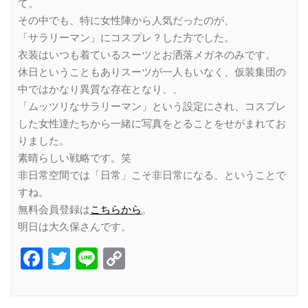
て。
その中でも、特に女性陣から人気だったのが、
「サラリーマン」にコスプレ？した方でした。
衣装はいつも着ているスーツとお洒落メガネのみです。
休日ということもありスーツが一人もいなく、仮装集団の
中ではかなり異質な存在となり、、
「ムッツリなサラリーマン」という設定にされ、コスプレ
した女性達たちから一緒に写真をとることをせがまれてお
りました。
素晴らしい戦略です。笑
非日常空間では「日常」こそ非日常になる、ということで
すね。
無料会員登録は
こちらから
。
明日は大久保さんです。
Facebook
Twitter
Line
Copy
Link