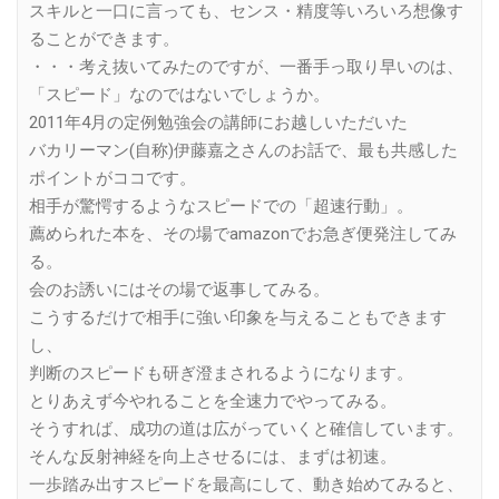
スキルと一口に言っても、センス・精度等いろいろ想像す
ることができます。
・・・考え抜いてみたのですが、一番手っ取り早いのは、
「スピード」なのではないでしょうか。
2011年4月の定例勉強会の講師にお越しいただいた
バカリーマン(自称)伊藤嘉之さんのお話で、最も共感した
ポイントがココです。
相手が驚愕するようなスピードでの「超速行動」。
薦められた本を、その場でamazonでお急ぎ便発注してみ
る。
会のお誘いにはその場で返事してみる。
こうするだけで相手に強い印象を与えることもできます
し、
判断のスピードも研ぎ澄まされるようになります。
とりあえず今やれることを全速力でやってみる。
そうすれば、成功の道は広がっていくと確信しています。
そんな反射神経を向上させるには、まずは初速。
一歩踏み出すスピードを最高にして、動き始めてみると、