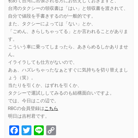
初めて台湾に出張される方にお伝えしておきますと、
台湾のタクシーの領収書は「はい」と領収書を渡されて、
自分で値段を手書きするのが一般的です。
また、タクシーによっては「ない」とか、
「ごめん、きらしちゃってる」とか言われることがありま
す。
こういう車に乗ってしまったら、あきらめるしかありませ
ん。
イライラしても仕方がないので、
あぁ、ハズレちゃったなぁとすぐに気持ちを切り替えまし
ょう（笑）。
当たりを引くか、はずれを引くか、
タクシーで運試ししてみるのも結構面白いですよ。
では、今日はこの辺で。
RBCの会員登録は
こちら
明日は吉村君です。
Facebook
Twitter
Line
Copy