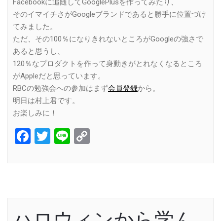
Facebookに追随してGooglePlusを作ってみたり、
そのイマイチさがGoogleブランドであると勝手に位置づけ
てみました。
ただ、その100％になりきれないところがGoogleの強さで
あると思うし、
120％なプロダクトを作って身動きがとれなくなるところ
がAppleだと思っています。
RBCの勉強会への参加はまず
会員登録
から。
明日は村上君です。
お楽しみに！
Facebook
Twitter
Line
Copy
Link
ハロウィンから学ん