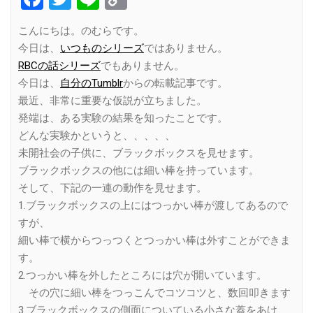
Link
こんにちは。のむらです。
今日は、
いつものシリーズ
ではありません。
RBCの話シリーズ
でもありません。
今日は、
自分のTumblr
からの転載記事です。
最近、非常に重要な仮説が立ちました。
発端は、ある実験の結果を知ったことです。
どんな実験かというと、、、、、
未開社会の子供に、ブラックボックスを見せます。
ブラックボックスの他には細い棒を持っています。
そして、下記の一連の動作を見せます。
1.ブラックボックスの上にはつっかい棒が渡してあるので
すが、
細い棒で横からつっつくとつっかい棒は外すことができま
す。
2.つっかい棒を外したところには穴が開いています。
その穴に細い棒をつっこんでコツコツと、数回叩きます
3.ブラックボックスの側面についている小さな蓋をあけ