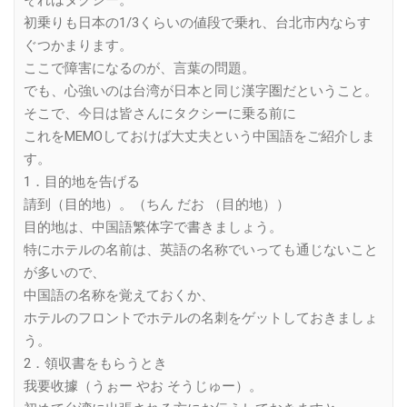
初乗りも日本の1/3くらいの値段で乗れ、台北市内ならす
ぐつかまります。
ここで障害になるのが、言葉の問題。
でも、心強いのは台湾が日本と同じ漢字圏だということ。
そこで、今日は皆さんにタクシーに乗る前に
これをMEMOしておけば大丈夫という中国語をご紹介しま
す。
1．目的地を告げる
請到（目的地）。（ちん だお （目的地））
目的地は、中国語繁体字で書きましょう。
特にホテルの名前は、英語の名称でいっても通じないこと
が多いので、
中国語の名称を覚えておくか、
ホテルのフロントでホテルの名刺をゲットしておきましょ
う。
2．領収書をもらうとき
我要收據（うぉー やお そうじゅー）。