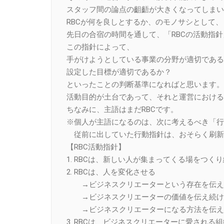
スタッフ間の論点の齟齬が大きくなってしまい
RBCが何を良しとするか、のモノサシとして、
先日の合宿の時間を通して、「RBCの活動指
この指針によって、
手がけようとしている事業の分野が適切である
設定した目標が適切であるか？
といったことの判断基準になればと思います。
活動目的が土台であって、それと運営における
ちなみに、主語はまだRBCです。
※個人が主語になるのは、次に考えるべき「行
従前に出していた行動指針は、おそらく刷新
【RBC活動指針】
1. RBCは、新しい人が集まってくる場をつく
2. RBCは、人を変化させる
→ビジネスクリエーターという存在を伝え
→ビジネスクリエーターの価値を伝え続け
→ビジネスクリエーターになる方法を伝え
3. RBCは、ビジネスクリエーターに愛される