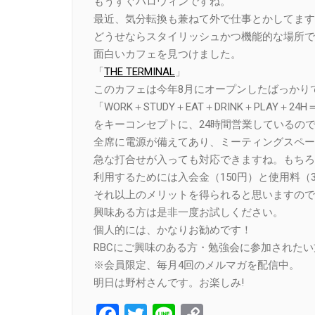
もうすぐハロウィンですね。
最近、気分転換も兼ねて外で仕事とかしてます
どうせならスタイリッシュかつ機能的な場所で
面白いカフェを見つけました。
「
THE TERMINAL
」
このカフェは今年8月にオープンしたばっかり
「WORK＋STUDY＋EAT＋DRINK＋PLAY＋24H＝
をキーコンセプトに、24時間営業しているの
全席に電源が備えてあり、ミーティングスペー
急な打合せが入っても対応できますね。もちろ
利用するためには入会金（150円）と使用料（
それ以上のメリットを得られると思いますので
興味ある方は是非一度お試しください。
個人的には、かなりお勧めです！
RBCにご興味のある方・勉強会に参加された
※会員限定、毎月4回のメルマガを配信中。
明日は野村さんです。お楽しみ!