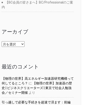
【BC会員の皆さまへ】BC/Professionalのご案
内
アーカイブ
ア
ー
カ
イ
ブ
最近のコメント
【物理の世界】高エネルギー加速器研究機構って
何してるところ？
に
【物理の世界】加速器の歴
史 | ビジネスクリエーターズ | 東京で社会人勉強
会／セミナー開催
より
引っ越しで必要な手続きを超速で済ます：前編