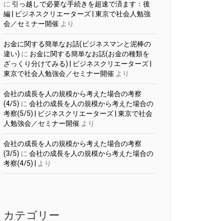
に
引っ越しで必要な手続きを超速で済ます：後
編 | ビジネスクリエーターズ | 東京で社会人勉強
会／セミナー開催
より
お金に関する簡単なお話(ビジネスマンと泥棒の
違い)
に
お金に関する簡単なお話(お金の種類を
ざっくり分けてみる) | ビジネスクリエーターズ |
東京で社会人勉強会／セミナー開催
より
会社の成長を人の規模から考えた場合の考察
(4/5)
に
会社の成長を人の規模から考えた場合の
考察(5/5) | ビジネスクリエーターズ | 東京で社会
人勉強会／セミナー開催
より
会社の成長を人の規模から考えた場合の考察
(3/5)
に
会社の成長を人の規模から考えた場合の
考察(4/5) |
より
カテゴリー