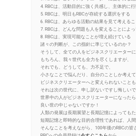
4. RBCは、活動目的に強く共感し、主体的
5. RBCは、明日もRBCが存続する選択をする
6. RBCは、あらゆる活動の結果を見て考える
7. RBCは、どんな問題も人を変えることによ
8. RBCは、実現可能なことが増え続けている
諸々の判断が、この指針に準じているのか？
そうして、全ての人をビジネスクリエーターに
もちろん、我々世代も全力を尽くしますが、
それでも、どうしても、力不足で、
小さなことで悩んだり、自分のことしか考えて
ビジネスクリエーターへと変えられないことも
それは次の世代に、申し訳ないですし悔しいで
世界中の人がビジネスクリエーターになったら
良い世の中じゃないですか！
人類の発展は長期展望と長期記憶によってもた
短期記憶と即時的な目的合理性であれば、人間
そんなことを考えながら、100年後のRBCの
RBCへの会員登録は
今すぐこちら
から