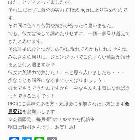
ほだ」とディスってましたが、
それに屈せずに自分の実力でTopSingerに上り詰めたので
す。
その間に色々な苦労や挫折が合ったに違いません。
でも、彼女は決して諦めたりせずに、一個一個乗り越えて
きたと思います。
その証拠のひとつがこのPVに現れてるかもしれませんね。
みなさんの周りに、ジュンジャパでこのぐらい英語が話せ
る人は何人居ますか？
彼女に英語力で負けた！！っと思う人いましたら・・・
少なくとも同等になるまでがんばりましょう！
彼女でさえできたんですから、みなさんも本気になればき
っとできるはずです！
RBCにご興味のある方・勉強会に参加されたい方はまず
会
員登録
をお願いします
※会員限定、毎月4回のメルマガを配信中。
明日は野村さんです。お楽しみ!