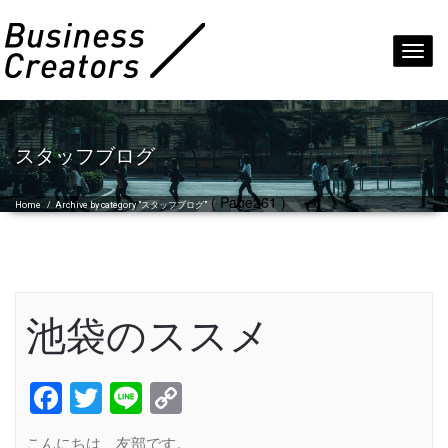
Toggl
navig
スタッフブログ
( Page261 )
Home
/
Archive by category "スタッフブログ"
池袋のススメ
Facebook
Twitter
Line
Copy
Link
こんにちは 友部です。