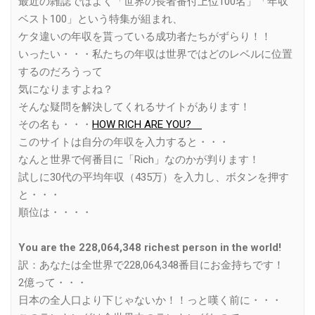
最近の雑誌ではよく「世界の長者番付上位100名」「年収
ベスト100」という特集が組まれ、
ケタ違いの年収を貰っている成功者たちがずらり！！
いったい・・・私たちの年収は世界ではどのレベルに位置
するのだろうって
気になりますよね？
そんな疑問を解決してくれるサイトがあります！
その名も・・・
HOW RICH ARE YOU?
このサイトは自分の年収を入力すると・・・
なんと世界で何番目に「Rich」なのかが判ります！
試しに30代の平均年収（435万）を入力し、ボタンを押す
と・・・
順位は・・・・
You are the 228,064,348 richest person in the world!
訳：あなたは全世界で228,064,348番目にお金持ちです！
2億って・・・
日本の全人口より下じゃないか！！っと嘆く前に・・・