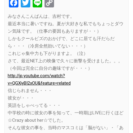
Facebook
Twitter
Line
Copy
Link
みなさんこんばんは、吉村です。
最近本当に暑いですね。夏が大好きな私でもちょっとダウ
ン気味です。（仕事の要因もありますが・・）
しかもクールビズのおかげで、どこに居ても汗だらだ
ら・・・（冷房全然効いてない・・・）
これじゃ集中力も下がりますよ。（泣）
さて、最近NET上の映像で久々に衝撃を受けました。。。
（今回は完全に自分の趣味ですが・・・）
http://jp.youtube.com/watch?
v=QGXiyBI2xOU&feature=related
信じられません・・・
彼女が・・・
英語をしゃべってる・・・
中学校の時に彼女の事を知って、一時期はLIVEに行くほど
☆Crazy about her☆でした。
そんな彼女の事を、当時のマスコミは「脳がない」・「あ