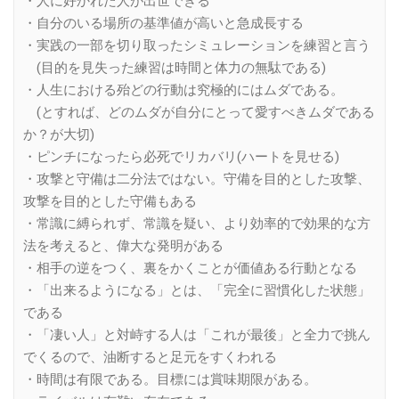
・人に好かれた人が出世できる
・自分のいる場所の基準値が高いと急成長する
・実践の一部を切り取ったシミュレーションを練習と言う
(目的を見失った練習は時間と体力の無駄である)
・人生における殆どの行動は究極的にはムダである。
(とすれば、どのムダが自分にとって愛すべきムダである
か？が大切)
・ピンチになったら必死でリカバリ(ハートを見せる)
・攻撃と守備は二分法ではない。守備を目的とした攻撃、
攻撃を目的とした守備もある
・常識に縛られず、常識を疑い、より効率的で効果的な方
法を考えると、偉大な発明がある
・相手の逆をつく、裏をかくことが価値ある行動となる
・「出来るようになる」とは、「完全に習慣化した状態」
である
・「凄い人」と対峙する人は「これが最後」と全力で挑ん
でくるので、油断すると足元をすくわれる
・時間は有限である。目標には賞味期限がある。