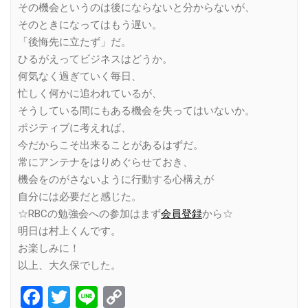
その機会というのは後にならないと分からないが、
そのときになってはもう遅い。
「後悔先に立たず」だ。
ひるがえってビジネスはどうか。
何気なく過ぎていく毎日、
忙しく何かに追われているが、
そうしている間にもある機会を失ってはいないか。
ポジティブに考えれば、
今だからこそ出来ることがあるはずだ。
常にアンテナをはりめぐらせておき、
機会をのがさないように行動する心構えが
自分には必要だと感じた。
☆RBCの勉強会への参加はまず
会員登録
から☆
明日は村上くんです。
お楽しみに！
以上、大久保でした。
Facebook
Twitter
Line
Copy