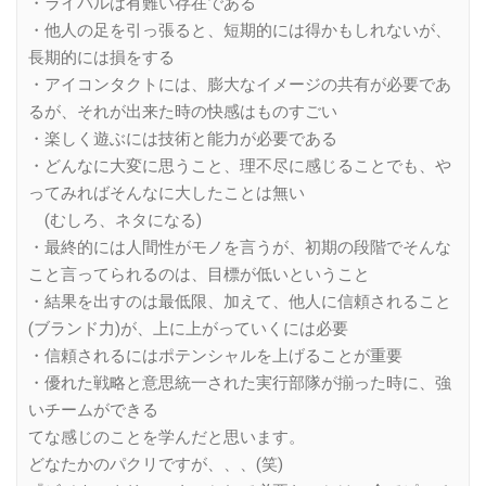
・ライバルは有難い存在である
・他人の足を引っ張ると、短期的には得かもしれないが、
長期的には損をする
・アイコンタクトには、膨大なイメージの共有が必要であ
るが、それが出来た時の快感はものすごい
・楽しく遊ぶには技術と能力が必要である
・どんなに大変に思うこと、理不尽に感じることでも、や
ってみればそんなに大したことは無い
(むしろ、ネタになる)
・最終的には人間性がモノを言うが、初期の段階でそんな
こと言ってられるのは、目標が低いということ
・結果を出すのは最低限、加えて、他人に信頼されること
(ブランド力)が、上に上がっていくには必要
・信頼されるにはポテンシャルを上げることが重要
・優れた戦略と意思統一された実行部隊が揃った時に、強
いチームができる
てな感じのことを学んだと思います。
どなたかのパクリですが、、、(笑)