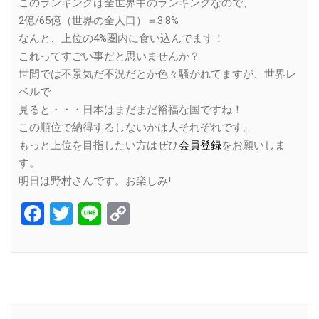
このランキングは全世界中のランキングなので、
2億/65億（世界の全人口）＝3.8%
なんと、上位の4%圏内に食い込んでます！
これってすごい事だと思いませんか？
世間では不景気だ不況だとか色々騒がれてますが、世界レ
ベルで
見ると・・・日本はまだまだ裕福な国ですね！
この順位で納得するしないかは人それぞれです。
もっと上位を目指したい方はぜひ
会員登録
をお願いしま
す。
明日は野村さんです。お楽しみ!
Facebook
Twitter
Line
Copy
Link