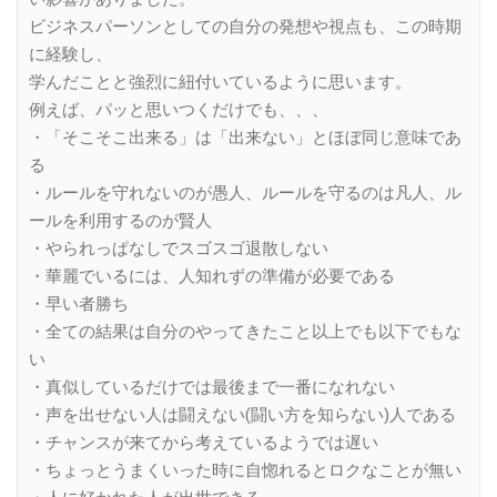
ビジネスパーソンとしての自分の発想や視点も、この時期
に経験し、
学んだことと強烈に紐付いているように思います。
例えば、パッと思いつくだけでも、、、
・「そこそこ出来る」は「出来ない」とほぼ同じ意味であ
る
・ルールを守れないのが愚人、ルールを守るのは凡人、ル
ールを利用するのが賢人
・やられっぱなしでスゴスゴ退散しない
・華麗でいるには、人知れずの準備が必要である
・早い者勝ち
・全ての結果は自分のやってきたこと以上でも以下でもな
い
・真似しているだけでは最後まで一番になれない
・声を出せない人は闘えない(闘い方を知らない)人である
・チャンスが来てから考えているようでは遅い
・ちょっとうまくいった時に自惚れるとロクなことが無い