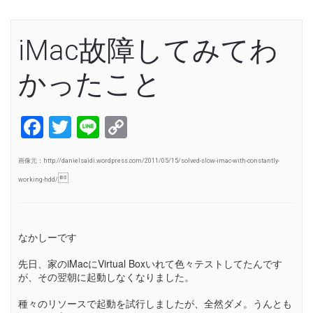
iMac故障してみてわ
かったこと
Facebook
Twitter
Line
Copy
Link
画像元：http://danielsaidi.wordpress.com/2011/05/15/solved-slow-imac-with-constantly-

working-hdd/
なかしーです
先日、家のiMacにVirtual Boxいれて色々テストしてたんです
が、その翌朝に起動しなくなりました。
種々のリソースで起動を試行しましたが、全然ダメ。うんとも