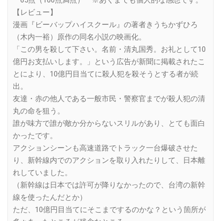
【レビュー】
漫画『ビーバップハイスクール』の著者きうちかずひろ
（木内一裕）原作の同名小説の映画化。
「この男を殺して下さい。名前・清丸国秀。お礼として10
億円お支払いします。」という広告が新聞に掲載されたこ
とにより、10億円目当てに殺人犯を殺そうとする者が続
出。
友達・赤の他人である一般市民・警察官までが殺人犯の清
丸の命を狙う。
誰が味方で誰が敵か分からないスリルがあり、とても面白
かったです。
アクションシーンも高速道路でトラック一台爆破させた
り、新幹線内でのアクションを取り入れたりして、日本離
れしていました。
（新幹線は日本では許可が降りなかったので、台湾の新幹
線を使ったんだとか）
ただ、10億円目当てにそこまでするのかな？という箇所が