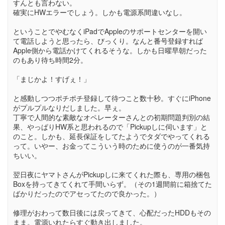
すんとも言わない。
確実にHWエラーでしょう。しかも電源系間違いなし。
ということでやむなくiPadでAppleのサポートセンターを開い
て電話しようと思ったら、びっくり。なんと番号登録すれば
Apple側から電話かけてくれるそうな。しかも日曜早朝だった
のもあり待ち時間2分。
「まじかよ！すげぇ！」
と感動しつつポチポチ登録して待つこと数十秒。すぐにiPhone
がプルプルなりだしました。早ぇ。
丁寧で人間的な素敵なオペレーターさんとの初期問題判別の結
果、やっぱりHW系と思われるので「Pickupしに伺います」と
のこと。しかも、延長保証をしてたようでタダでやってくれる
って。いやー、お金ってこういう時のために使うのが一番気持
ちいい。
翌日夜にヤマトさんがPickupしに来てくれた際も、専用の梱包
Boxを持ってきてくれて手間いらず。（その1週間前に箱捨てた
ばかりだったのでアセってたので良かった。）
修理がおわって数日後には戻ってきて、心配だったHDDもその
まま。電源いれたらすぐ動き出しました。