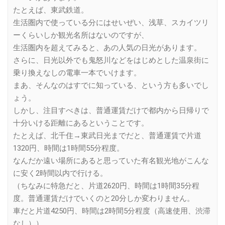
たとえば、東武鉄道。
生活圏内で使っている分にはせいぜい、浅草、スカイツリ
ーくらいしか観光名所はないのですが、
生活圏内を超えてみると、あの人気の日光があります。
さらに、日光以外でも鬼怒川などをはじめとした温泉街に
乗り換えなしの電車一本でいけます。
まあ、そんなのはすでに知っている、という方も多いでし
ょう。
しかし、注目すべきは、普通運賃だけで都内から日帰りで
十分いける距離にあるということです。
たとえば、北千住→東武日光までだと、普通運賃で片道
1320円、時間は1時間55分程度。
なんだか遠い場所にあると思っていた有名観光地がこんな
に安く2時間以内で行ける。
（ちなみに特急だと、片道2620円、時間は1時間35分程
度。普通運賃だけでいくのと20分しか変わりません。
車だと片道4250円、時間は2時間5分程度（高速使用、渋滞
なし））