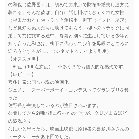
の和也（佐野岳）は、初めての東京で財布を紛失し途方に
暮れる。そんな彼は、自分に話し掛けてきてくれた女性
（杉田かおる）やトラック運転手・柳下（イッセー尾形）
など見知らぬ人たちに助けてもらう。柳下のトラックに同
乗して共に旅する途中、母親と別々に生活している少年と
知り合った和也は、柳下に代わって少年を母親のところに
送ろうとするが……。（シネマトゥデイより引用）
【オススメ度】
80点（100点満点） ※あくまでも個人的な感想です。
【レビュー】
喜多川泰の同名小説の映画化。
ジュノン・スーパーボーイ・コンテストでグランプリを獲
った
佐野岳が主演しているのが注目されいます。
公開してから2週間後に行ったのですが、立見が出るほど
の盛況ぶり。
なにかと思ったら、映画上映後に原作者の喜多川泰さんの
トークショーがある回でした。