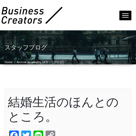
Toggl
navig
スタッフブログ
( Page85 )
Home
/
Archive by category "スタッフブログ"
結婚生活のほんとの
ところ。
Facebook
Twitter
Line
Copy