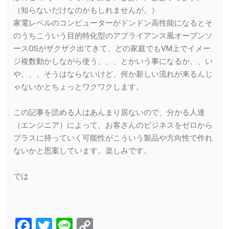
（知らないだけなのかもしれませんが。）
家電レベルのコンピューターがドンドン高性能になるとそ
のうちこういう目的特化型のアプライアンス風オープンソ
ースOSがザクザク出てきて、どの家庭でもVM上でイメー
ジ複数動かしながら使う、、、とかいう事になるか、、い
や、、、そうはならないけど、何か新しい流れが来るんじ
ゃないかとちょっとワクワクします。
この記事を読める人はあんまり居ないので、分かる人達
（エンジニア）によって、お客さんのビジネスをゼロから
プラスに持っていく可能性がこういう製品や方向性で作れ
ないかと思案しています。楽しみです。
では
Facebook
Twitter
Line
Copy