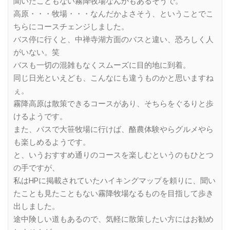
聞いたこともない霧降牧場なんかもあるそうで。
高原・・・牧場・・・なんだかよさそう、ということでこ
ちらにコースチェンジしました。
バス停に行くと、中禅寺湖方面のバスと違い、恐ろしく人
がいない。笑
バスも一切の混雑もなくスムーズに目的地に到着。
同じ日光といえども、こんなにも違うものかと思いますね
ぇ。
霧降高原は散策できるコースがあり、そちらをぐるりと歩
けるようです。
また、バスで大笹牧場に行けば、酪農体験やらグルメやら
も楽しめるようです。
と、いうおすすめ通りのコースを楽しむというのもひとつ
の手ですが、
私はHPに掲載されていたハイキングマップを頼りに、聞い
たことも見たこともない霧降牧場なるものを目指して歩き
出しました。
途中険しい道もあるので、気軽に散策したい方にはお勧め