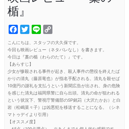
楯』
Facebook
Twitter
Line
Copy
Link
こんにちは、スタッフの大久保です。
今回も映画レビュー（ネタバレなし）を書きます。
今日は『藁の楯（わらのたて）』です。
【あらすじ】
少女が惨殺される事件が起き、殺人事件の懲役を終えたば
かりの清丸（藤原竜也）が指名手配される。清丸を殺せば
10億円の謝礼を支払うという新聞広告が出され、身の危険
を感じた清丸は福岡県警に自ら出頭。清丸の命が狙われる
という状況下、警視庁警備部のSP銘苅（大沢たかお）と白
岩（松嶋菜々子）は凶悪犯を移送することになる。（シネ
マトゥデイより引用）
【オススメ度】
65点（100点満点） ※あくまでも個人的な感想です。