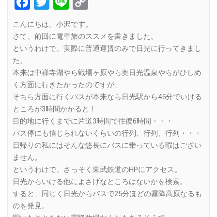
Facebook
Twitter
Line
Copy
Link
こんにちは。小沢です。
さて、前回に電車旅のススメを書きました。
というわけで、実際に普通運賃のみで日光に行ってきまし
た。
本来は中禅寺湖やら戦場ヶ原やら奥日光温泉やらがひしめ
く方面に行きたかったのですが、
そちら方面に行くバスが本来なら日光駅から45分でいける
ところが3時間かかると！
目的地に行くまでに片道3時間で往復6時間・・・
バス停にも信じられないくらいの行列、行列、行列・・・
日帰りの私にはそんな悠長にバスに乗っている暇はござい
ません。
というわけで、さっそく東武鉄道のHPにアクセス。
日光からいける他によさげなところはないかを検索。
すると、同じく日光からバスで25分ほどの霧降高原なるも
のを発見。