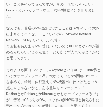
いうことをやってるんですが、その一環でVyattaという
Linux（というかソフトウェアなNW機器？）を知りまし
た。
なんでも、普通のNW機器にできることはSWレベルで大体
出来ちゃうそうな。（こういうのをSoftware Defined
Network：SDNというらしいです）
まぁ私もあんまりNWは詳しくないのでDHCPとかVPNが組
めるんならいいじゃん位で、とりあえず入れてみようかな
と思ってます。
それよりも面白いのは、このVyattaというOSは、Linux界と
いうかオープンソース界に転がっているNW関連のツール
を集めて、綺麗に体裁整えてNW機器風に仕上げたという
点なんじゃないかと。ある意味キュレーション？
RedhatとかDebianとかUbuntuとかもオープンソース系です
が、普通のOSっちゃOSなのでその点NW専用と特化された
形のこのVyattaってのが新しいなぁ、、と思ってます。