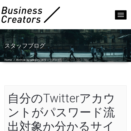
Toggl
navig
スタッフブログ
( Page135 )
Home
/
Archive by category "スタッフブログ"
自分のTwitterアカウ
ントがパスワード流
出対象か分かるサイ