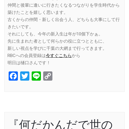
仲間と後輩に逢いに行きたくなるつながりを学生時代から
築けたことを嬉しく思います。
古くからの仲間・新しく出会う人、どちらも大事にして行
きたいです。
それにしても、今年の新入生は年が10個下かぁ。
先に生まれた者として何らかの役に立つとともに、
新しい視点を学びに千葉の大網まで行ってきます。
RBCへの会員登録は
今すぐこちら
から
明日は樋口さんです！
Facebook
Twitter
Line
Copy
Link
『何だかんだで世の