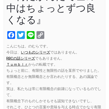
中はちょっとずつ良
くなる』
Facebook
Twitter
Line
Copy
Link
こんにちは。のむらです。
今日は、
いつものシリーズ
ではありません。
RBCの話シリーズ
でもありません。
Ｔｕｍｂｌｒ
からの転載です。
ちょっと前に、有限性と無限性の話を某所でやりました。
有限概念とか無限概念とか言われたりする、あの議論で
す。
実は、私たちは常に有限概念の奴隷になっているものでし
て、
有限概念下のものしかそもそも認知できないですし、
それこそ、ひとつの言葉や意味を与える時点でかなり有限