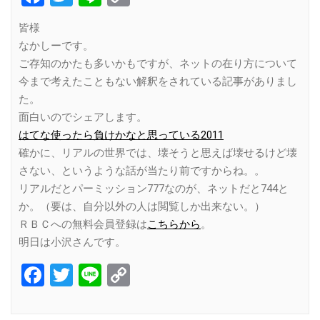
Link
皆様
なかしーです。
ご存知のかたも多いかもですが、ネットの在り方について
今まで考えたこともない解釈をされている記事がありまし
た。
面白いのでシェアします。
はてな使ったら負けかなと思っている2011
確かに、リアルの世界では、壊そうと思えば壊せるけど壊
さない、というような話が当たり前ですからね。。
リアルだとパーミッション777なのが、ネットだと744と
か。（要は、自分以外の人は閲覧しか出来ない。）
ＲＢＣへの無料会員登録は
こちらから
。
明日は小沢さんです。
Facebook
Twitter
Line
Copy
Link