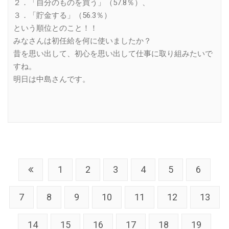
２．「自分のものを買う」（57.8％）、
３．「貯金する」（56.3％）
という順位とのこと！！
みなさんは初任給を何に使いましたか？
昔を思い出して、初心を思い出して仕事に取り組みたいで
すね。
明日は中島さんです。
1
2
3
4
5
6
7
8
9
10
11
12
13
14
15
16
17
18
19