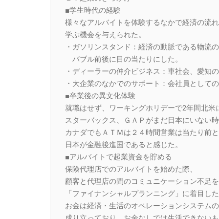
■学生時代の経験
様々なアルバイトを体験するなかで経済の流れ
学ぶ機会を与えられた。
・ガソリンスタンド：経済の動脈である物流の
バブル前後に目の当たりにした。
・ディーラーの仲介ビジネス：車社会、愛知の
・大企業のなかでのサポート：会社員としての
■卒業後の異文化体験
就職はせず、ワーキングホリデーで2年間北米
スターバックス、ＧＡＰがまだ日本にいない時
カナダでもＡＴＭは２４時間営業は当たり前と
日本が金融後進国であると感じた。
■アルバイトで起業資金を貯める
保険代理店でのアルバイトを始めた際、
顧客と代理店の間のコミュニケーション不足を
「ファイナンシャルプランニング」に着目した
お金は経済・生活のオペレーションシステムの
成り立っており、お金なしでは生活できないも