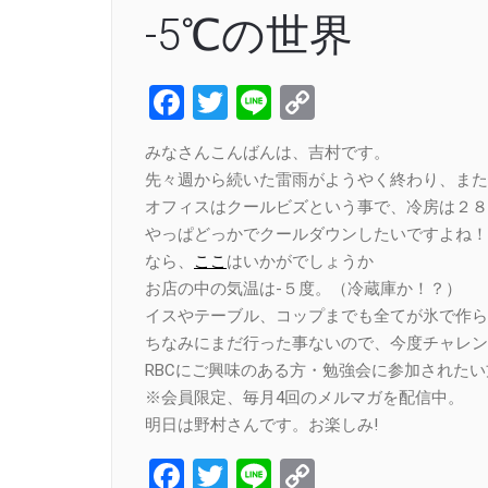
-5℃の世界
Facebook
Twitter
Line
Copy
Link
みなさんこんばんは、吉村です。
先々週から続いた雷雨がようやく終わり、また
オフィスはクールビズという事で、冷房は２８
やっぱどっかでクールダウンしたいですよね！
なら、
ここ
はいかがでしょうか
お店の中の気温は-５度。（冷蔵庫か！？）
イスやテーブル、コップまでも全てが氷で作ら
ちなみにまだ行った事ないので、今度チャレン
RBCにご興味のある方・勉強会に参加された
※会員限定、毎月4回のメルマガを配信中。
明日は野村さんです。お楽しみ!
Facebook
Twitter
Line
Copy