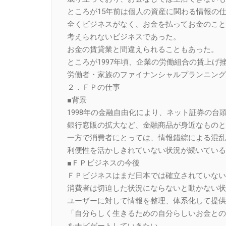
ところが15年前は個人の資産に関わる情報の
全くビジネスがなく、お金を払ってお金のこと
考えられないビジネスであった。
お金の賃貸業と間違えられることもあった。
ところが1997年頃、企業の労働組合の賃上げ
労働者・家族のファイナンシャルプランニング
２．ＦＰの仕事
■背景
1998年の金融自由化により、ネット証券の台
銀行窓販の拡大など、金融商品が身近なものと
一方で消費者にとっては、情報錯綜による混乱
利便性を活かしきれていない状況が続いている
■ＦＰビジネスの今後
ＦＰビジネスはまだ日本では確立されていない
消費者は切迫した状況にならないと動かない状
ユーザーに対して情報を整理、体系化して提供
「自分らしく生きるための自分らしいお金との
をナビゲートしていきたい。