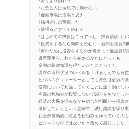
?習うより慣れろ
?お金と人は理屈では動かない
?金融市場は酒場と思え
?銘柄探しは宝探しだ
?欲張るとすべて終わる
?はじめての投資はこうすべし：投資信託（リ
?投資をするなら新聞を読むな：新聞を投資判
?何のために投資をするのか考えよ：最重要項
資産運用をこれから始めるかたにとっても、
金融の基礎知識を得たいかたにとっても、
現在の運用状況のレベルを上げるうえでも有益
ビジネスクリエーターとしても資金は必須の条
投資について勉強しておくことに全く損はない
今回の勉強会が投資について関心をもつきっか
経済の大局を掴みながら総合的判断から投資オ
選択していくという意味で、試行錯誤を繰り返
お金が自動的に殖える仕組みを作っていくのも
ビジネスなのではないかと改めて感じました。