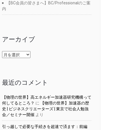
【BC会員の皆さまへ】BC/Professionalのご案
内
アーカイブ
ア
ー
カ
イ
ブ
最近のコメント
【物理の世界】高エネルギー加速器研究機構って
何してるところ？
に
【物理の世界】加速器の歴
史 | ビジネスクリエーターズ | 東京で社会人勉強
会／セミナー開催
より
引っ越しで必要な手続きを超速で済ます：前編