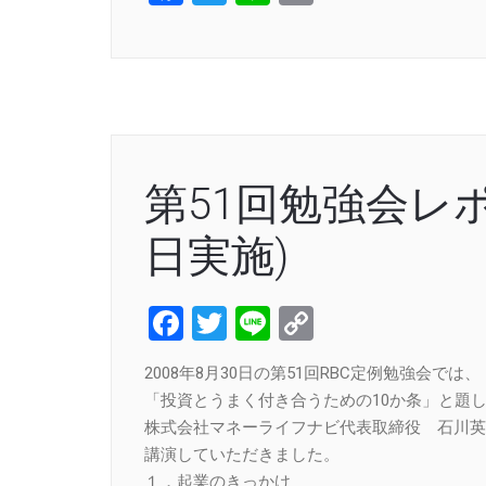
Link
第51回勉強会レポー
日実施)
Facebook
Twitter
Line
Copy
Link
2008年8月30日の第51回RBC定例勉強会では、
「投資とうまく付き合うための10か条」と題
株式会社マネーライフナビ代表取締役 石川英
講演していただきました。
１．起業のきっかけ