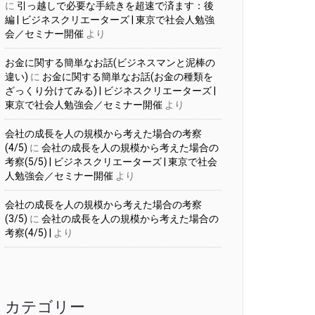
に
引っ越しで必要な手続きを超速で済ます：後
編 | ビジネスクリエーターズ | 東京で社会人勉強
会／セミナー開催
より
お金に関する簡単なお話(ビジネスマンと泥棒の
違い)
に
お金に関する簡単なお話(お金の種類を
ざっくり分けてみる) | ビジネスクリエーターズ |
東京で社会人勉強会／セミナー開催
より
会社の成長を人の規模から考えた場合の考察
(4/5)
に
会社の成長を人の規模から考えた場合の
考察(5/5) | ビジネスクリエーターズ | 東京で社会
人勉強会／セミナー開催
より
会社の成長を人の規模から考えた場合の考察
(3/5)
に
会社の成長を人の規模から考えた場合の
考察(4/5) |
より
カテゴリー