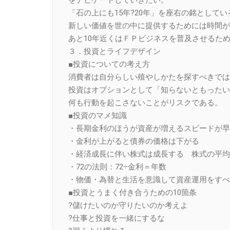
「石の上にも15年?20年」を座右の銘としてい
新しい価値を世の中に提供するためには時間が
あと10年近くはＦＰビジネスを普及させるた
３．投資とライフデザイン
■投資についての考え方
消費者は自分らしい殖やしかたを探すべきでは
投資はオプションとして「知らないともったい
何も行動を起こさないことがリスクである。
■投資のマメ知識
・長期金利のほうが資産が増えるスピードが早
・金利が上がると債券の価格は下がる
・経済成長に伴い株式は成長する 株式の平均
・72の法則：72÷金利＝年数
・物価・為替と生活を意識して資産運用をすべ
■投資とうまく付き合うための10箇条
?儲けたいのか守りたいのか考えよ
?仕事と投資を一緒にするな