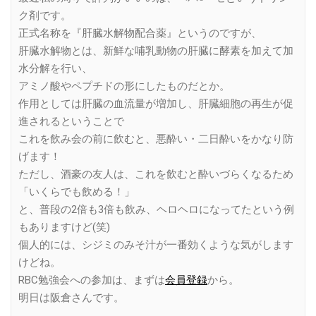
ク剤です。
正式名称を『肝臓水解物配合薬』というのですが、
肝臓水解物とは、新鮮な哺乳動物の肝臓に酵素を加えて加
水分解を行い、
アミノ酸やペプチドの形にしたものだとか。
作用としては肝臓の血流量が増加し、肝臓細胞の再生が促
進されるということで
これを飲み会の前に飲むと、悪酔い・二日酔いをかなり防
げます！
ただし、酒豪の友人は、これを飲むと酔いづらくなるため
「いくらでも飲める！」
と、普段の2倍も3倍も飲み、ヘロヘロになってたという例
もありますけど(笑)
個人的には、シジミのみそ汁が一番効くような気がします
けどね。
RBC勉強会への参加は、まずは
会員登録
から。
明日は阪倉さんです。