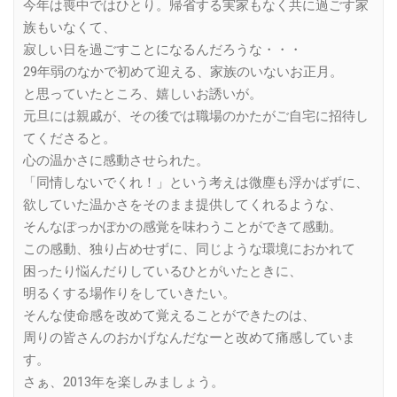
今年は喪中ではひとり。帰省する実家もなく共に過ごす家
族もいなくて、
寂しい日を過ごすことになるんだろうな・・・
29年弱のなかで初めて迎える、家族のいないお正月。
と思っていたところ、嬉しいお誘いが。
元旦には親戚が、その後では職場のかたがご自宅に招待し
てくださると。
心の温かさに感動させられた。
「同情しないでくれ！」という考えは微塵も浮かばずに、
欲していた温かさをそのまま提供してくれるような、
そんなぽっかぽかの感覚を味わうことができて感動。
この感動、独り占めせずに、同じような環境におかれて
困ったり悩んだりしているひとがいたときに、
明るくする場作りをしていきたい。
そんな使命感を改めて覚えることができたのは、
周りの皆さんのおかげなんだなーと改めて痛感していま
す。
さぁ、2013年を楽しみましょう。