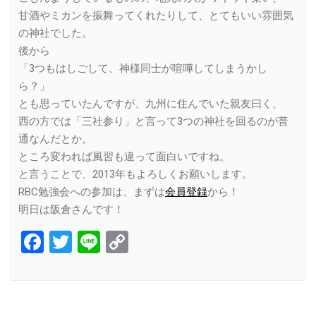
甘酒やミカンを振舞ってくれたりして、とてもいい雰囲気
の神社でした。
後から
「3つもはしごして、神様同士が喧嘩してしまうかし
ら？」
とも思っていたんですが、九州に住んでいた親友曰く、
西の方では「三社参り」と言って3つの神社を回るのが普
通なんだとか。
ところ変われば風習も違って面白いですね。
と言うことで、2013年もよろしくお願いします。
RBC勉強会への参加は、まずは
会員登録
から！
明日は阪倉さんです！
Facebook
Twitter
Line
Copy
Link