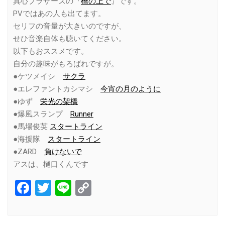
真心ブラザーズの『
橋の上で
』です。
PVではあの人も出てます。
セリフの音量が大きいのですが、
せひ音楽自体も聴いてください。
以下もおススメです。
自分の趣味がもろばれですが。
●ケツメイシ
サクラ
●エレファントカシマシ
今宵の月のように
●ゆず
栄光の架橋
●爆風スランプ
Runner
●馬場俊英
スタートライン
●海援隊
スタートライン
●ZARD
負けないで
アスは、樋口くんです
Facebook
Twitter
Line
Copy
Link