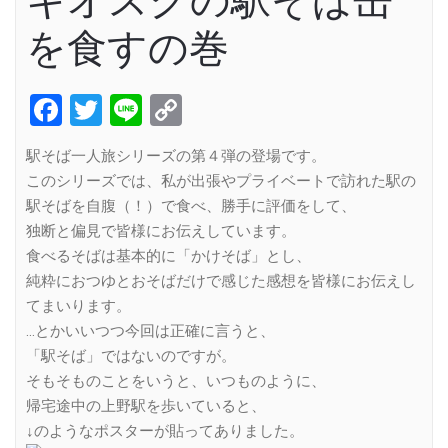
キオスクの駅そば缶
を食すの巻
Facebook
Twitter
Line
Copy
Link
駅そば一人旅シリーズの第４弾の登場です。
このシリーズでは、私が出張やプライベートで訪れた駅の
駅そばを自腹（！）で食べ、勝手に評価をして、
独断と偏見で皆様にお伝えしています。
食べるそばは基本的に「かけそば」とし、
純粋におつゆとおそばだけで感じた感想を皆様にお伝えし
てまいります。
…とかいいつつ今回は正確に言うと、
「駅そば」ではないのですが。
そもそものことをいうと、いつものように、
帰宅途中の上野駅を歩いていると、
↓のようなポスターが貼ってありました。