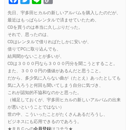
Link
先日、宇多田ヒカルの新しいアルバムを購入したのだが、
最近はもっぱらレンタルで済ませていたため、
CDを買うのは本当に久しぶりだった。
それで、思ったのは、
CDはレンタルで借りればたしかに安いが、
借りてPCに取り込んでも、
結局聞かないことが多いが、
CDは３０００円なら３０００円分を聞こうとすること。
また、３０００円の価値があるんだと思うこと。
だから、多少気に入らない曲が（たとえ）あったとしても
気に入ろうと何回も聞いてしまう自分に気づき、
これが認知的不協和なのかと思った。
（補足しておくが、宇多田ヒカルの新しいアルバムの出来
が悪いということではない）
世の中、こういったことがたくさんあるだろうし、
ビジネスにも応用できるのであろう。
★ＲＢＣへの
会員登録
はコチラ★