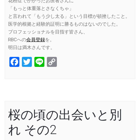
花粉症でかかったお医者さんに
「もっと体重落とさなくちゃ」
と言われて「もう少し太る」という目標が頓挫したこと。
医学的根拠と経験的証明に勝るものはないのでした。
プロフェッショナルを目指す皆さん、
RBCへの
会員登録
を。
明日は満木さんです。
Facebook
Twitter
Line
Copy
Link
桜の頃の出会いと別
れ その2