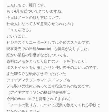
Link
こんにちは、樋口です。
もう4月も近づいてきていますね。
今日はノートの取り方について。
社会人になって大変意識させられたのは
「メモを取る」
ということ。
ビジネスクリエーターとしては必須のスキルです。
現在発売中の日経Associeにも特集がありました。
細かい業務の引継ぎなどについても、
資料にメモをとったり自作のノートを作ったり、
ポストイットを活用したりと使い勝手のよいものです。
またRBCでも紹介させていただいた
アイデアマラソンやマインドマップも
メモ取りの技術があってこそ役立つものなのです。
（アイデアマラソンの樋口健夫先生は、
今回のAssocieでも特集されてますね）
「ノートの取り方」について授業で教えてくれる学校は
なかなかありません。