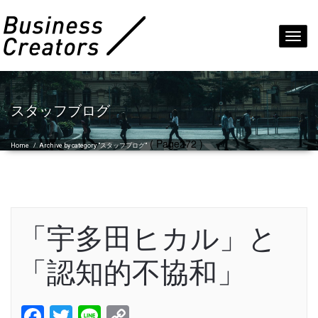
Toggl
navig
スタッフブログ
( Page272 )
Home
/
Archive by category "スタッフブログ"
「宇多田ヒカル」と
「認知的不協和」
Facebook
Twitter
Line
Copy