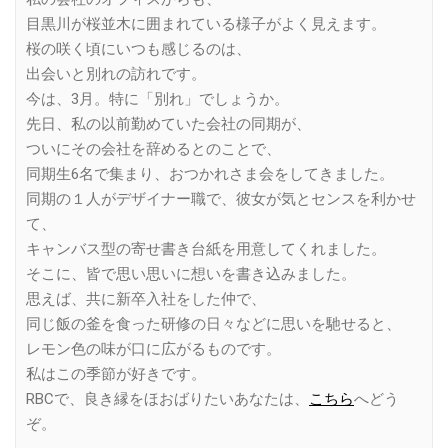
目黒川が桜並木に囲まれている様子がよく見えます。
桜の咲く頃にいつも感じるのは、
出会いと別れの訪れです。
今は、3月。特に「別れ」でしょうか。
先日、私の以前勤めていた会社の同期が、
ついにその会社を辞めるとのことで、
同期生6名で集まり、おつかれさま会をしてきました。
同期の１人がデザイナー職で、彼女が気とセンスを利かせ
て、
キャンバス型の寄せ書き台紙を用意してくれました。
そこに、皆で思い思いに想いを書き込みました。
思えば、共に新卒入社をした仲で、
同じ飯の釜を食った研修の日々などに思いを馳せると、
レモン色の味が口に広がるものです。
私はこの季節が好きです。
RBCで、良き縁をほおばりたいあなたは、
こちら
へどう
ぞ。