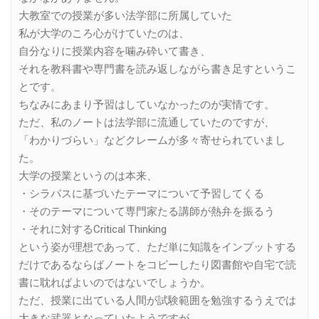
大教室での授業が多い法学部に所属していた
私が大学のころ心がけていたのは、
自分なりに授業内容を噛み砕いて書き、
それを教科書や専門書を読み返しながら書き足すというこ
とです。
ちなみにあまり予習はしていなかったのが実情です。
ただ、私のノートは法学部に流通していたのですが、
「わかりづらい」などクレームが多々寄せられていまし
た。
大学の授業というのは本来、
・シラバスに基づいたテーマについて予習してくる
・そのテーマについて専門家たる講師が熱弁を振るう
・それに対するCritical Thinking
という姿が理想であって、ただ単に知識をインプットする
だけであるならばノートをコピーしたり図書館や自宅で読
書に耽ればよいのではないでしょうか。
ただ、授業に出ている人間が試験範囲を勉強するうえでは
大きな武器となっていたようですが。