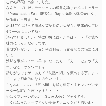
思わぬ収穫に出会いました。
なんと、プレゼンテーションの極意を論じたベストセラー
「Presentation Zen」著者Garr Reynolds氏の講演会に立ち
寄る事が出来ました。
約１時間に渡って簡単な英語を使いながら、効果的なプレ
ゼン手法について熱く
語っていましたが、特に印象に残った事は・・・「沈黙を
味方にしろ」だそうです。
普段プレゼンテーションや説明会、報告会などの場面にお
いて、
沈黙を嫌がってつい早口になったり、「えーっと」や「え
ー」などドックワードを
話しがちですが、あえて「沈黙の間」を演出する事によっ
て、より印象的になるみたいです。
ちなみに、この「沈黙の間」を最も得意とするプレゼンテ
ーターは誰かと言いますと・・・
やはりプレゼンの天才【Steve Jobs】だそうです。
すぐにはマスターできない高等テクニックだと思います