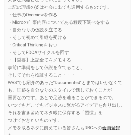
上記の理想の姿は社会に出ても通用するものです。
・仕事のOverviewを作る
・Microの仕事内容についてある程度下調べをする
・自分なりの仮説を立てる
・そして初めて引継を受ける
・Critical Thinkingをもつ
・そしてPDCAサイクルを回す
・【重要】上記全てをメモする
事前に準備をして仮説を立てること、
そしてそれを検証すること・・・
WBSでも紹介のあった”Documented”とまではいかなくて
も、証跡を自分なりのスタイルで残しておくことが
重要なのです。あとで足跡を辿ることができるので。
いつでもどこでもビジネスに繋がるアイデアを創り出し、
それを書き留めてネタ帳に保存する「習慣」を
つけておきたいものです。
メモを取るネタに飢えている皆さんもRBCへの
会員登録